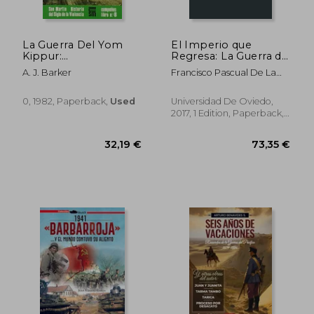
La Guerra Del Yom
El Imperio que
Kippur:
Regresa: La Guerra de
Enfrentamiento
Ucrania 2014-2017:
A. J. Barker
Francisco Pascual De La
Arabe-israeli 1973 (san
Origen, Desarrollo,
Parte
Martín Historia Del
Entorno
Siglo De La Violencia-
Internacional y
0, 1982, Paperback,
Used
Universidad De Oviedo,
Campañas Libro No.
Consecuencias (in
2017, 1 Edition, Paperback,
8) (in Spanish)
Spanish)
New
44,60 €
40,66