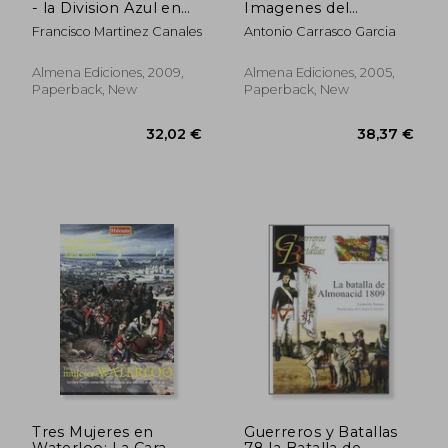
- la Division Azul en
Imagenes del
Combate (Guerreros
Desastre (2ª Ed. ) (in
Francisco Martinez Canales
Antonio Carrasco Garcia
y Batallas) (in
Spanish)
Spanish)
Almena Ediciones, 2009,
Almena Ediciones, 2005,
Paperback, New
Paperback, New
29,55 €
32,02
Tres Mujeres en
Guerreros y Batallas
Waterloo: La Cara
78 la Batalla de