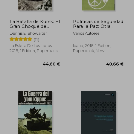
La Batalla de Kursk: El
Políticas de Seguridad
Gran Choque de
Para la Paz: Otra
Tanques de la
Seguridad es Posible
Dennis E. Showalter
Varios Autores
Segunda Guerra
y Necesaria (Antrazyt)
(11)
Mundial (in Spanish)
(in Spanish)
La Esfera De Los Libros,
Icaria, 2018, 1 Edition,
2018, 1 Edition, Paperback,
Paperback, New
New
33,80 €
31,60