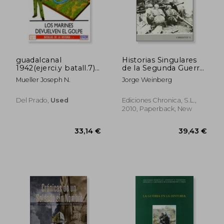
29,76 €
50,78
guadalcanal
Historias Singulares
1942(ejerci.y batall.7)
de la Segunda Guerra
(in Spanish)
Mundial (in Spanish)
Mueller Joseph N.
Jorge Weinberg
Del Prado,
Used
Ediciones Chronica, S.L.,
2010, Paperback, New