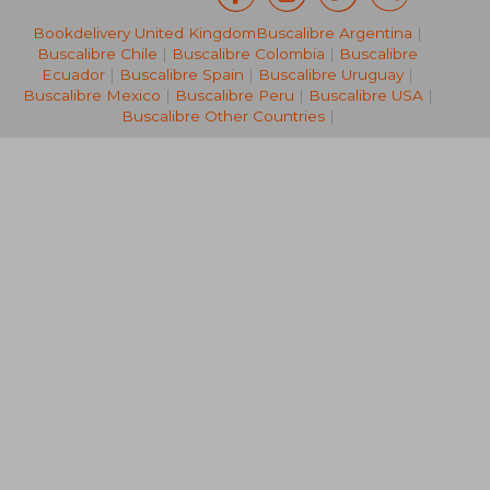
Bookdelivery United Kingdom
Buscalibre Argentina
|
27,29 €
43,06
Buscalibre Chile
|
Buscalibre Colombia
|
Buscalibre
Ecuador
|
Buscalibre Spain
|
Buscalibre Uruguay
|
Buscalibre Mexico
|
Buscalibre Peru
|
Buscalibre USA
|
Buscalibre Other Countries
|