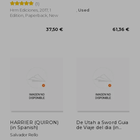
José María Blanco Núñez
(1)
Spanish)
Hrm Ediciones, 2017, 1
,
Used
Edition, Paperback, New
26,85 €
33,72
HARRIER (QUIRON)
De Utah a Sword Guia
(in Spanish)
de Viaje del dia (in
Spanish)
Salvador Rello