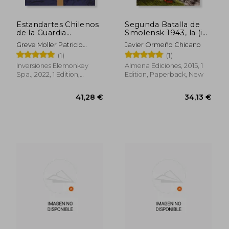
Estandartes Chilenos
Segunda Batalla de
de la Guardia
Smolensk 1943, la (in
Nacional. Guerra del
Spanish)
Greve Moller Patricio
Javier Ormeño Chicano
Pacífico 1879-1884.
Roberto
(1)
(1)
FULL COLOR. (in
Spanish)
Inversiones Elemonkey
Almena Ediciones, 2015, 1
Spa., 2022, 1 Edition,
Edition, Paperback, New
Paperback, New
32,02 €
39,09