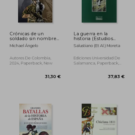
33,14 €
39,43
Crónicas de un
La guerra en la
soldado sin nombre
historia (Estudios
(in Spanish)
históricos y
Michael Ángelo
Salustiano (et Al.) Moreta
geográficos) (in
Spanish)
Autores De Colombia,
Ediciones Universidad De
2024, Paperback, New
Salamanca, Paperback,
New