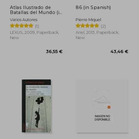
32,02 €
32,02
Atlas Ilustrado de
86 (in Spanish)
Batallas del Mundo (in
Spanish)
Varios Autores
Pierre Miquel
(1)
(2)
LEXUS, 2009, Paperback,
Ariel, 2013, Paperback,
New
New