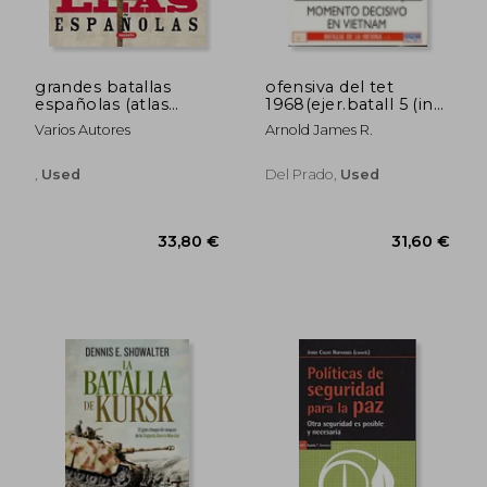
grandes batallas
ofensiva del tet
españolas (atlas
1968(ejer.batall 5 (in
ilustrado) (in Spanish)
Spanish)
Varios Autores
Arnold James R.
,
Used
Del Prado,
Used
32,02 €
32,02