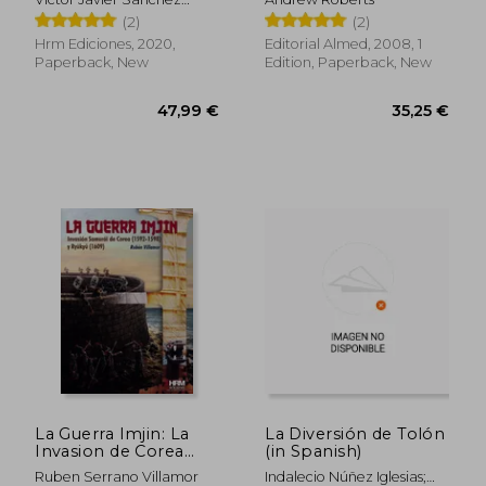
Tarradellas
(2)
(2)
Hrm Ediciones, 2020,
Editorial Almed, 2008, 1
Paperback, New
Edition, Paperback, New
31,60 €
37,41
La Guerra Imjin: La
La Diversión de Tolón
Invasion de Corea
(in Spanish)
81592-1598) y la Isla
Ruben Serrano Villamor
Indalecio Núñez Iglesias;
Ryukyu (1609) (in