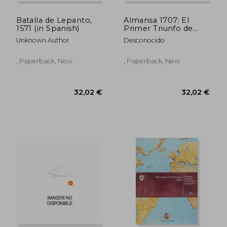
Batalla de Lepanto,
Almansa 1707: El
1571 (in Spanish)
Primer Triunfo de
Felipe v (in Spanish)
Unknown Author
Desconocido
, Paperback, New
, Paperback, New
41,28 €
34,13