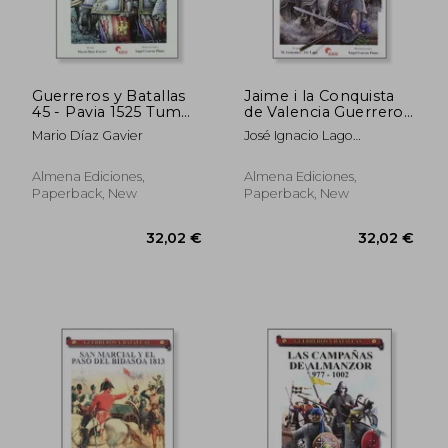
Guerreros y Batallas
Jaime i la Conquista
45 - Pavia 1525 Tumba
de Valencia Guerreros
38,99 €
32,02
Nobleza Francesa (in
y Batallas 51 (in
Mario Díaz Gavier
José Ignacio Lago
Spanish)
Spanish)
Marín,Manuel González
Pérez
Almena Ediciones,
Almena Ediciones,
Paperback, New
Paperback, New