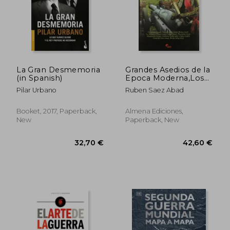
La Gran Desmemoria
Grandes Asedios de la
(in Spanish)
Epoca Moderna,Los
(S. Xvi-Xvii) (in
Pilar Urbano
Ruben Saez Abad
Spanish)
Booket, 2017, Paperback,
Almena Ediciones,
New
Paperback, New
32,70 €
42,60