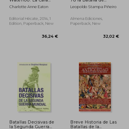
Menos Conocida de la
Almonacid 1809 (in
Charlotte Anne Eaton
Leopoldo Stampa Piñeiro
Batalla que Decidió el
Spanish)
Destino de Europa (in
Spanish)
Editorial Hécate, 2014, 1
Almena Ediciones,
Edition, Paperback, New
Paperback, New
52,94 €
35,96
Batallas Decisivas de
Breve Historia de Las
la Segunda Guerra
Batallas de la