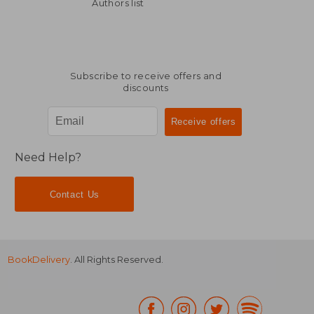
37,50 €
61,36
Authors list
Subscribe to receive offers and
discounts
Need Help?
Contact Us
BookDelivery
. All Rights Reserved.