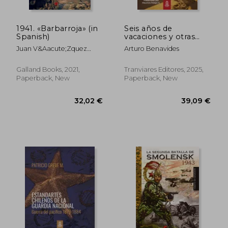
1941. «Barbarroja» (in
Seis años de
Spanish)
vacaciones y otras
obras de Arturo
Juan V&Aacute;Zquez
Arturo Benavides
Benavides (in
Garc&Iacute;A
Spanish)
Galland Books, 2021,
Tranviares Editores, 2025,
Paperback, New
Paperback, New
32,19 €
73,35