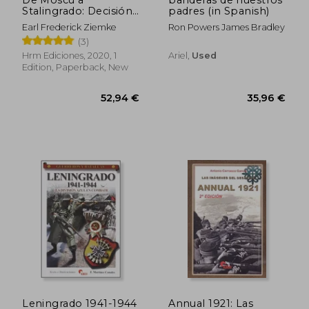
Stalingrado: Decisión
padres (in Spanish)
en el Este (in Spanish)
Earl Frederick Ziemke
Ron Powers James Bradley
(3)
Hrm Ediciones, 2020, 1
Ariel,
Used
Edition, Paperback, New
27,07 €
52,61
Leningrado 1941-1944
Annual 1921: Las