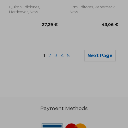
Quiron Ediciones,
Hrm Editores, Paperback,
Hardcover, New
New
1
2
3
4
5
Next Page
Payment Methods
47,99 €
35,25