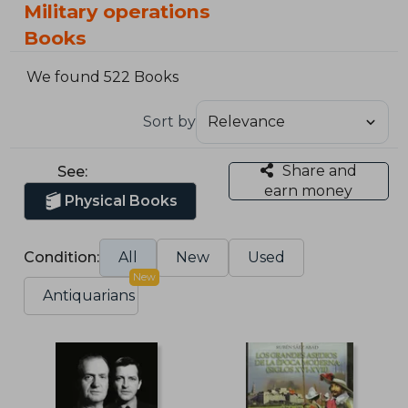
Military operations
Books
We found 522 Books
Sort by
Share and
See:
earn money
Physical Books
Condition:
All
New
Used
New
Antiquarians