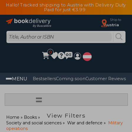
Hallo! Tracked shipping to Austria with Delivery Duty
Paid for just €3.99
Ship to
Austria
0
MENU
Bestsellers
Coming soon
Customer Reviews
=
View Filters
Home
Books
Society and social sciences
War and defence
Military
operations