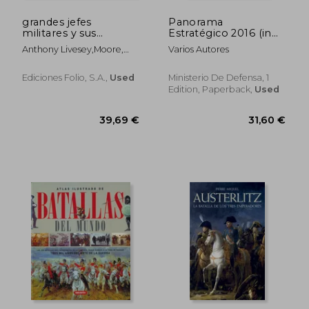
grandes jefes
Panorama
militares y sus
Estratégico 2016 (in
batallas (in Spanish)
Spanish)
Anthony Livesey,moore,
Varios Autores
Jemery, Sir
Ediciones Folio, S.a.,
Used
Ministerio De Defensa, 1
Edition, Paperback,
Used