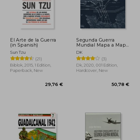
El Arte de la Guerra
Segunda Guerra
(in Spanish)
Mundial Mapa a Mapa
(in Spanish)
Sun Tzu
DK
(21)
(3)
Biblok, 2015, 1 Edition,
Dk, 2020, 001 Edition,
Paperback, New
Hardcover, New