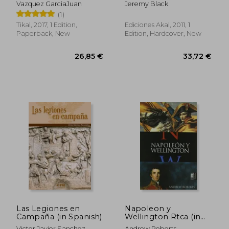
Vazquez GarciaJuan
Jeremy Black
(1)
Tikal, 2017, 1 Edition,
Ediciones Akal, 2011, 1
Paperback, New
Edition, Hardcover, New
36,24 €
32,02
Las Legiones en
Napoleon y
Campaña (in Spanish)
Wellington Rtca (in
Spanish)
Victor Javier Sanchez
Andrew Roberts