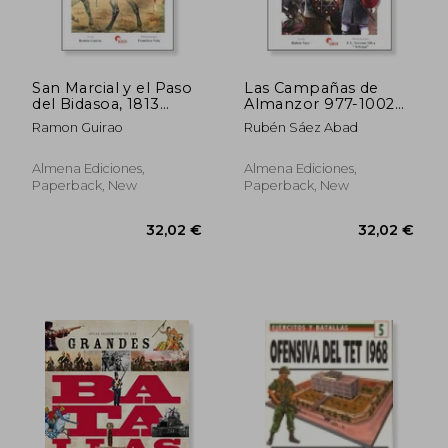
San Marcial y el Paso
Las Campañas de
del Bidasoa, 1813
Almanzor 977-1002
(Guerreros y Batallas)
(in Spanish)
Ramon Guirao
Rubén Sáez Abad
(in Spanish)
32,02 €
32,02
Almena Ediciones,
Almena Ediciones,
Paperback, New
Paperback, New