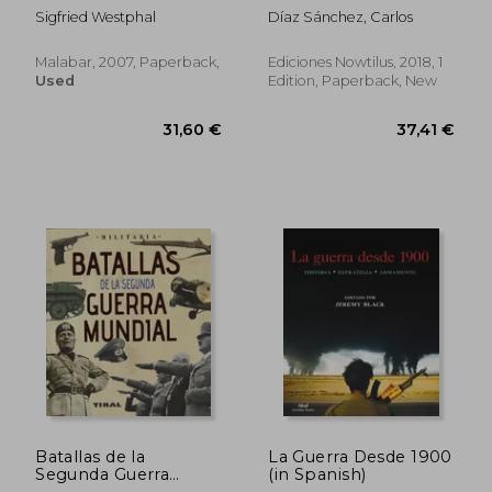
Mundial (in Spanish)
Antigüedad (in
Sigfried Westphal
Díaz Sánchez, Carlos
Spanish)
Malabar, 2007, Paperback,
Ediciones Nowtilus, 2018, 1
Used
Edition, Paperback, New
32,02 €
38,37
Batallas de la
La Guerra Desde 1900
Segunda Guerra
(in Spanish)
Mundial (in Spanish)