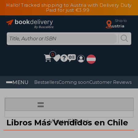
Hallo! Tracked shipping to Austria with Delivery Duty
Paid for just €3.99
Ship to
Austria
0
MENU
Bestsellers
Coming soon
Customer Reviews
=
View Filters
Libros Más Vendidos en Chile