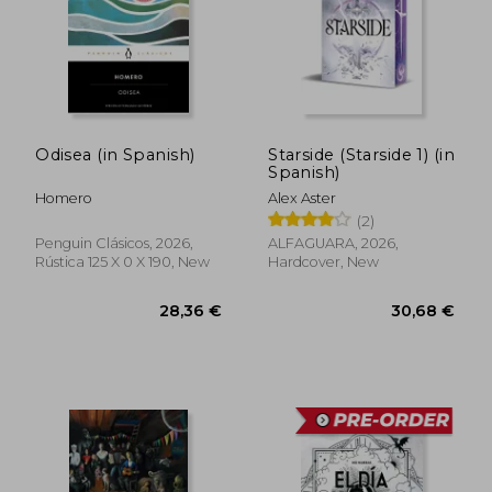
Odisea (in Spanish)
Starside (Starside 1) (in
Spanish)
Homero
Alex Aster
(2)
Penguin Clásicos, 2026,
ALFAGUARA, 2026,
Rústica 125 X 0 X 190, New
Hardcover, New
39,44 €
31,53