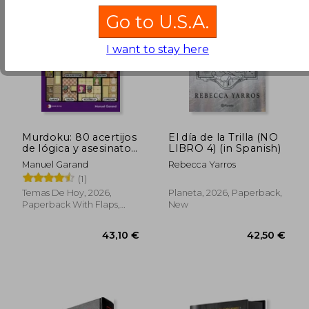
Go to U.S.A.
I want to stay here
28,11 €
Murdoku: 80 acertijos
El día de la Trilla (NO
de lógica y asesinatos
LIBRO 4) (in Spanish)
(in Spanish)
Manuel Garand
Rebecca Yarros
(1)
Temas De Hoy, 2026,
Planeta, 2026, Paperback,
Paperback With Flaps,
New
New