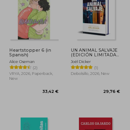
29,78 €
28,07
Heartstopper 6 (in
UN ANIMAL SALVAJE
Spanish)
(EDICIÓN LIMITADA)
(in Spanish)
Alice Oseman
Joël Dicker
(2)
(1)
VRYA, 2026, Paperback,
Debolsillo, 2026, New
New