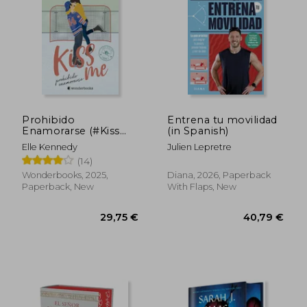
Prohibido
Entrena tu movilidad
Enamorarse (#Kiss
(in Spanish)
me 1) (in Spanish)
Elle Kennedy
Julien Lepretre
(14)
Wonderbooks, 2025,
Diana, 2026, Paperback
Paperback, New
With Flaps, New
74,50 €
45,28