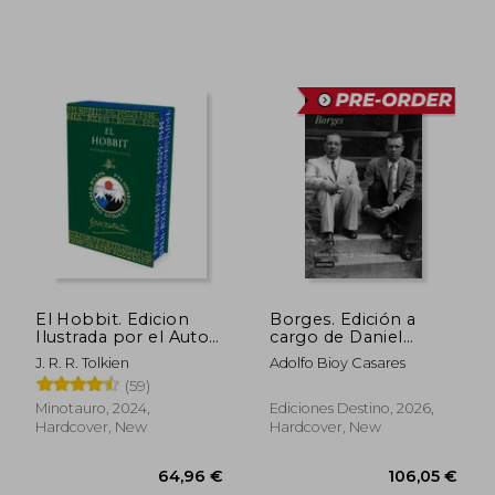
46,95 €
42,18
El Hobbit. Edicion
Borges. Edición a
Ilustrada por el Autor
cargo de Daniel
(in Spanish)
Martino (in Spanish)
J. R. R. Tolkien
Adolfo Bioy Casares
(59)
Minotauro, 2024,
Ediciones Destino, 2026,
Hardcover, New
Hardcover, New