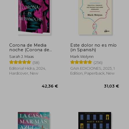
Corona de Media
Este dolor no es mío
noche (Corona de
(in Spanish)
Medianoche / Trono
Sarah J. Maas
Mark Wolynn
de Cristal 2) (in
(58)
(256)
Spanish)
Editorial Hidra, 2024,
GAIA EDICIONES, 2023, 1
22,96 €
34,30
Hardcover, New
Edition, Paperback, New