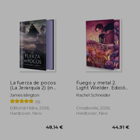
La fuerza de pocos
Fuego y metal 2.
(La Jerarquía 2) (in
Light Wielder. Edición
Spanish)
con cantos tintados
James Islington
Rachel Schneider
(in Spanish)
(6)
64,96 €
106,05
Editorial Hidra, 2026,
Crossbooks, 2026,
Hardcover, New
Hardcover, New