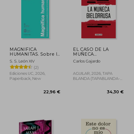
MAGNIFICA
EL CASO DE LA
HUMANITAS. Sobre la
MUÑECA
custodia de la
BIELORRUSA (in
33,42 €
29,76
S. S. León XIV
Carlos Gajardo
persona humana en
Spanish)
(2)
el tiempo de la
inteligencia artificial
Ediciones UC, 2026,
AGUILAR, 2026, TAPA
(in Spanish)
Paperback, New
BLANDA (TAPABLANDA-
LOV-BAZAR-CULTURE-
BOO, New