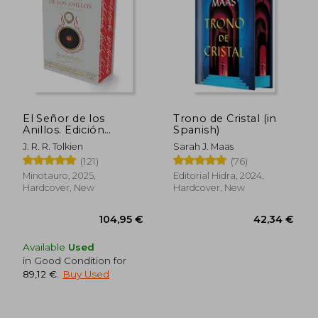
El Señor de los
Trono de Cristal (in
Anillos. Edición
Spanish)
Ilustrada por el Autor
J. R. R. Tolkien
Sarah J. Maas
(in Spanish)
(121)
(76)
Minotauro, 2025,
Editorial Hidra, 2024,
Hardcover, New
Hardcover, New
Available
Used
60,58 €
54,48
in Good Condition for
89,12 €
.
Buy Used