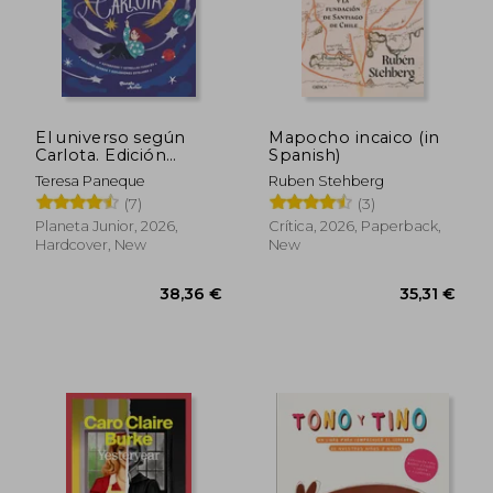
El universo según
Mapocho incaico (in
Carlota. Edición
Spanish)
especial vol. 1 (in
Teresa Paneque
Ruben Stehberg
Spanish)
(7)
(3)
Planeta Junior, 2026,
Crítica, 2026, Paperback,
Hardcover, New
New
32,19 €
39,44