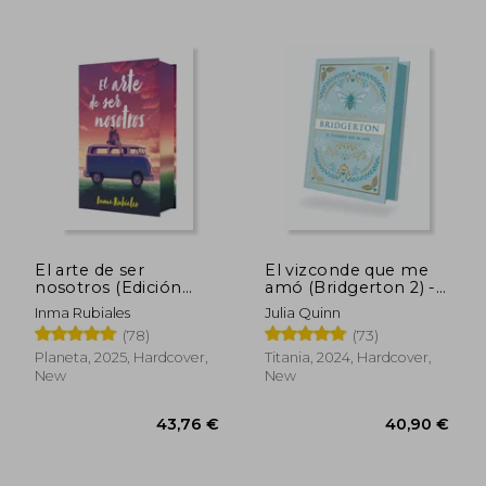
El arte de ser
El vizconde que me
nosotros (Edición
amó (Bridgerton 2) -
especial) (in Spanish)
Edición coleccionista
Inma Rubiales
Julia Quinn
(in Spanish)
(78)
(73)
Planeta, 2025, Hardcover,
Titania, 2024, Hardcover,
New
New
63,04 €
74,39