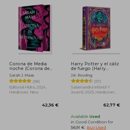
Corona de Media
Harry Potter y el cáliz
noche (Corona de
de fuego (Harry
Medianoche / Trono
Potter ediciones
Sarah J. Maas
J.K. Rowling
de Cristal 2) (in
ilustradas interactivas
(58)
(57)
Spanish)
4) (in Spanish)
Editorial Hidra, 2024,
Salamandra Infantil Y
Hardcover, New
Juvenil, 2025, Hardcover,
New
Available
Used
in Good Condition for
56,91 €
.
Buy Used