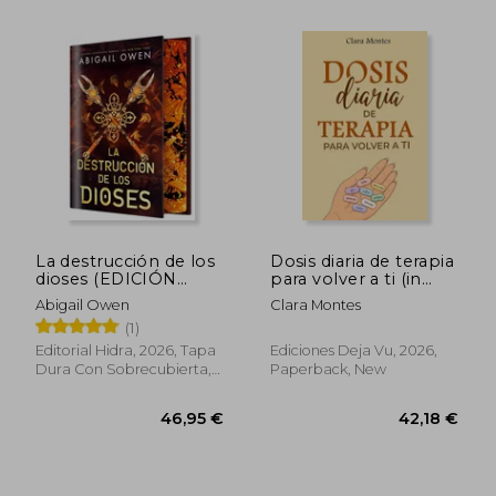
La destrucción de los
Dosis diaria de terapia
dioses (EDICIÓN
para volver a ti (in
ESPECIAL LIMITADA)
Spanish)
Abigail Owen
Clara Montes
(in Spanish)
(1)
Editorial Hidra, 2026, Tapa
Ediciones Deja Vu, 2026,
Dura Con Sobrecubierta,
Paperback, New
New
29,75 €
40,79