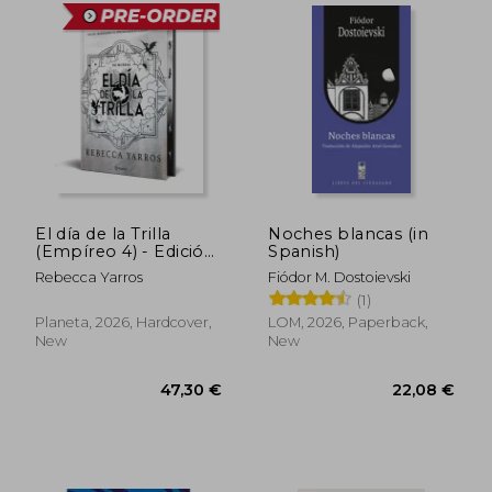
El día de la Trilla
Noches blancas (in
(Empíreo 4) - Edición
Spanish)
limitada con cantos
Rebecca Yarros
Fiódor M. Dostoievski
tintados (in Spanish)
(1)
Planeta, 2026, Hardcover,
LOM, 2026, Paperback,
New
New
47,30 €
22,08