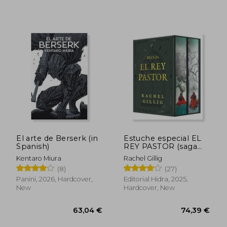
42,36 €
62,77
El arte de Berserk (in
Estuche especial EL
Spanish)
REY PASTOR (saga
completa) (in
Kentaro Miura
Rachel Gillig
Spanish)
(8)
(27)
Panini, 2026, Hardcover,
Editorial Hidra, 2025,
New
Hardcover, New