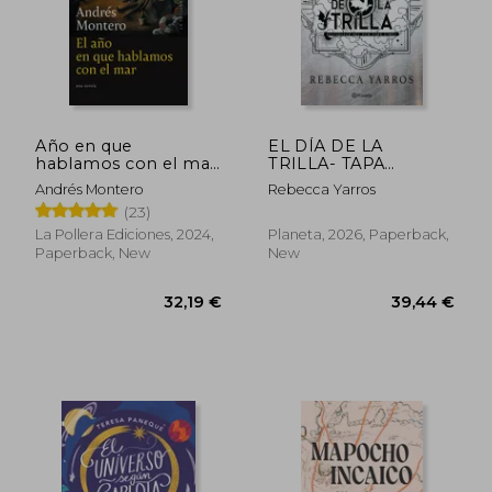
Año en que
EL DÍA DE LA
hablamos con el mar,
TRILLA- TAPA
El (in Spanish)
BLANDA (in Spanish)
Andrés Montero
Rebecca Yarros
(23)
La Pollera Ediciones, 2024,
Planeta, 2026, Paperback,
Paperback, New
New
28,36 €
30,68