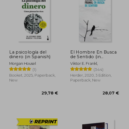
42,06 €
32,19
La psicología del
El Hombre En Busca
dinero (in Spanish)
de Sentido (in
Spanish)
Morgan Housel
Viktor E. Frankl,
(1)
(344)
Booket, 2025, Paperback,
Herder, 2020, 3 Edition,
New
Paperback, New