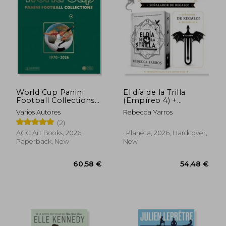
World Cup Panini
El día de la Trilla
Football Collections
(Empíreo 4) +
1970-2026
señalador de regalo!
Varios Autores
Rebecca Yarros
(in Spanish)
(2)
ACC Art Books, 2026,
· Planeta, 2026, Hardcover,
43,10 €
42,50
Paperback, New
New