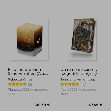
59,77 €
62,43
Estuche premium
Un reino de carne y
Serie Empíreo (Alas
fuego (De sangre y
de sangre + Alas de
cenizas 2) (in Spanish)
Rebecca Yarros
Jennifer L. Armentrout
hierro + Alas de ónix)
(3)
(10)
(in Spanish)
Planeta, 2026, Hardcover,
Puck, 2026, Hardcover,
New
New