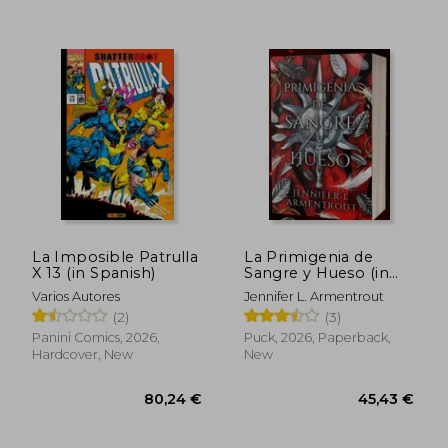
La Imposible Patrulla
La Primigenia de
X 13 (in Spanish)
Sangre y Hueso (in
Spanish)
Varios Autores
Jennifer L. Armentrout
(2)
(3)
Panini Comics, 2026,
Puck, 2026, Paperback,
Hardcover, New
New
100,39 €
47,46