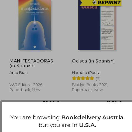
42,36 €
34,29
MANIFESTADORAS
Odisea (in Spanish)
(in Spanish)
Anto Bian
Homero (Poeta)
(3)
V&r Editora, 2026,
Blackie Books, 2021,
Paperback, New
Paperback, New
You are browsing
Bookdelivery Austria
,
but you are in
U.S.A.