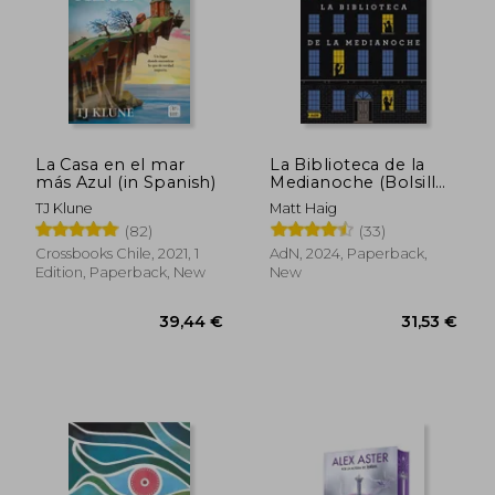
La Casa en el mar
La Biblioteca de la
más Azul (in Spanish)
Medianoche (Bolsillo)
(in Spanish)
TJ Klune
Matt Haig
(82)
(33)
Crossbooks Chile, 2021, 1
AdN, 2024, Paperback,
Edition, Paperback, New
New
42,36 €
31,03