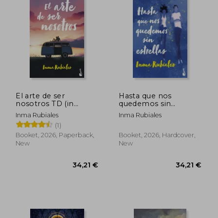
29,06 €
37,04
El arte de ser
Hasta que nos
nosotros TD (in
quedemos sin
Spanish)
estrellas TD (in
Inma Rubiales
Inma Rubiales
Spanish)
(1)
Booket, 2026, Paperback,
Booket, 2026, Hardcover,
New
New