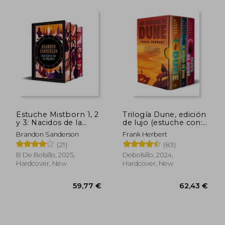
Estuche Mistborn 1, 2
Trilogía Dune, edición
y 3: Nacidos de la
de lujo (estuche con:
Bruma, El Pozo de la
Dune | El mesías de
Brandon Sanderson
Frank Herbert
Ascensión, El Héroe
Dune | Hijos de Dune)
(21)
(83)
de las Eras (in
(in Spanish)
Spanish)
B De Bolsillo, 2025,
Debolsillo, 2024,
Hardcover, New
Hardcover, New
104,95 €
42,34