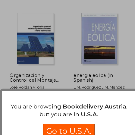
34,79 €
44,71
Organizacion y
energia eolica (in
Control del Montaje
Spanish)
de Instalaciones
José Roldan Viloria
L.m. Rodriguez J.m. Mendez
Solares Fotovoltaicas
(in Spanish)
Ediciones Paraninfo. S.A.,
, New
2014, 1 Edition, Paperback,
You are browsing
Bookdelivery Austria
,
New
but you are in
U.S.A.
Go to U.S.A.
Available
Used