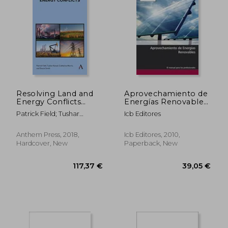
Resolving Land and
Aprovechamiento de
Energy Conflicts
Energías Renovables
(Anthem Ecosystem
(in Spanish)
Patrick Field; Tushar
Icb Editores
Services and
Kansal; Catherine Morris
Restoration Series)
Anthem Press, 2018,
Icb Editores, 2010,
Hardcover, New
Paperback, New