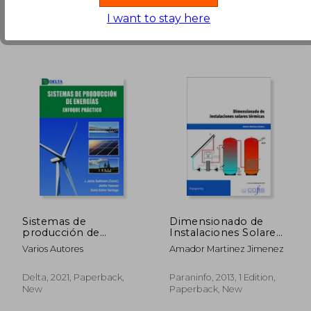
in Good Condition for
39,23 €
.
Buy Used
I want to stay here
38,26 €
23,68
Sistemas de
Dimensionado de
producción de
Instalaciones Solares
energías. Enfoque
Termicas (in Spanish)
Varios Autores
Amador Martinez Jimenez
práctico (in Spanish)
Delta, 2021, Paperback,
Paraninfo, 2013, 1 Edition,
New
Paperback, New