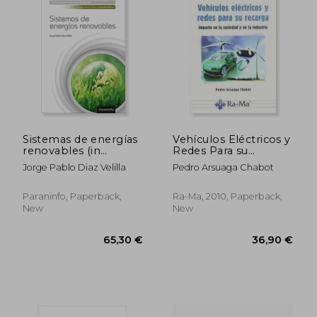
Sistemas de energías
Vehículos Eléctricos y
renovables (in
Redes Para su
Spanish)
Recarga (in Spanish)
Jorge Pablo Diaz Velilla
Pedro Arsuaga Chabot
Paraninfo, Paperback,
Ra-Ma, 2010, Paperback,
New
New
36,70 €
34,79