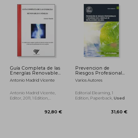
32,13 €
39,97
Guía Completa de las
Prevencion de
Energías Renovables
Riesgos Profesionales
y Fósiles (in Spanish)
Seguridad Montaje
Antonio Madrid Vicente
Varios Autores
Intalaciones sol (in
Spanish)
Antonio Madrid Vicente,
Editorial Elearning, 1
Editor, 2011, 1 Edition,
Edition, Paperback,
Used
Paperback, New