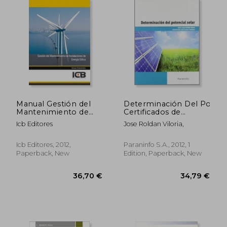
Manual Gestión del
Determinación Del Potenci
Mantenimiento de
Certificados de
Instalaciones de
Profesionalidad.
Icb Editores
Jose Roldan Viloria,
Energía Eólica (in
Organización y
Spanish)
Proyectos de
Instalaciones Solares
Icb Editores, 2012,
Paraninfo S.A., 2012, 1
Térmicas (in Spanish)
Paperback, New
Edition, Paperback, New
38,20 €
43,57