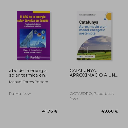
43,47 €
26,91
abc de la energia
CATALUNYA,
solar termica en
APROXIMACIO A UN
españa.
MODEL ENERGETIC
Manuel Torres Portero
funcionamiento ba
SOSTENIBLE (En
papel)
Ra-Ma, New
OCTAEDRO, Paperback,
New