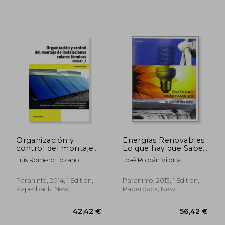
Organización y
Energías Renovables.
control del montaje
Lo que hay que Saber
de instalaciones
(Economia
Luís Romero Lozano
José Roldán Viloria
solares térmicas.
(Paraninfo)) (in
Certificados de
Spanish)
profesionalidad.
Paraninfo, 2014, 1 Edition,
Paraninfo, 2013, 1 Edition,
Organización y
Paperback, New
Paperback, New
proyectos de
instalaciones solares
térmicas (in Spanish)
31,53 €
26,71