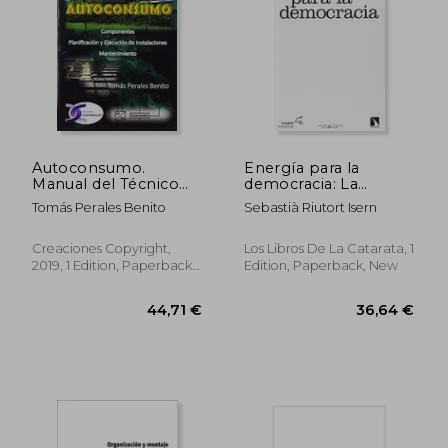
34,79 €
38,99
Autoconsumo.
Energía para la
Manual del Técnico
democracia: La
Instalador (in
cooperativa Som
Tomás Perales Benito
Sebastià Riutort Isern
Spanish)
Energía como
laboratorio social (in
Spanish)
Creaciones Copyright,
Los Libros De La Catarata, 1
2019, 1 Edition, Paperback,
Edition, Paperback, New
New