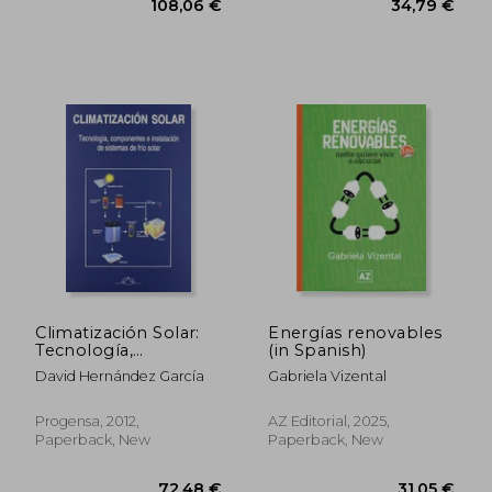
Climatización Solar:
Energías renovables
34,48 €
44,71
Tecnología,
(in Spanish)
Componentes e
David Hernández García
Gabriela Vizental
Instalación de
Sistemas de Frío
Solar (in Spanish)
Progensa, 2012,
AZ Editorial, 2025,
Paperback, New
Paperback, New