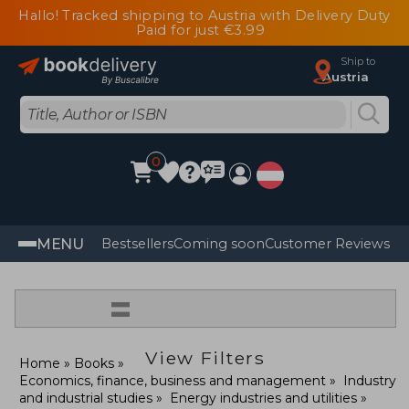
Hallo! Tracked shipping to Austria with Delivery Duty
Paid for just €3.99
Ship to
Austria
0
MENU
Bestsellers
Coming soon
Customer Reviews
=
View Filters
Home
Books
Economics, finance, business and management
Industry
and industrial studies
Energy industries and utilities