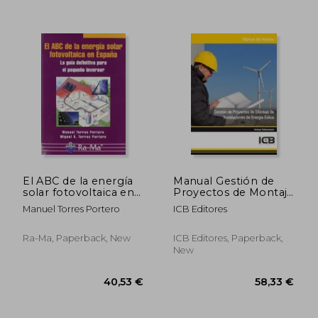
42,42 €
56,42
El ABC de la energía
Manual Gestión de
solar fotovoltaica en
Proyectos de Montaje
España
de Instalaciones de
Manuel Torres Portero
ICB Editores
Energía Eólica
Ra-Ma, Paperback, New
ICB Editores, Paperback,
New