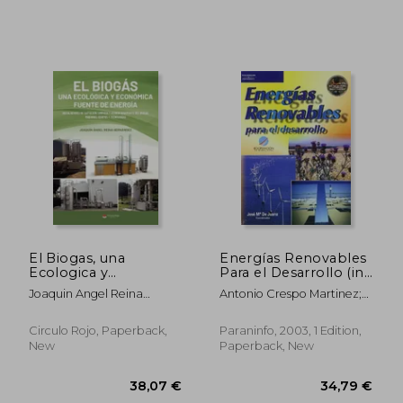
El Biogas, una
Energías Renovables
Ecologica y
Para el Desarrollo (in
Economica Fuente de
Spanish)
Joaquin Angel Reina
Antonio Crespo Martinez;
Energia (in Spanish)
Hernandez
Adolfo De Francisco
Garcia; Jesús Fernández
Circulo Rojo, Paperback,
Paraninfo, 2003, 1 Edition,
González; Miguel Ángel
New
Paperback, New
72,48 €
31,05
Herrero García; José María
De Juana Sardón;
Florentino Santos García