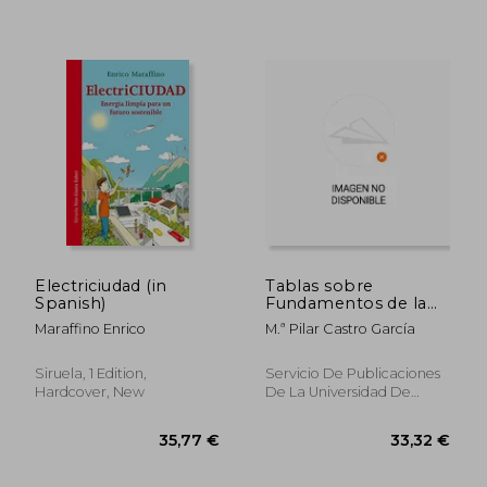
38,07 €
34,79
Electriciudad (in
Tablas sobre
Spanish)
Fundamentos de la
Radiación Solar
Maraffino Enrico
M.ª Pilar Castro García
(Textos Universitarios)
Siruela, 1 Edition,
Servicio De Publicaciones
Hardcover, New
De La Universidad De
Oviedo, 1 Edition,
Paperback,
Used