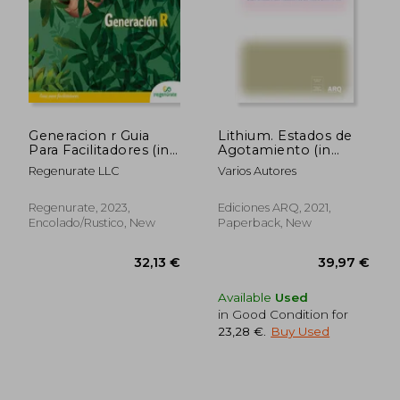
34,79 €
40,23
Generacion r Guia
Lithium. Estados de
Para Facilitadores (in
Agotamiento (in
Spanish)
Spanish)
Regenurate LLC
Varios Autores
Regenurate, 2023,
Ediciones ARQ, 2021,
Encolado/rustico, New
Paperback, New
Available
Used
in Good Condition for
23,28 €
.
Buy Used