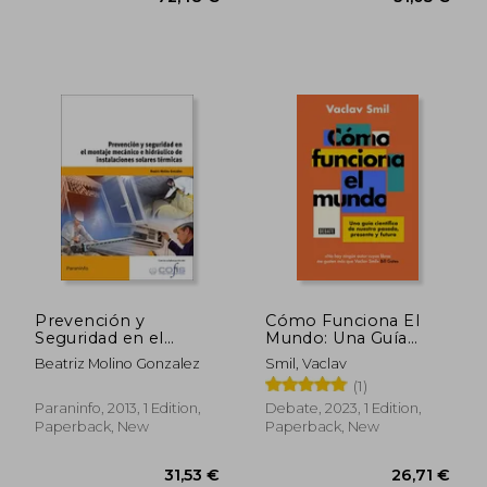
Prevención y
Cómo Funciona El
Seguridad en el
Mundo: Una Guía
Montaje Mecánico e
Científica de Nuestro
Beatriz Molino Gonzalez
Smil, Vaclav
Hidráulico de
Pasado, Presente Y
108,06 €
34,79
(1)
Instalaciones Solares
Futuro / How the
Térmicas (cp -
World Really Works
Paraninfo, 2013, 1 Edition,
Debate, 2023, 1 Edition,
Certificado
(in Spanish)
Paperback, New
Paperback, New
Profesionalidad) (in
Spanish)