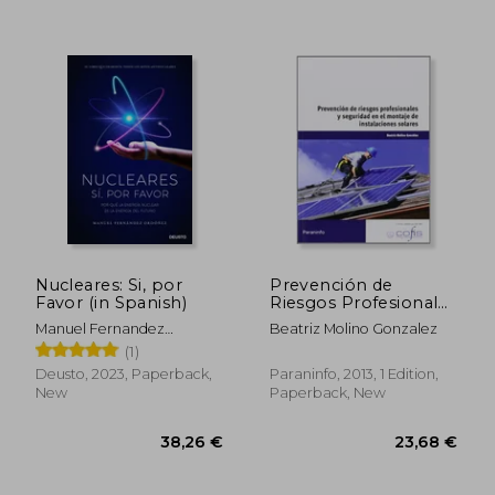
Nucleares: Si, por
Prevención de
Favor (in Spanish)
Riesgos Profesionales
y Seguridad en el
Manuel Fernandez
Beatriz Molino Gonzalez
Montaje de
Ordoñez
(1)
Instalaciones Solares
(cp - Certificado
Deusto, 2023, Paperback,
Paraninfo, 2013, 1 Edition,
Profesionalidad) (in
New
Paperback, New
Spanish)