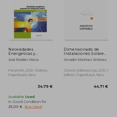
Necesidades
Dimensionado de
Energeticas y
Instalaciones Solares
Propuestas de
Fotovoltaicas (cp -
José Roldán Viloria
Amador Martínez Jiménez
Instalaciones Solares
Certificado
(in Spanish)
Profesionalidad) (in
Spanish)
Paraninfo, 2012, 1 Edition,
Ciceron Editores Sas, 2012, 1
Paperback, New
Edition, Paperback, New
Available
Used
in Good Condition for
25,00 €
.
Buy Used
65,30 €
36,90