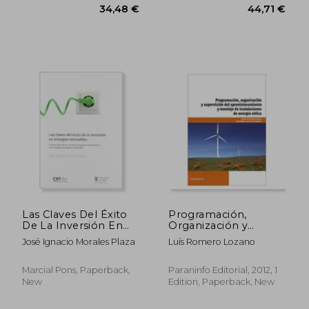
58,16 €
41,26
Las Claves Del Éxito
Programación,
De La Inversión En
Organización y
Energias Renovables
Supervisión del
José Ignacio Morales Plaza
Luís Romero Lozano
(in Spanish)
Aprovisionamiento y
Montaje de
Instalaciones de
Marcial Pons, Paperback,
Paraninfo Editorial, 2012, 1
Energía Eólica (in
New
Edition, Paperback, New
Spanish)