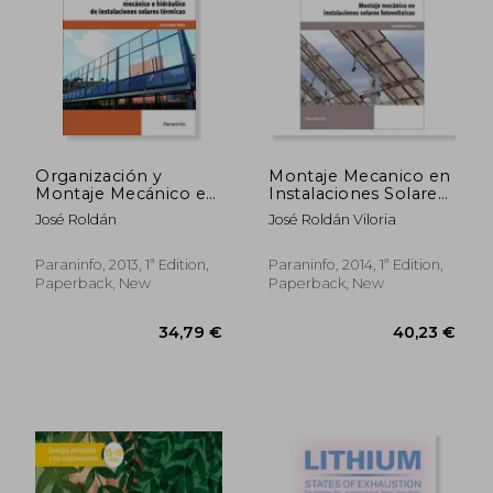
44,71 €
36,64
Organización y
Montaje Mecanico en
Montaje Mecánico e
Instalaciones Solares
Hidráulico de
Fotovoltaicas (in
José Roldán
José Roldán Viloria
Instalaciones Solares
Spanish)
Térmicas (in Spanish)
Paraninfo, 2013, 1ª Edition,
Paraninfo, 2014, 1ª Edition,
Paperback, New
Paperback, New