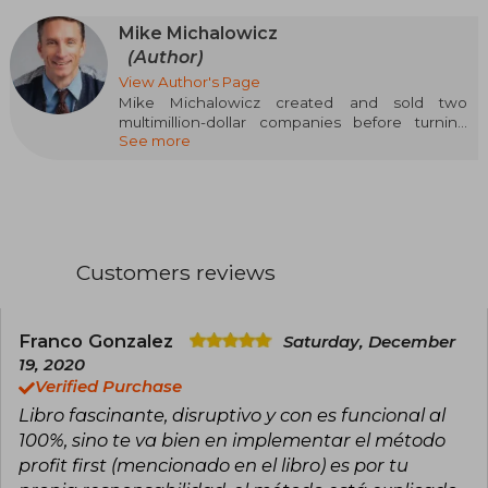
Mike Michalowicz
(Author)
View Author's Page
Mike Michalowicz created and sold two
multimillion-dollar companies before turning
See more
thirty-five. Today, he is the co-founder of Profit
First Professionals, an organization of
accountants and business advisors who teach
the Profit First method. Mike is also co-founder
of Provendus Group, a consulting firm that uses
his business growth methodologies. He hosts
the Profit First Podcast, speaks globally, and has
Customers reviews
shared his insights at events organized by EO,
TAB, Vistage, among others. He is the author of
The Pumpkin Plan, Profit First, Clockwork, Surge,
and The Toilet Paper Entrepreneur. His columns
Franco Gonzalez
Saturday, December
have appeared in the Wall Street Journal, Box
19, 2020
Pro Magazine, Entrepreneur, OPEN Forum, and
Verified Purchase
Harvard Business Review, among others.
Libro fascinante, disruptivo y con es funcional al
100%, sino te va bien en implementar el método
profit first (mencionado en el libro) es por tu