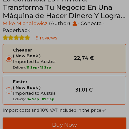
Transforma Tu Negocio En Una
Máquina de Hacer Dinero Y Logra
Una Rentabilidad Inmediata /
Mike Michalowicz
(Author)
·
Conecta
·
Paperback
Profit First: Transforma Tu Negocio
19 reviews
(in Spanish)
Cheaper
New Book
22,74 €
Imported to Austria
Delivery:
11 Sep
-
15 Sep
Faster
New Book
31,01 €
Imported to Austria
Delivery:
04 Sep
-
09 Sep
Import costs and 10% VAT included in the price ✅
Buy Now