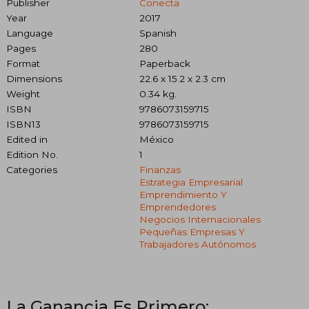
Publisher
Conecta
Year
2017
Language
Spanish
Pages
280
Format
Paperback
Dimensions
22.6 x 15.2 x 2.3 cm
Weight
0.34 kg.
ISBN
9786073159715
ISBN13
9786073159715
Edited in
México
Edition No.
1
Categories
Finanzas
Estrategia Empresarial
Emprendimiento Y
Emprendedores
Negocios Internacionales
Pequeñas Empresas Y
Trabajadores Autónomos
La Ganancia Es Primero: