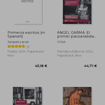
Primeros escritos (in
ÁNGEL GARMA. El
Spanish)
primer psicoanalista
español de la historia
Jacques Lacan
VVAA
Volumen II (in
(1)
Spanish)
Paidós, 2024, Paperback,
Psimática Editorial, 2024,
New
Paperback, New
35,73 €
40,53