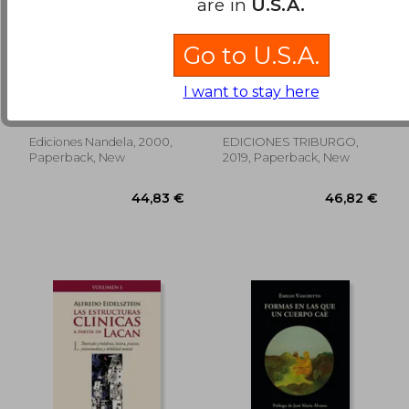
are in
U.S.A.
Go to U.S.A.
¡ELEMENTAL DR.
El espacio
FREUD! El método
Psicoanalítico. Freud-
I want to stay here
psicoanalítico
Lacan- Möbius, 2ª
Mario Elkin Ramirez
Víctor Korman
aplicado a la
edición (in Spanish)
investigación
universitaria y social
Ediciones Nandela, 2000,
EDICIONES TRIBURGO,
43,65 €
44,71
(in Spanish)
Paperback, New
2019, Paperback, New