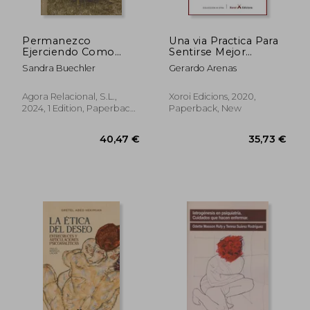
Permanezco
Una via Practica Para
Ejerciendo Como
Sentirse Mejor
Psicoterapeuta. Los
Introduccion a la Clin
Sandra Buechler
Gerardo Arenas
Pesares y Alegrías de
(in Spanish)
una Carrera Clínica (in
Spanish)
Agora Relacional, S.L.,
Xoroi Edicions, 2020,
2024, 1 Edition, Paperback,
Paperback, New
New
44,83 €
46,82