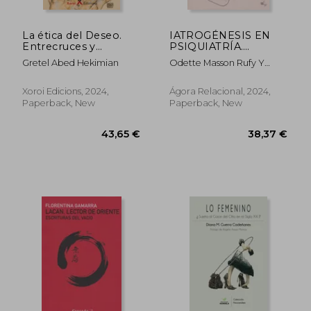
La ética del Deseo.
IATROGÉNESIS EN
Entrecruces y
PSIQUIATRÍA.
articulaciones
Cuidados que hacen
Gretel Abed Hekimian
Odette Masson Rufy Y
psicoanalíticas (Freud,
enfermar (in Spanish)
Teresa Suárez Rodríguez
Bataille, Lacan) (in
Spanish)
Xoroi Edicions, 2024,
Ágora Relacional, 2024,
Paperback, New
Paperback, New
62,19 €
43,65