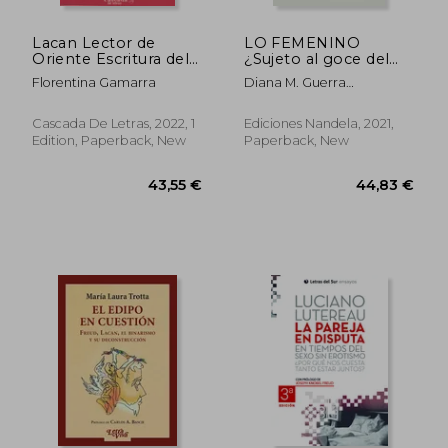
Lacan Lector de
LO FEMENINO
Oriente Escritura del
¿Sujeto al goce del
Vacio (in Spanish)
otro en el siglo XXI?
Florentina Gamarra
Diana M. Guerra
(in Spanish)
Cadeñanes
Cascada De Letras, 2022, 1
Ediciones Nandela, 2021,
Edition, Paperback, New
Paperback, New
40,47 €
35,73