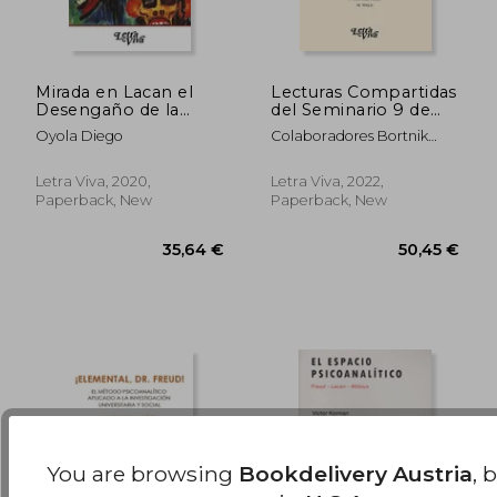
Mirada en Lacan el
Lecturas Compartidas
Desengaño de la
del Seminario 9 de
Pintura Expresionista
Jacques Lacan la
34,27 €
29,75
Oyola Diego
Colaboradores Bortnik
(in Spanish)
Identificacion del
Roberto Y
Sujeto del
Psicoanalisis (in
Letra Viva, 2020,
Letra Viva, 2022,
Spanish)
Paperback, New
Paperback, New
You are browsing
Bookdelivery Austria
, 