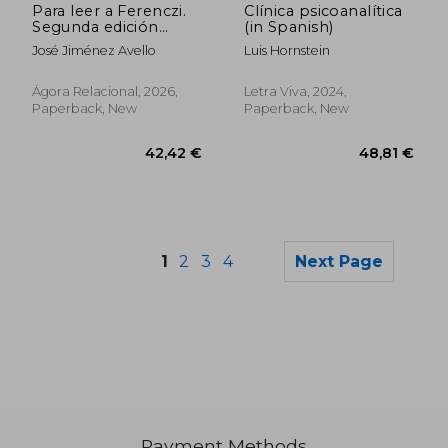
Para leer a Ferenczi.
Clínica psicoanalítica
Segunda edición
(in Spanish)
revisada (in Spanish)
José Jiménez Avello
Luis Hornstein
Ágora Relacional, 2026,
Letra Viva, 2024,
Paperback, New
Paperback, New
1
2
3
4
Next Page
Payment Methods