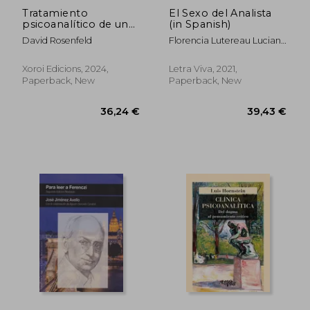
Tratamiento
El Sexo del Analista
psicoanalítico de un
(in Spanish)
niños autista.
David Rosenfeld
Florencia Lutereau Luciano
Creación del self y del
/ Farias
lenguaje (in Spanish)
Xoroi Edicions, 2024,
Letra Viva, 2021,
Paperback, New
Paperback, New
47,00 €
46,51