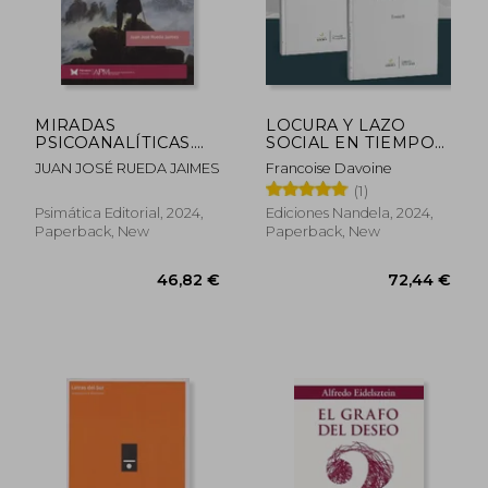
MIRADAS
LOCURA Y LAZO
PSICOANALÍTICAS.
SOCIAL EN TIEMPOS
Del traumatismo a la
DE PANDEMIA I Y II
JUAN JOSÉ RUEDA JAIMES
Francoise Davoine
epistemología (in
(in Spanish)
(1)
Spanish)
Psimática Editorial, 2024,
Ediciones Nandela, 2024,
Paperback, New
Paperback, New
43,65 €
40,13