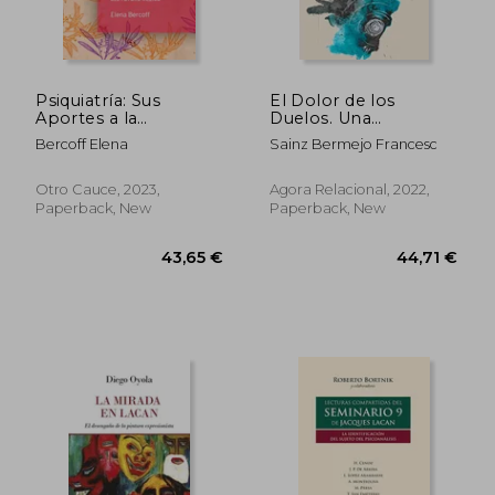
40,53 €
56,07
Psiquiatría: Sus
El Dolor de los
Aportes a la
Duelos. Una
Formación del Futuro
Propuesta Relacional
Bercoff Elena
Sainz Bermejo Francesc
Médico (in Spanish)
(in Spanish)
Otro Cauce, 2023,
Agora Relacional, 2022,
Paperback, New
Paperback, New