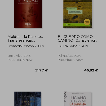
Maldecir la Psicosis.
EL CUERPO COMO
Transferencia,
CAMINO. Consciencia
Cuerpo, Significante
corporal en la
Leonardo Leibson Y Julio
LAURA GRINSZTAJN
(in Spanish)
atención psicológica
Ricardo Lutzky
(in Spanish)
Letra Viva, 2015,
Psimática, 2024,
33,51 €
56,17
Paperback, New
Paperback, New