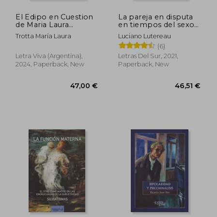
El Edipo en Cuestion
La pareja en disputa
de Maria Laura
en tiempos del sexo
Trotta(Letra Viva
sin erotismo ¿Por
Trotta María Laura
Luciano Lutereau
(Argentina)) (in
qué nos cuesta tanto
(6)
Spanish)
estar juntos? (in
Spanish)
Letra Viva (Argentina),
Letras Del Sur, 2021,
2024, Paperback, New
Paperback, New
43,65 €
38,37