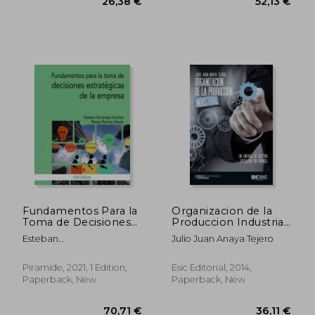
Fundamentos Para la
Organizacion de la
Toma de Decisiones
Produccion Industrial.
Estratégicas de la
Un Enfoque de
Esteban
Julio Juan Anaya Tejero
Empresa (in Spanish)
Gestion Operativa en
Fern&Aacute;Ndez
Fabrica (in Spanish)
S&Aacute;Nchez; Marisa
Piramide, 2021, 1 Edition,
Esic Editorial, 2014,
Ram&Iacute;Rez
Paperback, New
Paperback, New
26,38 €
52,13
Ales&Oacute;N