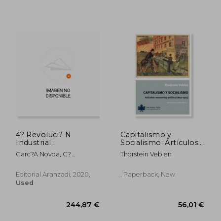
67,42 €
29,74
4? Revoluci? N
Capitalismo y
Industrial:
Socialismo: Artículos:
Economía y Política
Garc?A Novoa, C?
Thorstein Veblen
Sar/Torres Carlos, Marcos R.
Editorial Aranzadi, 2020,
, Paperback, New
Used