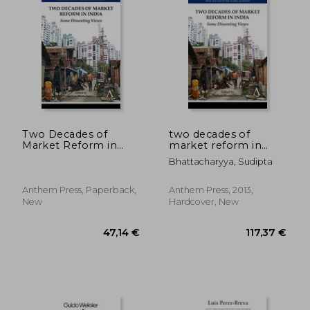
Two Decades of
two decades of
Market Reform in
market reform in
India: Some
india: some dissenting
Bhattacharyya, Sudipta
Dissenting Views
views
(Anthem South Asian
Studies,India and Asia
Anthem Press, Paperback,
Anthem Press, 2013,
in the Global
New
Hardcover, New
Economy)