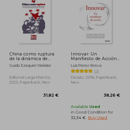
47,14 €
117,37
China como ruptura
Innovar: Un
de la dinámica de
Manifiesto de Acción
desarrollo del Este
(Deusto) (in Spanish)
Guido Ezequiel Weksler
Luis Perez-Breva
Asiático en la Nueva
(2)
División Internacional
del Trabajo (in
Editorial Larga Marcha,
Deusto, 2018, Paperback,
Spanish)
2025, Paperback, New
New
Available
Used
in Good Condition for
32,34 €
.
Buy Used