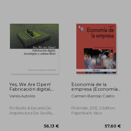
Yes, We Are Open!
Economía de la
Fabricación digital,
empresa (Economía
tecnologías y cultura
Y Empresa)
Varios Autores
Carmen Barroso Castro
libres
34,11 €
61,91
RU Books & Escuela De
Pirámide, 2012, 2 Edition,
Arquitectura De Sevilla,
Paperback, New
Paperback,
Used