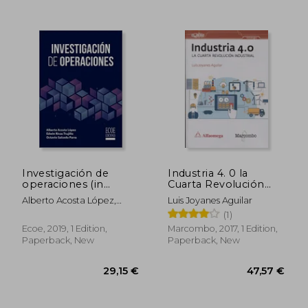
41,61 €
189,34
Investigación de
Industria 4. 0 la
operaciones (in
Cuarta Revolución
Spanish)
Industrial (in Spanish)
Alberto Acosta López,
Luis Joyanes Aguilar
Edwin Rivas Trujillo,
(1)
Octavio Salcedo Parra
Ecoe, 2019, 1 Edition,
Marcombo, 2017, 1 Edition,
Paperback, New
Paperback, New