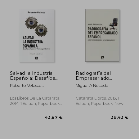
Salvad la Industria
Radiografía del
29,15 €
47,57
Española: Desafíos
Empresariado
Actuales y Reformas
Español (in Spanish)
Roberto Velasco
Miguel A Noceda
Pendientes (in
Barroetabeña
Spanish)
Los Libros De La Catarata,
Catarata Libros, 2013, 1
2014, 1 Edition, Paperback,
Edition, Paperback, New
New