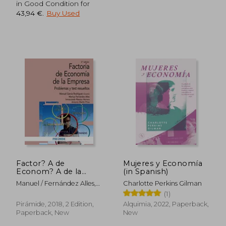
in Good Condition for
43,94 €
.
Buy Used
96,66 €
35,69
Factor? A de
Mujeres y Economía
Econom? A de la
(in Spanish)
Empresa (in Spanish)
Manuel / Fernández Alles,
Charlotte Perkins Gilman
Mariluz / Maeztu Herrera,
(1)
Inmaculada / Martín Prius,
Pirámide, 2018, 2 Edition,
Alquimia, 2022, Paperback,
Antonio García Rodríguez
Paperback, New
New