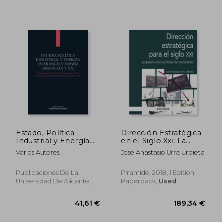
167,14 €
45,58
Estado, Política
Dirección Estratégica
Industrial y Energía
en el Siglo Xxi: La
en Francia y España
Gestión Ante los
Varios Autores
José Anastasio Urra Urbieta
(Siglos xix y xx)
Límites del
(Monografías) (in
Crecimiento
Spanish)
(Economía y
Publicaciones De La
Piramide, 2018, 1 Edition,
Empresa) (in Spanish)
Universidad De Alicante,
Paperback,
Used
2021, 1 Edition, Paperback,
New