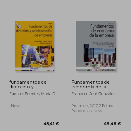
fundamentos de
Fundamentos de
direccion y
economía de la
administracion de
empresa (Economía
Fuentes Fuentes, María Del
Francisco José González
empresas
Y Empresa)
Mar
Domínguez
, New
Piramide, 2017, 2 Edition,
Paperback, New