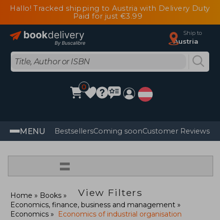
Hallo! Tracked shipping to Austria with Delivery Duty
Paid for just €3.99
Ship to
Austria
0
MENU
Bestsellers
Coming soon
Customer Reviews
=
View Filters
Home
Books
Economics, finance, business and management
Economics
Economics of industrial organisation