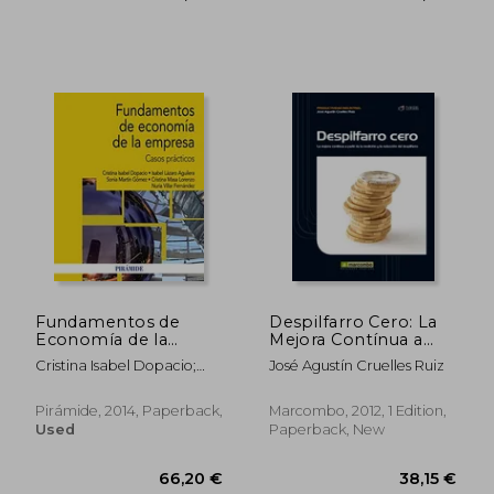
Fundamentos de
Despilfarro Cero: La
Economía de la
Mejora Contínua a
Empresa: Casos
Partir de la Medición y
Cristina Isabel Dopacio;
José Agustín Cruelles Ruiz
Prácticos (in Spanish)
la Reducción del
Isabel Lázaro Aguilera;
Despilfarro (in
Sonia Martín Gómez;
Spanish)
Pirámide, 2014, Paperback,
Marcombo, 2012, 1 Edition,
Cristina Masa Lorenzo;
Used
Paperback, New
Nuria Pilar Villar Fernández
70,71 €
36,11