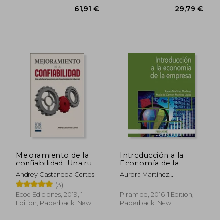
Mejoramiento de la
Introducción a la
61,91 €
29,79
confiabilidad. Una ruta
Economía de la
hacia la excelencia en
Empresa (Economía
Andrey Castaneda Cortes
Aurora Martínez
el mantenimiento
y Empresa) (in
Martínez,María Del
(3)
industrial (in Spanish)
Spanish)
Carmen Martínez López
Ecoe Ediciones, 2019, 1
Piramide, 2016, 1 Edition,
Edition, Paperback, New
Paperback, New