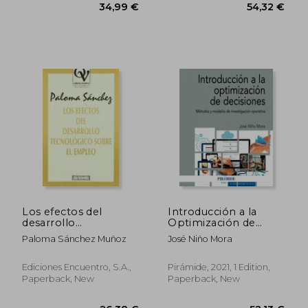
Los efectos del
Introducción a la
desarrollo
Optimización de
tecnológico sobre el
Decisiones (in
Paloma Sánchez Muñoz
José Niño Mora
empleo (Oikos
Spanish)
34,99 €
54,32
Nomos) (in Spanish)
Ediciones Encuentro, S.A.,
Pirámide, 2021, 1 Edition,
Paperback, New
Paperback, New