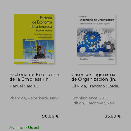
31,82 €
38,26
Factoría de Economía
Casos de Ingeniería
de la Empresa (in
de Organización (in
Spanish)
Spanish)
Manuel García
Gil Vilda, Francisco ; Lordan
Rodríguez,Mariluz
Gonzalez, Oriol ; Simo, Pep
Fernández
Piramide, Paperback, New
Omniascience, 2013, 1
Alles,Inmaculada Maeztu
Edition, Hardcover, New
Herrera,Antonio Martín
Prius
Available
Used