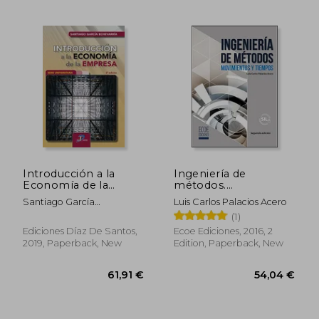
38,81 €
45,66
Introducción a la
Ingeniería de
Economía de la
métodos.
empresa (in Spanish)
Movimientos y
Santiago García
Luis Carlos Palacios Acero
tiempos (in Spanish)
Echevarría
(1)
Ediciones Díaz De Santos,
Ecoe Ediciones, 2016, 2
2019, Paperback, New
Edition, Paperback, New