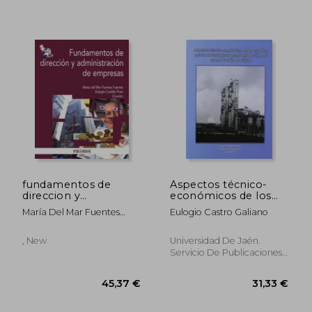
56,13 €
57,60
fundamentos de
Aspectos técnico-
direccion y
económicos de los
administracion de
estudios previos
María Del Mar Fuentes
Eulogio Castro Galiano
empresas
inversionistas para la
Fuentes
producción de etanol
de caña de azúcar
, New
Universidad De Jaén.
(Cooperación
Servicio De Publicaciones.,
iberoaméricana y
2012, Paperback, New
espacio
mediterráneo)