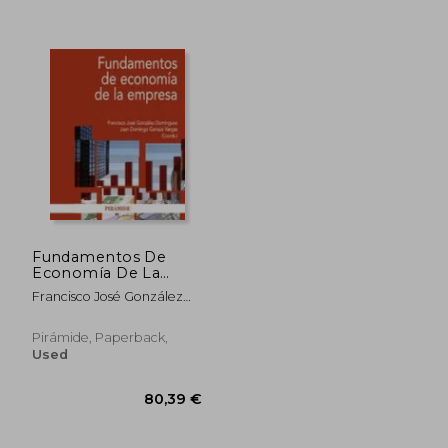
45,41 €
49,46
Fundamentos De
Economía De La
Empresa (Economía
Francisco José González
Y Empresa)
Domínguez
Pirámide, Paperback,
Used