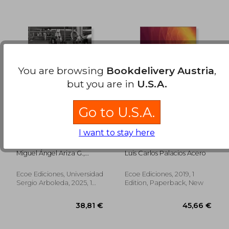
35,70 €
41,97
You are browsing
Bookdelivery Austria
,
but you are in
U.S.A.
Go to U.S.A.
I want to stay here
Lean manufacturing
Administración de la
una revolución.
producción. Toma de
Donde cada minuto
decisiones
Miguel Ángel Ariza G.,
Luis Carlos Palacios Acero
es dinero y cada
estratégicas y tácticas
Ricardo Andrés Martín M.
desperdicio es una
- 1ra edición (in
oportunidad (in
Spanish)
Ecoe Ediciones, Universidad
Ecoe Ediciones, 2019, 1
Spanish)
Sergio Arboleda, 2025, 1
Edition, Paperback, New
Edition, Paperback, New