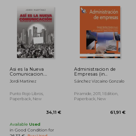
Asi es la Nueva
Administracion de
Comunicacion.
Empresas (in
Nuevos Riesgos Para
Spanish)
Jordi Martinez
Sánchez Vizcaino Gonzalo
la Reputacion d e las
61,91 €
54,04
Organizaciones (in
Spanish)
Punto Rojo Libros,
Piramide, 2011, 1 Edition,
Paperback, New
Paperback, New
Available
Used
in Good Condition for
26,33 €
.
Buy Used