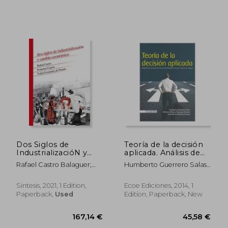
Dos Siglos de
Teoría de la decisión
IndustrializacióN y
aplicada. Análisis de
Cambio EconóMico:
decisiones bajo
Rafael Castro Balaguer;
Humberto Guerrero Salas,
23 (Historia) (in
incertidumbre, riesgo
Francisco Cayón García;
Manuel Alfonso Mayorga
Spanish)
y teoría de juegos (in
Nadia Fernández De
Morato, Orlando De
Spanish)
Sintesis, 2021, 1 Edition,
Ecoe Ediciones, 2014, 1
Pinedo
Antonio Suárez
Paperback,
Used
Edition, Paperback, New