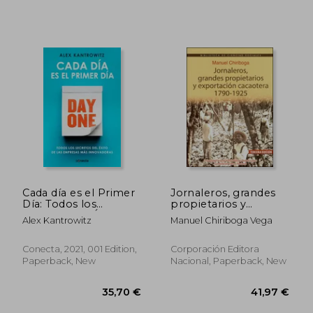
66,20 €
38,15
Cada día es el Primer
Jornaleros, grandes
Día: Todos los
propietarios y
Secretos del Éxito de
exportación
Alex Kantrowitz
Manuel Chiriboga Vega
las Empresas más
cacaotera, 1790-1925.
Innovadoras (in
Tercera edición (in
Spanish)
Spanish)
Conecta, 2021, 001 Edition,
Corporación Editora
Paperback, New
Nacional, Paperback, New