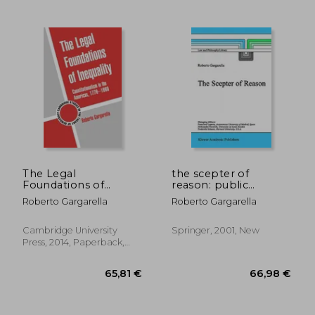
18,59 €
65,81
The Legal
the scepter of
Foundations of
reason: public
Inequality
discussion and
Roberto Gargarella
Roberto Gargarella
(Cambridge Studies in
political radicalism in
the Theory of
the origins of
Democracy)
constitutionalism
Cambridge University
Springer, 2001, New
Press, 2014, Paperback,
New