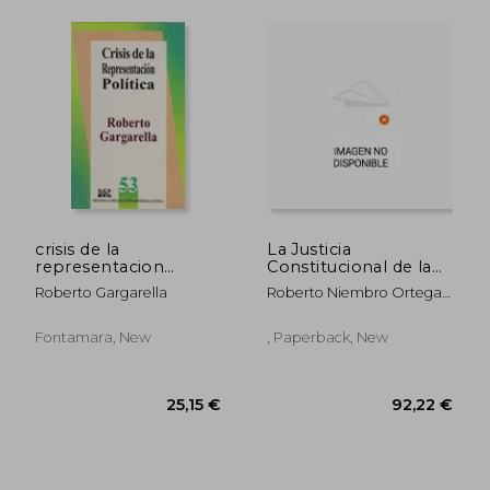
304,93 €
43,87
crisis de la
La Justicia
representacion
Constitucional de la
politica (in Spanish)
Democracia
Roberto Gargarella
Roberto Niembro Ortega;
Deliberativa (Filosofía
Roberto Gargarella
y Derecho) (in
Spanish)
Fontamara, New
, Paperback, New