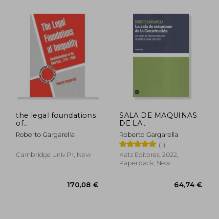
34,76 €
55,36
the legal foundations
SALA DE MAQUINAS
of
DE LA
inequality,constitutionalism
CONSTITUCION. DOS
Roberto Gargarella
Roberto Gargarella
in the americas, 1776-
SILOS DE
(1)
1860
CONSTITUCIONALISMO
EN AMERICA LATINA
Cambridge Univ Pr, New
Katz Editores, 2022,
(1810-2010), LA (in
Paperback, New
Spanish)