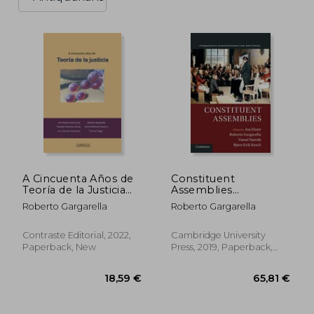
de poder poco democráticas. Su
producción intelectual ha tenido un
impacto sostenido en el debate público y
académico, consolidándolo como una de
las voces más relevantes del
constitucionalismo crítico en la región.
A Cincuenta Años de
Constituent
Teoría de la Justicia
Assemblies
(Spanish Edition) (in
(Comparative
Roberto Gargarella
Roberto Gargarella
Spanish)
Constitutional law
and Policy)
Contraste Editorial, 2022,
Cambridge University
Paperback, New
Press, 2019, Paperback,
New