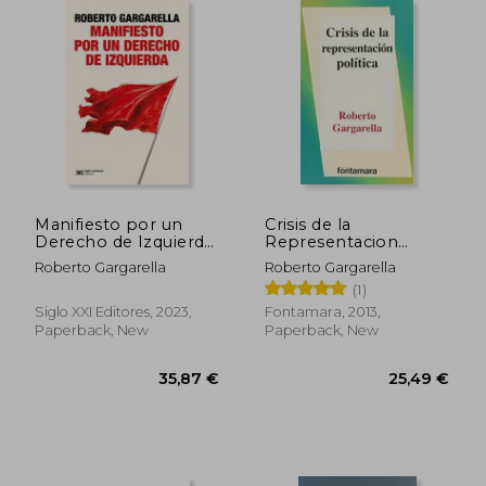
Manifiesto por un
Crisis de la
Derecho de Izquierda
Representacion
(in Spanish)
Politica (in Spanish)
Roberto Gargarella
Roberto Gargarella
(1)
Siglo XXI Editores, 2023,
Fontamara, 2013,
40,47 €
31,15
Paperback, New
Paperback, New