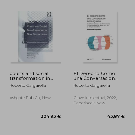
35,78 €
46,33
courts and social
El Derecho Como
transformation in
una Conversacion
new democracies,an
Entre Iguales: Qué
Roberto Gargarella
Roberto Gargarella
institutional voice for
Hacer Para que las
the poor?
Democracias se
Abran -Por Fin-Al Diál
Ashgate Pub Co, New
Clave Intelectual, 2022,
(Claves de Siglo Xxi)
Paperback, New
(in Spanish)