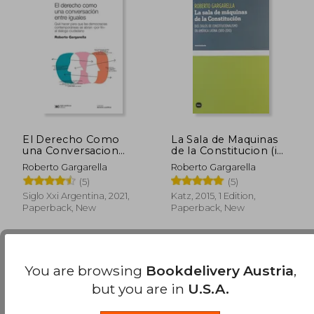
El Derecho Como
La Sala de Maquinas
una Conversacion
de la Constitucion (in
Entre Iguales. Que
Spanish)
Roberto Gargarella
Roberto Gargarella
Hacer Para que las
(5)
(5)
Democracias
Contemporaneas se
Siglo Xxi Argentina, 2021,
Katz, 2015, 1 Edition,
Abran -Por Fin- al (in
Paperback, New
Paperback, New
Spanish)
35,87 €
25,49
You are browsing
Bookdelivery Austria
,
but you are in
U.S.A.