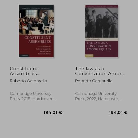
279,63 €
105,70
Constituent
The law as a
Assemblies
Conversation Among
(Comparative
Equals (Cambridge
Roberto Gargarella
Roberto Gargarella
Constitutional law
Studies in
and Policy)
Constitutional Law)
Cambridge University
Cambridge University
Press, 2018, Hardcover,
Press, 2022, Hardcover,
New
New