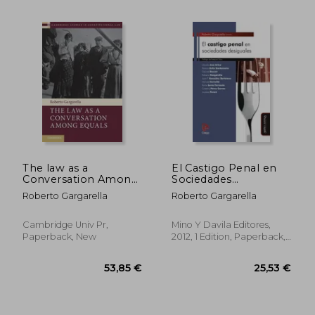
65,81 €
66,98
The law as a
El Castigo Penal en
Conversation Among
Sociedades
Equals (Cambridge
Desiguales (in
Roberto Gargarella
Roberto Gargarella
Studies in
Spanish)
Constitutional Law)
Cambridge Univ Pr,
Mino Y Davila Editores,
Paperback, New
2012, 1 Edition, Paperback,
New