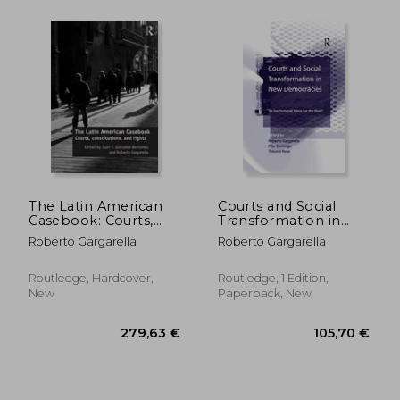
53,85 €
25,53
The Latin American
Courts and Social
Casebook: Courts,
Transformation in
Constitutions, and
new Democracies: An
Roberto Gargarella
Roberto Gargarella
Rights
Institutional Voice for
the Poor?
Routledge, Hardcover,
Routledge, 1 Edition,
New
Paperback, New