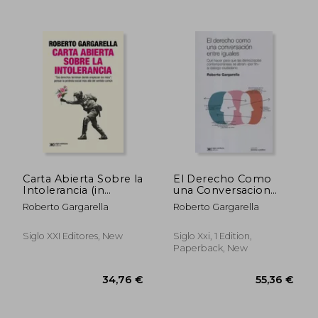
Carta Abierta Sobre la
El Derecho Como
Intolerancia (in
una Conversacion
Spanish)
Entre Iguales (in
Roberto Gargarella
Roberto Gargarella
Spanish)
Siglo XXI Editores, New
Siglo Xxi, 1 Edition,
Paperback, New