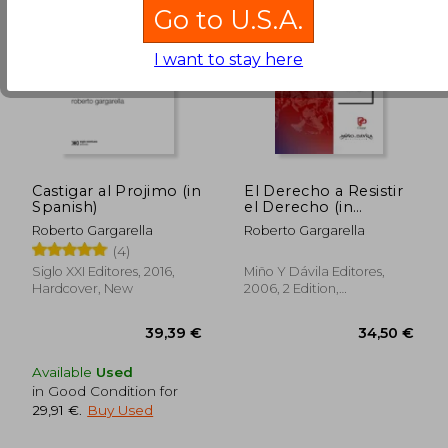
Go to U.S.A.
I want to stay here
Castigar al Projimo (in
El Derecho a Resistir
Spanish)
el Derecho (in
Spanish)
Roberto Gargarella
Roberto Gargarella
(4)
Siglo XXI Editores, 2016,
Miño Y Dávila Editores,
Hardcover, New
2006, 2 Edition,
Paperback, New
Available
Used
39,39 €
49,66
in Good Condition for
29,91 €
.
Buy Used