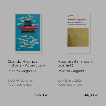
Cuando Hicimos
Apuntes italianos (in
Historia - Acuerdos y
Spanish)
Desacuerdos en
Roberto Gargarella
Roberto Gargarella
Torno al Juicio a las
Juntas (in Spanish)
Siglo XXI Editores,
Seix Barral, 2024,
Paperback, New
Paperback, New
39,39 €
34,50