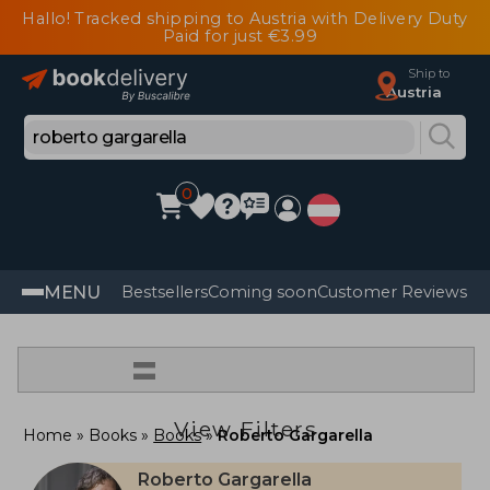
Hallo! Tracked shipping to Austria with Delivery Duty
Paid for just €3.99
Ship to
Austria
0
MENU
Bestsellers
Coming soon
Customer Reviews
=
View Filters
Home
Books
Books
Roberto Gargarella
Roberto Gargarella