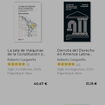
La sala de máquinas
Derrota del Derecho
de la Constitución (in
en America Latina
Spanish)
Siete Tesis (in
194,01 €
194,01
Roberto Gargarella
Roberto Gargarella
Spanish)
(1)
(4)
Siglo Xxi Editores, 2025,
Siglo Xxi Argentina, 2020,
Paperback, New
Paperback, New