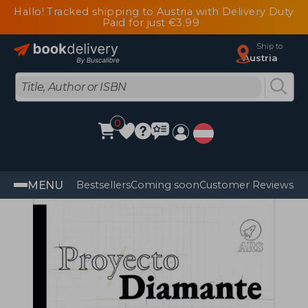
Hallo! Tracked shipping to Austria with Delivery Duty
Paid for just €3.99
Ship to
Austria
0
MENU
Bestsellers
Coming soon
Customer Reviews