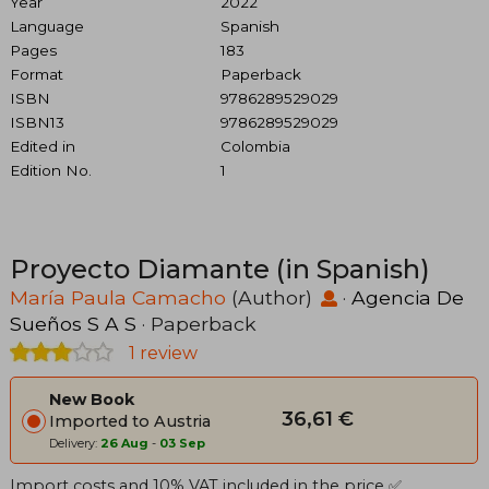
Year
2022
Language
Spanish
Pages
183
Format
Paperback
ISBN
9786289529029
ISBN13
9786289529029
Edited in
Colombia
Edition No.
1
Proyecto Diamante (in Spanish)
María Paula Camacho
(Author)
·
Agencia De
Sueños S A S
· Paperback
1 review
New Book
36,61 €
Imported to Austria
Delivery:
26 Aug
-
03 Sep
Import costs and 10% VAT included in the price ✅