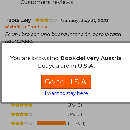
Customers reviews
Paola Cely
Monday, July 31, 2023
Verified Purchase
Es un libro con una buena intención, pero le falta
rigurosidad.
Translate to english
You are browsing
Bookdelivery Austria
,
but you are in
U.S.A.
0
0
This review is useful
It is not useful
Go to U.S.A.
Have you read this book?
Login
to add your
review
.
I want to stay here
0% (0)
0% (0)
100% (1)