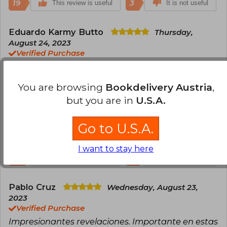
19
3
This review is useful
It is not useful
Eduardo Karmy Butto
Thursday,
August 24, 2023
Verified Purchase
Texto muy completo. El autor muestra las diversas
facetas del proceso de intervención
You are browsing
Bookdelivery Austria
,
norteamericana en Chile. Utiliza documentos
but you are in
U.S.A.
desclasificados muy bien analizados. Kornbluth es
un gran autor e investigador.
Go to U.S.A.
Translate to english
I want to stay here
17
2
This review is useful
It is not useful
Pablo Cruz
Wednesday, August 23,
2023
Verified Purchase
Impresionantes revelaciones. Importante en estas