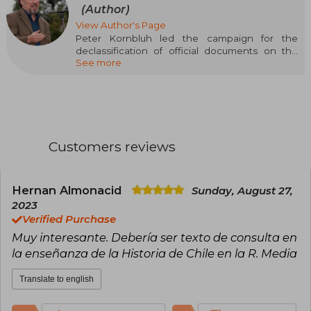
(Author)
View Author's Page
Peter Kornbluh led the campaign for the
declassification of official documents on the
See more
secret history of American support for the
Pinochet dictatorship and currently heads the
Chile Documentation Project at the National
Security Archive. He is the author of numerous
research works.
Customers reviews
Hernan Almonacid
Sunday, August 27,
2023
Verified Purchase
Muy interesante. Debería ser texto de consulta en
la enseñanza de la Historia de Chile en la R. Media
Translate to english