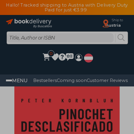
Hallo! Tracked shipping to Austria with Delivery Duty
Paid for just €3.99
Ship to
Austria
0
MENU
Bestsellers
Coming soon
Customer Reviews