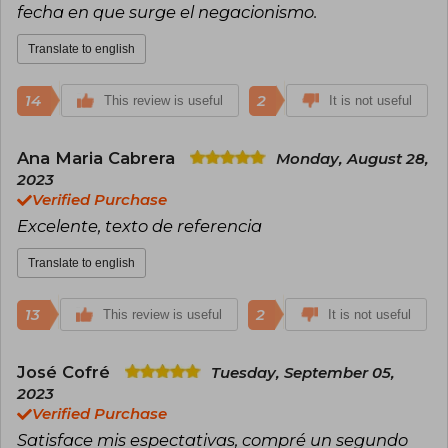
fecha en que surge el negacionismo.
Translate to english
14
2
This review is useful
It is not useful
Ana Maria Cabrera
Monday, August 28,
2023
Verified Purchase
Excelente, texto de referencia
Translate to english
13
2
This review is useful
It is not useful
José Cofré
Tuesday, September 05,
2023
Verified Purchase
Satisface mis espectativas, compré un segundo