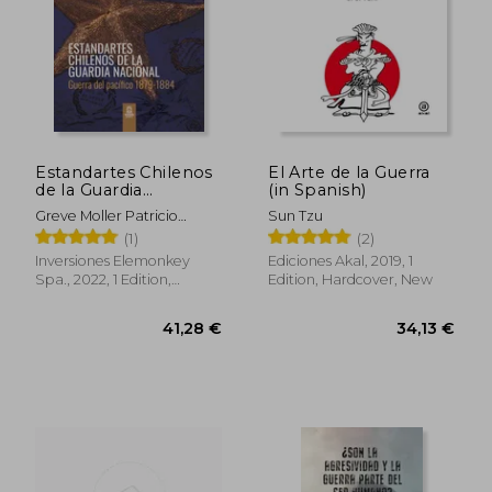
Estandartes Chilenos
El Arte de la Guerra
de la Guardia
(in Spanish)
Nacional. Guerra del
Greve Moller Patricio
Sun Tzu
Pacífico 1879-1884.
Roberto
(1)
(2)
FULL COLOR. (in
Spanish)
Inversiones Elemonkey
Ediciones Akal, 2019, 1
Spa., 2022, 1 Edition,
Edition, Hardcover, New
Paperback, New