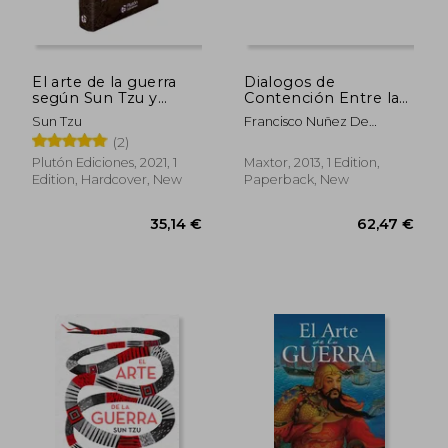
El arte de la guerra
Dialogos de
según Sun Tzu y
Contención Entre la
Maquiavelo (in
Milicia y la Ciencia (in
Sun Tzu
Francisco Nuñez De
Spanish)
Spanish)
Velasco
(2)
Plutón Ediciones, 2021, 1
Maxtor, 2013, 1 Edition,
Edition, Hardcover, New
Paperback, New
53,49 €
112,91