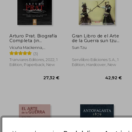
Arturo Prat. Biografía
Gran Libro de el Arte
Completa (in
de la Guerra sun tzu
Spanish)
(in Spanish)
44,01 €
31,67
Vicuña Mackenna,
Sun Tzu
Bernardo
(3)
Tranviares Editores, 2022, 1
Servilibro Ediciones S.A., 1
Edition, Paperback, New
Edition, Hardcover, New