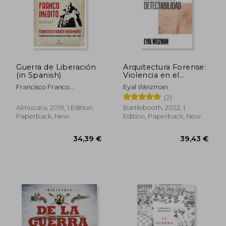
41,89 €
30,96
Guerra de Liberación
Arquitectura Forense:
(in Spanish)
Violencia en el
Umbral de
Francisco Franco
Eyal Weizman
Detectabilidad: 2
Bahamonde
(2)
(Coleccion) (in
Spanish)
Almuzara, 2019, 1 Edition,
Bartlebooth, 2022, 1
Paperback, New
Edition, Paperback, New