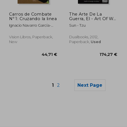
22,71 €
22,42
Carros de Combate
The Arte De La
Nº 1: Cruzando la linea
Guerra, El - Art Of War
(in Español - Inglés)
Ignacio Navarro García-
Sun - Tzu
Gutiérrez
Vision Libros, Paperback,
Dualbooks, 2012,
New
Paperback,
Used
1
2
Next Page