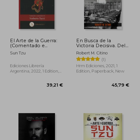
32,55 €
56,18
El Arte de la Guerra:
En Busca de la
(Comentado e
Victoria Decisiva. Del
Ilustrado a Color): 36
Punto Muerto a la
Sun Tzu
Robert M. Citino
(Estrategia Oriental)
Blitzkrieg en Europa,
(1)
(in Spanish)
1899-1940. (in
Spanish)
Ediciones Librería
Hrm Ediciones, 2021, 1
Argentina, 2022, 1 Edition,
Edition, Paperback, New
Paperback, New