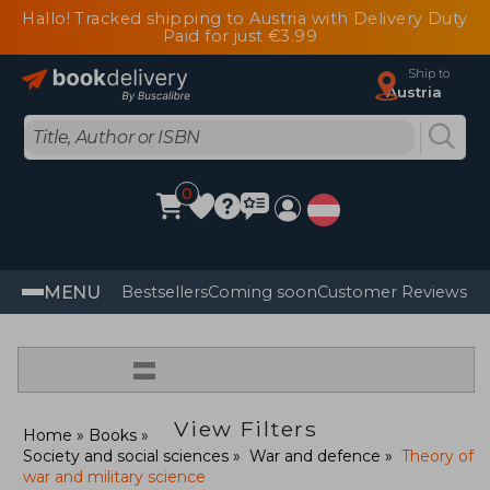
Hallo! Tracked shipping to Austria with Delivery Duty
Paid for just €3.99
Ship to
Austria
0
MENU
Bestsellers
Coming soon
Customer Reviews
=
View Filters
Home
Books
Society and social sciences
War and defence
Theory of
war and military science