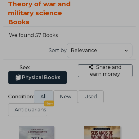
Theory of war and
military science
Books
We found 57 Books
Sort by
Share and
See:
earn money
Physical Books
Condition:
All
New
Used
New
Antiquarians