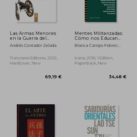
Las Armas Menores
Mentes Militarizadas:
en la Guerra del
Cómo nos Educan
Pacífico. FULL
Para Asumir la Guerra
Andrés Contador Zelada
Blanca Camps-Febrer;
COLOR, Version final
y la Violencia (Más
Gemma Amor&Oacute;S
(in Spanish)
Madera) (in Spanish)
Bov&Eacute;; Maria De
Tranviares Editores, 2022,
Icaria, 2016, 1 Edition,
Lluc Bagur; Marina
Hardcover, New
Paperback, New
Perejuan; Ainhoa Ruiz;
Ol&Iacute;Via Viader;
105,91 €
54,27
Eduardo Salvador; Pere
Brunet