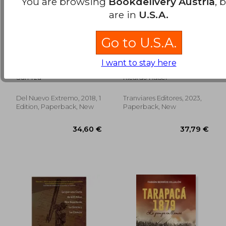
You are browsing
Bookdelivery Austria
, 
are in
U.S.A.
Go to U.S.A.
El Arte de la Guerra:
Antofagasta 1879:
I want to stay here
El Influyente Tratado
Construyendo el
Sobre Estrategia
camino a la victoria
Sun Tzu
Ricardo Kaiser
Militar (Filosofía) (in
(in Spanish)
Spanish)
Del Nuevo Extremo, 2018, 1
Tranviares Editores, 2023,
39,21 €
45,79
Edition, Paperback, New
Paperback, New