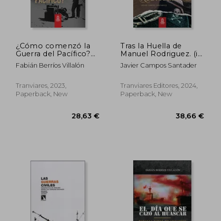
¿Cómo comenzó la
Tras la Huella de
Guerra del Pacífico?
Manuel Rodriguez. (in
(in Spanish)
Spanish)
Fabián Berríos Villalón
Javier Campos Santader
Tranviares, 2023,
Tranviares Editores, 2024,
Paperback, New
Paperback, New
36,55 €
64,65