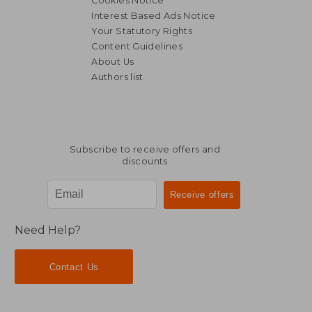
Cookies Notice
Interest Based Ads Notice
Your Statutory Rights
Content Guidelines
About Us
Authors list
26,85 €
24,56
Subscribe to receive offers and
discounts
Need Help?
Contact Us