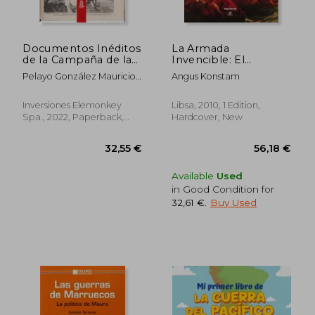
Documentos Inéditos
La Armada
de la Campaña de la
Invencible: El
Sierra (in Spanish)
Fracasado Plan
Pelayo González Mauricio
Angus Konstam
Español Contra
Antonio
Inglaterra en 1588
(Momentos Decisivos
Inversiones Elemonkey
Libsa, 2010, 1 Edition,
de la Historia) (in
Spa., 2022, Paperback,
Hardcover, New
Spanish)
New
Available
Used
in Good Condition for
32,61 €
.
Buy Used
56,70 €
55,87