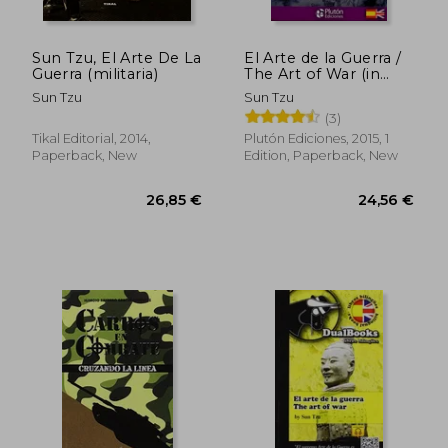
Sun Tzu, El Arte De La
El Arte de la Guerra /
Guerra (militaria)
The Art of War (in
Bilingüe)
Sun Tzu
Sun Tzu
(3)
Tikal Editorial, 2014,
Plutón Ediciones, 2015, 1
Paperback, New
Edition, Paperback, New