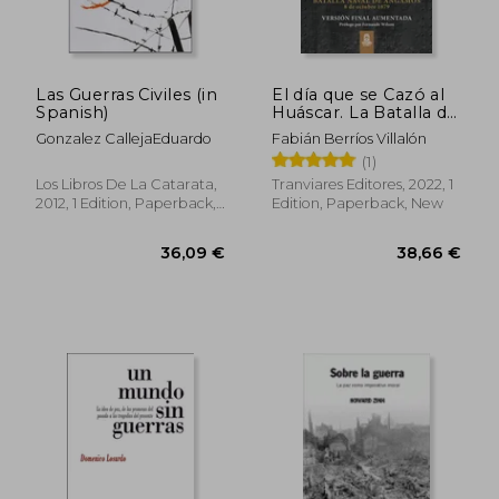
Las Guerras Civiles (in
El día que se Cazó al
Spanish)
Huáscar. La Batalla de
Angamos. Versión
Gonzalez CallejaEduardo
Fabián Berríos Villalón
Final (in Spanish)
(1)
Los Libros De La Catarata,
Tranviares Editores, 2022, 1
2012, 1 Edition, Paperback,
Edition, Paperback, New
New
28,63 €
38,66