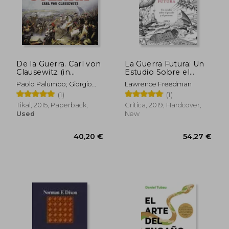
De la Guerra. Carl von
La Guerra Futura: Un
Clausewitz (in
Estudio Sobre el
34,39 €
39,43
Spanish)
Pasado y el Presente
Paolo Palumbo; Giorgio
Lawrence Freedman
(in Spanish)
Bergamino; Gianni Palitta
(1)
(1)
Tikal, 2015, Paperback,
Critica, 2019, Hardcover,
Used
New