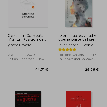
41,28 €
34,13
Carros en Combate
¿Son la agresividad y
nº 2: En Posición de
guerra parte del ser
Tiro (in Spanish)
humano? (in Spanish)
Ignacio Navarro
Javier Ignacio Huidobro
Garc&Iacute;A-
Bono
(1)
Guti&Eacute;Rrez
Vision Libros, 2020, 1
Ediciones Universitarias De
Edition, Paperback, New
La Universidad Ca, 2023,
Paperback, New