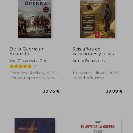
De la Guerra (in
Seis años de
Spanish)
vacaciones y otras
obras de Arturo
Von Clausewitz, Carl
Arturo Benavides
Benavides (in
(8)
Spanish)
Ediciones Obelisco, 2021, 1
Tranviares Editores, 2025,
Edition, Paperback, New
Paperback, New
30,76 €
39,09