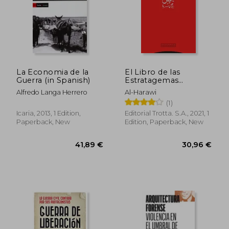
44,71 €
29,06
La Economia de la
El Libro de las
Guerra (in Spanish)
Estratagemas
(Pliegos de Oriente)
Alfredo Langa Herrero
Al-Harawi
(in Spanish)
(1)
Icaria, 2013, 1 Edition,
Editorial Trotta. S.A., 2021, 1
Paperback, New
Edition, Paperback, New