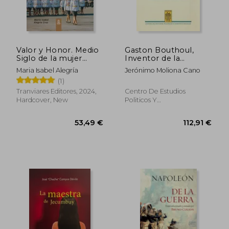
Valor y Honor. Medio
Gaston Bouthoul,
Siglo de la mujer
Inventor de la
militar en el Ejército
Polemología: Guerra,
Maria Isabel Alegría
Jerónimo Moliona Cano
de Chile. FULL
Demografía y
(1)
COLOR (in Spanish)
Complejos Belígenos
(Civitas Nueva Época)
Tranviares Editores, 2024,
Centro De Estudios
(in Spanish)
Hardcover, New
Politicos Y
Constitucionales, 2019, 1
Edition, Paperback, New
34,60 €
37,79