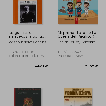
Las guerras de
Mi primer libro de La
marruecos la política
Guerra del Pacífico (in
de maura (in Spanish)
Spanish)
Gonzalo Terreros Ceballos
Fabián Berríos, Elemonkey
Digital Studio
Erasmus Ediciones, 2014, 1
Tranviares, 2025,
Edition, Paperback, New
Paperback, New