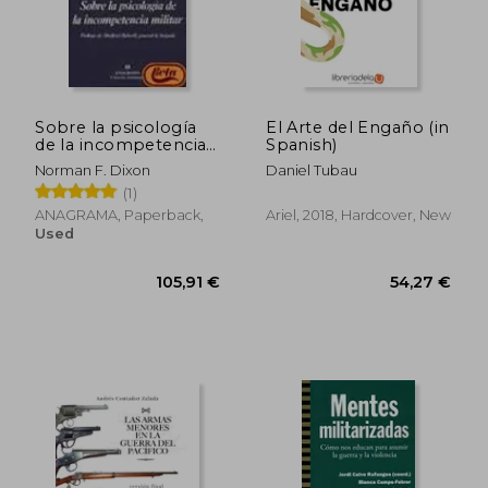
Sobre la psicología
El Arte del Engaño (in
de la incompetencia
Spanish)
militar (in Spanish)
Norman F. Dixon
Daniel Tubau
(1)
40,20 €
54,27
ANAGRAMA, Paperback,
Ariel, 2018, Hardcover, New
Used