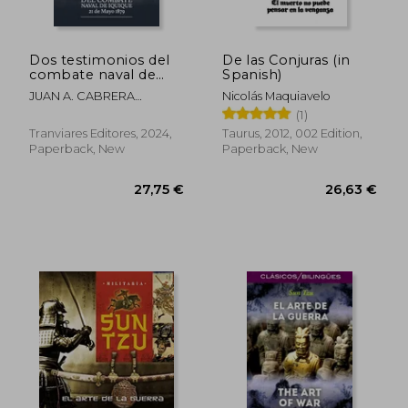
Dos testimonios del
De las Conjuras (in
combate naval de
Spanish)
Iquique. 21 de Mayo
JUAN A. CABRERA
Nicolás Maquiavelo
1879 (in Spanish)
GACITÚA, ARTURO E.
(1)
WILSON NAVARRETE
Tranviares Editores, 2024,
Taurus, 2012, 002 Edition,
Paperback, New
Paperback, New
35,14 €
62,47