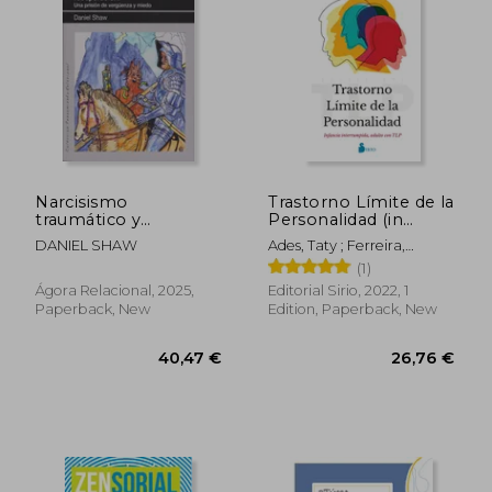
Narcisismo
Trastorno Límite de la
traumático y
Personalidad (in
recuperación. Una
Spanish)
DANIEL SHAW
Ades, Taty ; Ferreira,
prisión de vergüenza
Eduardo
(1)
(in Spanish)
Ágora Relacional, 2025,
Editorial Sirio, 2022, 1
Paperback, New
Edition, Paperback, New