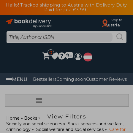
Hallo! Tracked shipping to Austria with Delivery Duty
Paid for just €3.99
Ship to
Austria
0
MENU
Bestsellers
Coming soon
Customer Reviews
=
View Filters
Home
Books
Society and social sciences
Social services and welfare,
criminology
Social welfare and social services
Care for