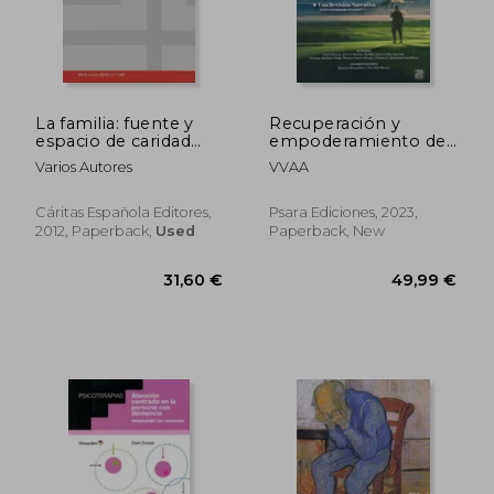
La familia: fuente y
Recuperación y
espacio de caridad
empoderamiento de
(Corintios XIII) (in
personas con
Varios Autores
VVAA
Spanish)
Trastorno Mental
Grave (in Spanish)
Cáritas Española Editores,
Psara Ediciones, 2023,
2012, Paperback,
Used
Paperback, New
126,79 €
52,12