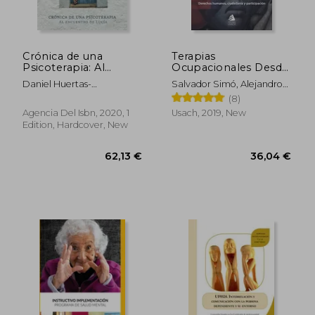
43,94 €
29,50
Crónica de una
Terapias
Psicoterapia: Al
Ocupacionales Desde
Encuentro de Lucía:
el sur (in Spanish)
Daniel Huertas-
Salvador Simó, Alejandro
Al Encuentro de
Portocarrero
Guajardo Y Otros
(8)
Lucía: (in Spanish)
Agencia Del Isbn, 2020, 1
Usach, 2019, New
Edition, Hardcover, New