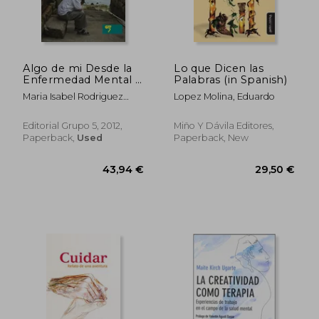
Algo de mi Desde la
Lo que Dicen las
Enfermedad Mental -
Palabras (in Spanish)
Historias de Vida (in
Maria Isabel Rodriguez
Lopez Molina, Eduardo
Spanish)
Montes
Editorial Grupo 5, 2012,
Miño Y Dávila Editores,
Paperback,
Used
Paperback, New
34,39 €
37,94