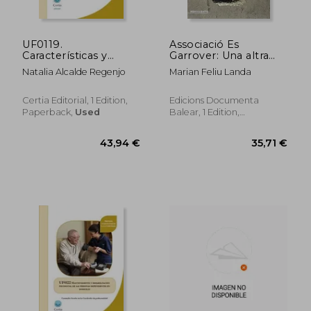
UF0119.
Associació Es
Características y
Garrover: Una altra
necesidades de
mirada a la salut
62,13 €
36,04
Natalia Alcalde Regenjo
Marian Feliu Landa
atención higiénico-
mental (Menjavents)
sanitaria de las
personas
Certia Editorial, 1 Edition,
Edicions Documenta
dependientes
Paperback,
Used
Balear, 1 Edition,
Paperback, New