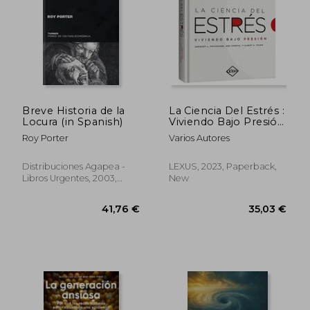
42,22 €
49,99
Breve Historia de la
La Ciencia Del Estrés :
Locura (in Spanish)
Viviendo Bajo Presión
(in Spanish)
Roy Porter
Varios Autores
Distribuciones Agapea -
LEXUS, 2023, Paperback,
Libros Urgentes, 2003,
New
Paperback, New