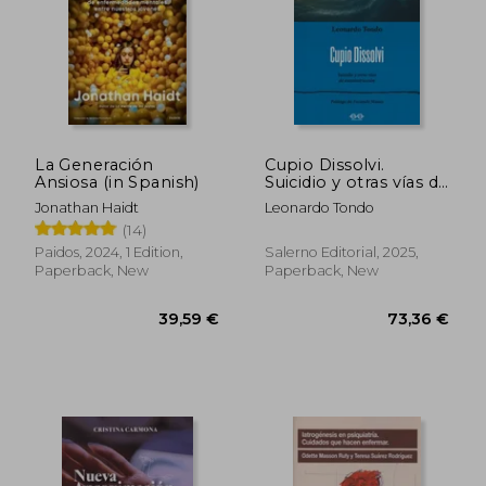
41,76 €
35,03
La Generación
Cupio Dissolvi.
Ansiosa (in Spanish)
Suicidio y otras vías de
autodestrucción (in
Jonathan Haidt
Leonardo Tondo
Spanish)
(14)
Paidos, 2024, 1 Edition,
Salerno Editorial, 2025,
Paperback, New
Paperback, New