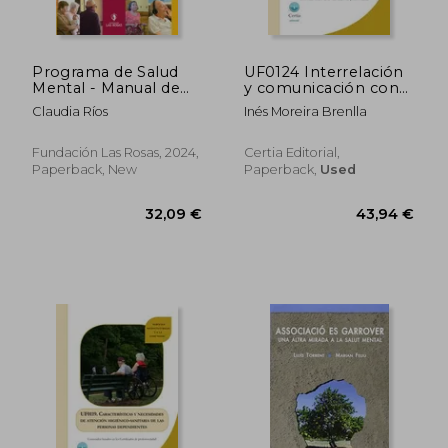
37,27 €
41,28
Programa de Salud
UF0124 Interrelación
Mental - Manual de
y comunicación con
Implementación (in
la persona
Claudia Ríos
Inés Moreira Brenlla
Spanish)
dependiente y su
entorno
Fundación Las Rosas, 2024,
Certia Editorial,
Paperback, New
Paperback,
Used