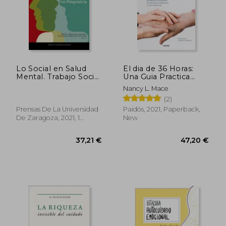
Lo Social en Salud
El dia de 36 Horas:
Mental. Trabajo Social
Una Guia Practica
en Psiquiatría.
Para las Familias y
Nancy L. Mace
Volumen ii: 308
Cuidadoresde
(2)
(Textos Docentes) (in
Enfermos de
Spanish)
Alzheimer y Otras
42,60 €
38,37
Prensas De La Universidad
Paidós, 2021, Paperback,
Demencias: Nueva ed.
De Zaragoza, 2021, 1
New
Rev. Y Act. (in
Edition, Paperback, New
Spanish)