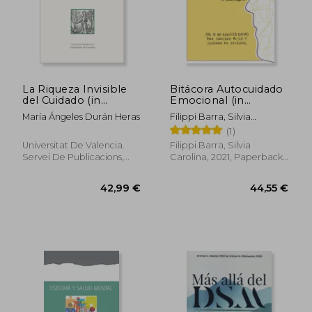
La Riqueza Invisible
Bitácora Autocuidado
del Cuidado (in
Emocional (in
Spanish)
Spanish)
María Ángeles Durán Heras
Filippi Barra, Silvia
Carolina
(1)
Universitat De Valencia.
Filippi Barra, Silvia
Servei De Publicacions,
Carolina, 2021, Paperback,
2020, 1 Edition, Paperback,
New
37,21 €
47,20
New