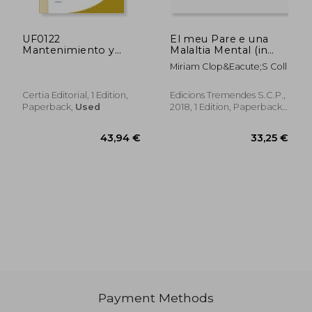
UF0122
El meu Pare e una
Mantenimiento y
Malaltia Mental (in
rehabilitación
Catalan)
Miriam Clop&Eacute;S Coll
psicosocial de las
personas
dependientes en el
32,09 €
43,94
Certia Editorial, 1 Edition,
Edicions Tremendes S.C.P.,
domicilio
Paperback,
Used
2018, 1 Edition, Paperback,
New
Payment Methods