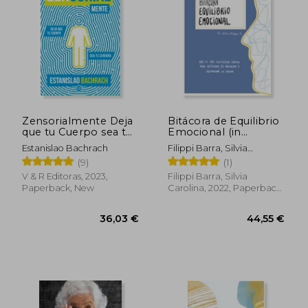
40,47 €
26,76
Zensorialmente Deja
Bitácora de Equilibrio
que tu Cuerpo sea tu
Emocional (in
Cerebro (in Spanish)
Spanish)
Estanislao Bachrach
Filippi Barra, Silvia
Carolina
(9)
(1)
V & R Editoras, 2023,
Filippi Barra, Silvia
Paperback, New
Carolina, 2022, Paperback,
New