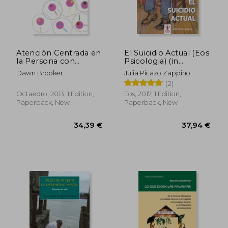
Atención Centrada en
El Suicidio Actual (Eos
la Persona con
Psicologia) (in
Demencia: Mejorando
Spanish)
Dawn Brooker
Julia Picazo Zappino
los Recursos: 1
(2)
(Psicoterapias) (in
Spanish)
Octaedro, 2013, 1 Edition,
Eos, 2017, 1 Edition,
Paperback, New
Paperback, New
31,60 €
49,99