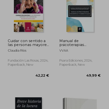
36,03 €
44,55
Cuidar con sentido a
Manual de
las personas mayores
psicoterapias
con demencia -
cognitivas y
Claudia Ríos
VVAA
Manual de salud
conductuales (in
mental (in Spanish)
Spanish)
Fundación Las Rosas, 2024,
Psara Ediciones, 2024,
Paperback, New
Paperback, New