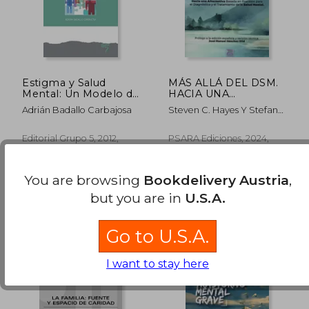
Estigma y Salud
MÁS ALLÁ DEL DSM.
Mental: Un Modelo de
HACIA UNA
Lucha Contra el
ALTERNATIVA
Adrián Badallo Carbajosa
Steven C. Hayes Y Stefan
Estigma (in Spanish)
BASADA EN
G. Hofmann
PROCESOS PARA EL
DIAGNÓSTICO Y EL
Editorial Grupo 5, 2012,
PSARA Ediciones, 2024,
TRATAMIENTO DE LA
Paperback,
Used
Paperback, New
SALUD MENTAL (in
Spanish)
You are browsing
Bookdelivery Austria
,
but you are in
U.S.A.
42,99 €
44,55
Go to U.S.A.
I want to stay here