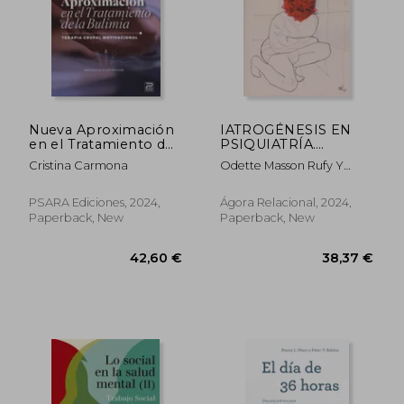
Nueva Aproximación
IATROGÉNESIS EN
en el Tratamiento de
PSIQUIATRÍA.
la Bulimia. Terapia
Cuidados que hacen
39,59 €
73,36
Cristina Carmona
Odette Masson Rufy Y
Grupal Motivacional
enfermar (in Spanish)
Teresa Suárez Rodríguez
(in Spanish)
PSARA Ediciones, 2024,
Ágora Relacional, 2024,
Paperback, New
Paperback, New