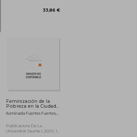
New
34,88 €
33,86 €
Feminización de la
Pobreza en la Ciudad
de Castelló de la Plana:
Iluminada Fuertes Fuertes;
6 (Univerciutat) (in
Mercedes Alcañiz Moscardó
Spanish)
Publicacions De La
Universitat Jaume I, 2020, 1
Edition, Libro, New