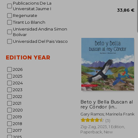
New
Publicacions De La
Universitat Jaume I
Regenurate
Tirant Lo Blanch
Universidad Andina Simon
Bolivar
Universidad Del Pais Vasco
EDITION YEAR
2026
2025
2024
33
2023
2022
Beto y Bella Buscan al
2021
rey Cóndor (in
2020
Spanish)
Gary Ramos; Marinela Frank
2019
(3)
2018
Zig-Zag, 2023, 1 Edition,
2017
Paperback, New
2015