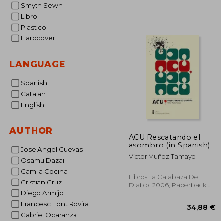
Smyth Sewn
Libro
Plastico
Hardcover
LANGUAGE
Spanish
Catalan
English
AUTHOR
ACU Rescatando el
asombro (in Spanish)
Jose Angel Cuevas
Víctor Muñoz Tamayo
Osamu Dazai
Camila Cocina
Libros La Calabaza Del
Cristian Cruz
Diablo, 2006, Paperback,
Diego Armijo
New
Francesc Font Rovira
Gabriel Ocaranza