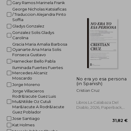
Gary Ramos Marinela Frank
George Nicholas Katsiaficas
/ Traduccion Alejandra Pinto
Soffia
Gladys Gonzalez
Gonzalez Solis Gladys
34
Carolina
Gracia Maria Amalia Barbosa
Oyanarte Ana Maria Solis
Fonseca Gustavo
Harnecker Bello Pabla
Iluminada Fuertes Fuertes
Mercedes Alcaniz
Moscardo
No era yo esa persona
(in Spanish)
Jorge Moreno
Cristian Cruz
Jorge Villacieros
Rodr&Iacute Guez Luis
Mu&Ntilde Oz Cutuli
Libros La Calabaza Del
Mar&Iacute A Rodr&Iacute
Diablo, 2026, Paperback,
Guez Poblador
New
Jose Santiago
Kat Holmes