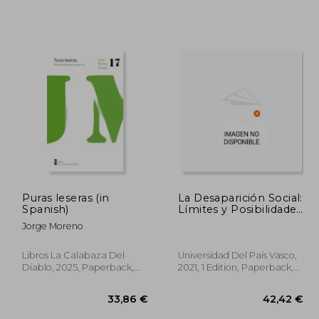
Puras leseras (in
La Desaparición Social:
Spanish)
Límites y Posibilidades
de una Herramienta
Jorge Moreno
Para Entender Vidas
que no Cuentan
(Zabalduz) (in Spanish)
Libros La Calabaza Del
Universidad Del País Vasco,
Diablo, 2025, Paperback,
2021, 1 Edition, Paperback,
New
New