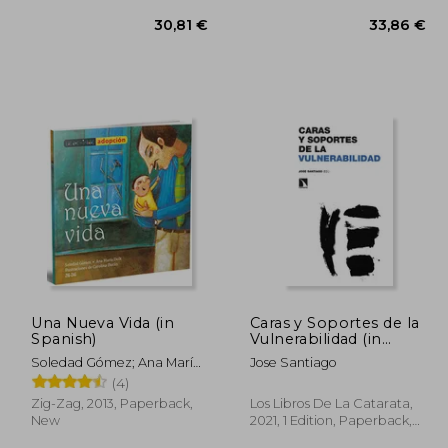
Una Nueva Vida (in
Caras y Soportes de la
,56 €
30,81 €
Spanish)
Vulnerabilidad (in
Spanish)
Soledad Gómez; Ana María
Jose Santiago
Deik
(4)
Zig-Zag, 2013, Paperback,
Los Libros De La Catarata,
New
2021, 1 Edition, Paperback,
New