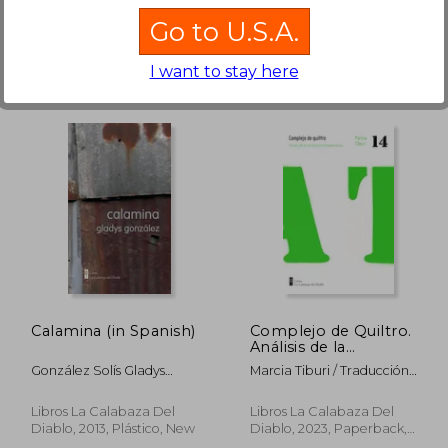
New
New
Go to U.S.A.
I want to stay here
,86 €
34,88 €
Calamina (in Spanish)
Complejo de Quiltro.
Análisis de la
humillación brasileña
González Solís Gladys
Marcia Tiburi / Traducción
(in Spanish)
Carolina
De Cinthya Lepin
Libros La Calabaza Del
Libros La Calabaza Del
Diablo, 2013, Plástico, New
Diablo, 2023, Paperback,
New