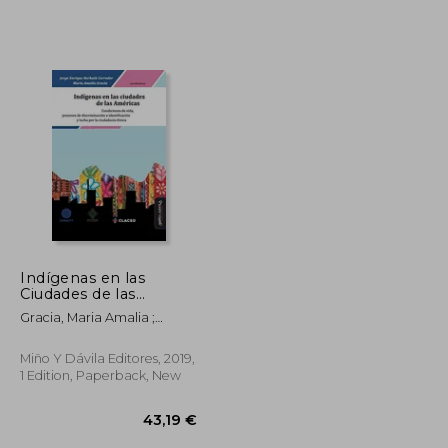
Indígenas en las
Ciudades de las
Américas * (in Spanish)
Gracia, Maria Amalia ;
Barbosa Oyanarte, Ana
Maria ; Solis Fonseca,
Miño Y Dávila Editores, 2019,
Gustavo
1 Edition, Paperback, New