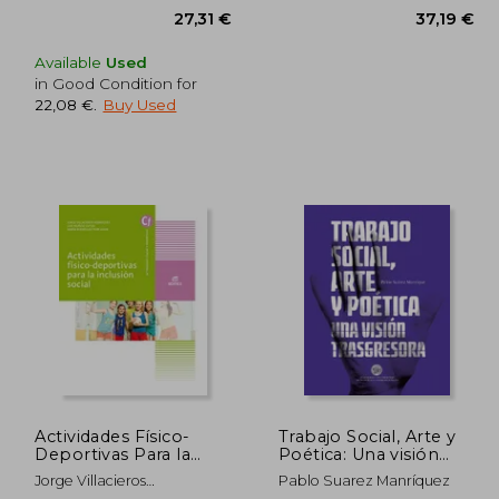
Available
Used
in Good Condition for
22,08 €
.
Buy Used
,84 €
27,31 €
Actividades Físico-
Trabajo Social, Arte y
Deportivas Para la
Poética: Una visión
Inclusión Social (Ciclos
trasgresora (in
Jorge Villacieros
Pablo Suarez Manríquez
Formativos) (in
Spanish)