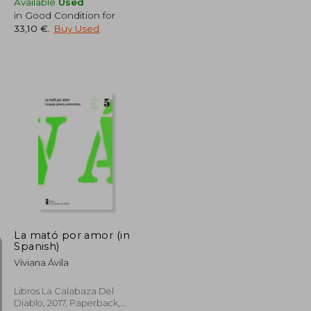
Available
Used
in Good Condition for
33,10 €
.
Buy Used
36,04 €
35,40 €
La mató por amor (in
Spanish)
Viviana Ávila
Libros La Calabaza Del
Diablo, 2017, Paperback,