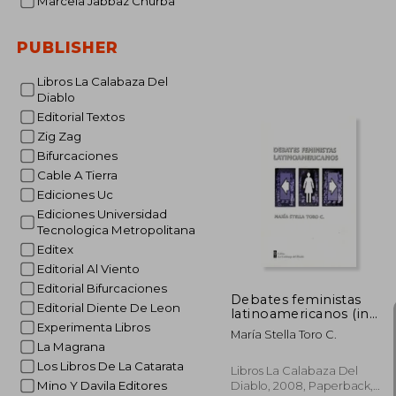
Marcela Jabbaz Churba
PUBLISHER
Libros La Calabaza Del
Diablo
Editorial Textos
Zig Zag
31
Bifurcaciones
Cable A Tierra
Ediciones Uc
Ediciones Universidad
Tecnologica Metropolitana
Editex
Editorial Al Viento
Editorial Bifurcaciones
Debates feministas
Editorial Diente De Leon
latinoamericanos (in
Spanish)
Experimenta Libros
María Stella Toro C.
La Magrana
Los Libros De La Catarata
Libros La Calabaza Del
Mino Y Davila Editores
Diablo, 2008, Paperback,