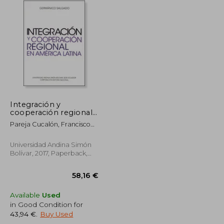
Integración y
cooperación regional
en América Latina (in
Pareja Cucalón, Francisco
Spanish)
(Coordinador)
Universidad Andina Simón
Bolívar, 2017, Paperback,
New
Available
Used
in Good Condition for
43,94 €
.
Buy Used
30,81 €
58,16 €