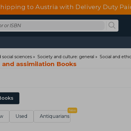
shipping to Austria with Delivery Duty Pai
 social sciences
Society and culture: general
Social and ethic
n and assimilation Books
 Books
New
w
Used
Antiquarians