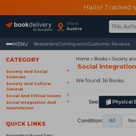
Hallo! Tracked 
Ship to
Austria
MENU
Bestsellers
Coming soon
Customer Reviews
Home
Books
Society and
CATEGORY
Social integratio
Society And Social
Sciences
We found 36 Books
Society And Culture:
General
Social And Ethical Issues
See:
Physical
Social Integration And
Assimilation
Condition:
All
Ne
QUICK LINKS
Bestselling Boxed Sets