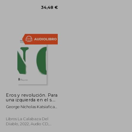
Eros y revolución. Para
33,86 €
34,48 €
una izquierda en el s.
XXI (in Spanish)
George Nicholas Katsiaficas
/ Traducción Alejandra Pinto
Soffia
Libros La Calabaza Del
Diablo, 2022, Audio CD,
New