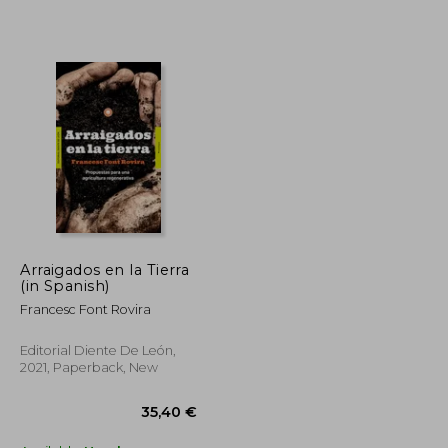
42,42 €
43,19 €
Arraigados en la Tierra
(in Spanish)
Francesc Font Rovira
Editorial Diente De León,
2021, Paperback, New