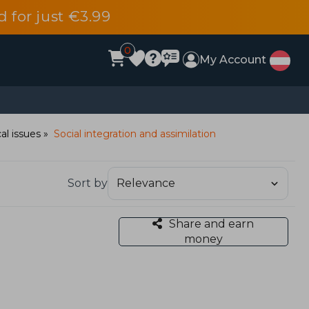
d for just €3.99
0
My Account
al issues
Social integration and assimilation
Sort by
Share and earn
money