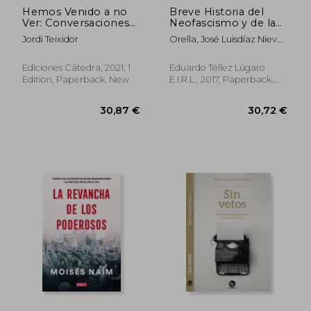
Hemos Venido a no
Breve Historia del
Ver: Conversaciones
Neofascismo y de la
con Agar Contiñas (in
Derecha Radical (in
Jordi Teixidor
Orella, José Luisdíaz Nieva,
Spanish)
Spanish)
José
Ediciones Cátedra, 2021, 1
Eduardo Téllez Lúgaro
Edition, Paperback, New
E.I.R.L., 2017, Paperback,
New