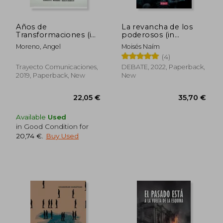
Años de
La revancha de los
Transformaciones (in
poderosos (in
Spanish)
Spanish)
Moreno, Angel
Moisés Naím
(4)
Trayecto Comunicaciones,
DEBATE, 2022, Paperback,
2019, Paperback, New
New
Available
Used
in Good Condition for
20,74 €
.
Buy Used
39,43 €
32,65