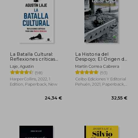
27,32 €
29,05
La Batalla Cultural:
La Historia del
Reflexiones críticas
Despojo; El Origen de
para una nueva
la Propiedad
Laje, Agustin
Martín Correa Cabrera
derecha (in Spanish)
Particular en el
(98)
(93)
Territorio Mapuche
(in Spanish)
HarperCollins, 2022, 1
Ceibo Ediciones Y Editorial
Edition, Paperback, New
Pehuén, 2021, Paperback,
New