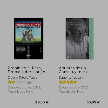
Prohibido el Paso,
Apuntes de un
Propiedad Militar (in
Constituyente (in
Spanish)
Spanish)
Dauno Tótoro Taulis
Squella, Agustin
(5)
(4)
Ceibo Ediciones, 2022,
Ediciones Udp, 2022,
Paperback, New
Paperback, New
35,19 €
37,73