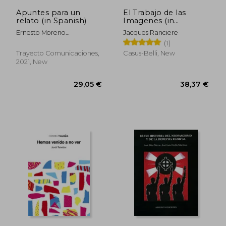
Apuntes para un
El Trabajo de las
relato (in Spanish)
Imagenes (in
Spanish)
Ernesto Moreno
Jacques Ranciere
Beauchemin
(1)
Trayecto Comunicaciones,
Casus-Belli, New
2021, New
28,97 €
37,28