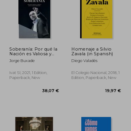
24,34 €
32,55
Soberanía: Por qué la
Homenaje a Silvio
Nación es Valiosa y
Zavala (in Spanish)
Merece la Pena
Jorge Buxade
Diego Valadés
Defenderla (in
Spanish)
Ivat Sl, 2021, 1 Edition,
El Colegio Nacional, 2018, 1
Paperback, New
Edition, Paperback, New