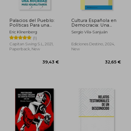
Palacios del Pueblo:
Cultura Española en
Políticas Para una
Democracia: Una
Sociedad más
Crónica Breve de 50
Eric Klinenberg
Sergio Vila-Sanjuán
37,80 €
21,50
Igualitaria (Ensayo) (in
Años (1975-2024) (in
(1)
Spanish)
Spanish)
Capitan Swing S.L, 2021,
Ediciones Destino, 2024,
Paperback, New
New