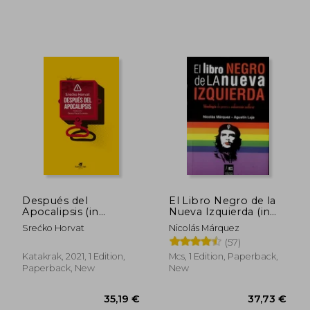
Después del
El Libro Negro de la
21,20 €
29,34
Apocalipsis (in
Nueva Izquierda (in
Spanish)
Spanish)
Srećko Horvat
Nicolás Márquez
(57)
Katakrak, 2021, 1 Edition,
Mcs, 1 Edition, Paperback,
Paperback, New
New