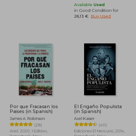
Available
Used
in Good Condition for
26,13 €
.
Buy Used
Por que Fracasan los
El Engaño Populista
Paises (in Spanish)
(in Spanish)
James A. Robinson
Axel Kaiser
(28)
(40)
Ariel, 2020, 1 Edition,
Ediciones El Mercurio, 2014,