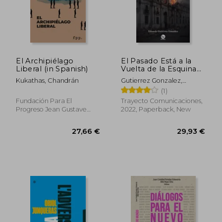
El Archipiélago
El Pasado Está a la
Liberal (in Spanish)
Vuelta de la Esquina
(in Spanish)
Kukathas, Chandrán
Gutierrez Gonzalez,
Eduardo
(1)
Fundación Para El
Trayecto Comunicaciones,
Progreso Jean Gustave
2022, Paperback, New
Courcelle-Seneuil,
Paperback, New
29,93 €
35,12