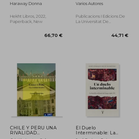
Naturaleza en la
Reflexiones y
Haraway Donna
Varios Autores
Ciencia Moderna (in
Experiencias
Spanish)
(Economia i
Empresa) (in Spanish)
Hekht Libros, 2022,
Publicacions I Edicions De
Paperback, New
La Universitat De
Barcelona, 2021, 1 Edition,
Paperback, New
45,56 €
31,67
CHILE Y PERU UNA
El Duelo
RIVALIDAD
Interminable: La
DURADERA -
Batalla Cultural del