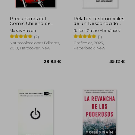
Precursores del
Relatos Testimoniales
Cómic Chileno de
de un Desconocido
Ciencia Ficción (in
(in Spanish)
Moises Hasson
Rafael Castro Hernández
Spanish)
(2)
(1)
Nautacolecciones Editores,
Graficolor, 2023,
2019, Hardcover, New
Paperback, New
27,23 €
41,89