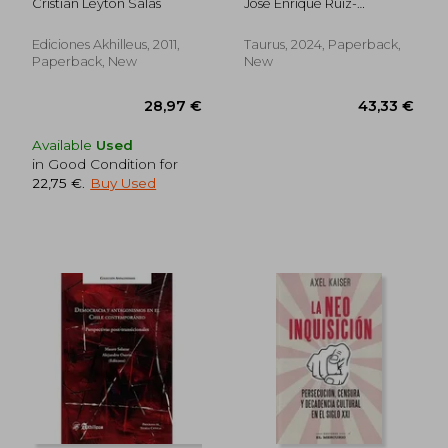
Cristián Leyton Salas
José Enrique Ruiz-
CRISTIAN LEYTON
Largo Siglo xx (1871-
Domènec
SALAS - Libro Físico
2021) (in Spanish)
(in Spanish)
Ediciones Akhilleus, 2011,
Taurus, 2024, Paperback,
Paperback, New
New
Available
Used
in Good Condition for
22,75 €
.
Buy Used
66,70 €
44,71