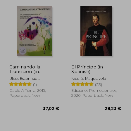
28,97 €
30,79
Caminando la
El Príncipe (in
Transicion (in
Spanish)
Spanish)
Ulises Escorihuela
Nicolás Maquiavelo
(1)
(23)
Cable A Tierra, 2015,
Ediciones Promocionales,
Paperback, New
2020, Paperback, New