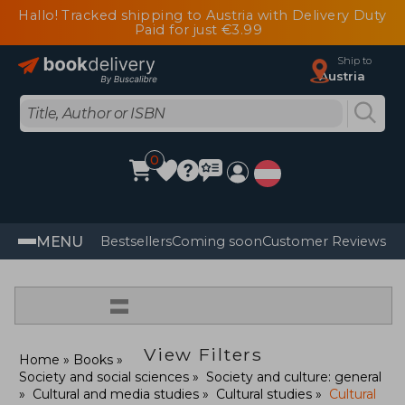
Hallo! Tracked shipping to Austria with Delivery Duty
Paid for just €3.99
Ship to
Austria
0
MENU
Bestsellers
Coming soon
Customer Reviews
=
View Filters
Home
Books
Society and social sciences
Society and culture: general
Cultural and media studies
Cultural studies
Cultural