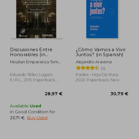
38,07 €
19,97
Discusiones Entre
¿Cómo Vamos a Vivir
Honorables (in
Juntos? (in Spanish)
Spanish)
Moulian Emparanza Tomás
Alejandro Aravena
Segundotorres Dujisin
(5)
Isabel
Eduardo Téllez Lúgaro
Paidos - Hoja De Ruta,
E.I.R.L., 2011, Paperback,
2022, Paperback, New
New
Available
Used
in Good Condition for
23,71 €
.
Buy Used