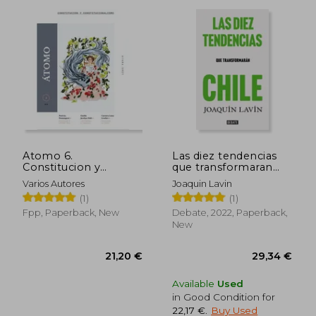
Atomo 6.
Las diez tendencias
Constitucion y
que transformaran
Constitucionalismo
Chile (in Spanish)
37,02 €
28,23
Varios Autores
Joaquin Lavin
(in Spanish)
(1)
(1)
Fpp, Paperback, New
Debate, 2022, Paperback,
New
Available
Used
in Good Condition for
22,17 €
.
Buy Used