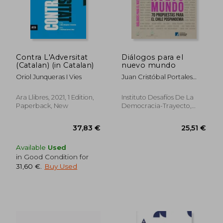
Contra L'Adversitat
Diálogos para el
(Catalan) (in Catalan)
nuevo mundo
Oriol Junqueras I Vies
Juan Cristóbal Portales
Echeverría, Aldo Rojas Silva
Ara Llibres, 2021, 1 Edition,
Instituto Desafíos De La
Paperback, New
Democracia-Trayecto,
2021, Paperback,
Used
Available
Used
in Good Condition for
31,60 €
.
Buy Used
22,05 €
35,70