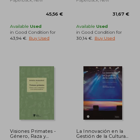
Paperback, New
Paperback, New
29,50 €
33,95
Available
Used
Available
Used
in Good Condition for
in Good Condition for
43,94 €
.
Buy Used
30,14 €
.
Buy Used
Visiones Primates -
La Innovación en la
Género, Raza y
Gestión de la Cultura: