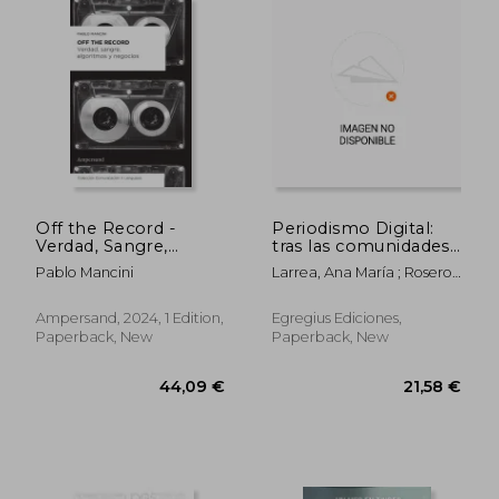
39,76 €
68,74
Off the Record -
Periodismo Digital:
Verdad, Sangre,
tras las comunidades
Algoritmos y
sostenibles en el
Pablo Mancini
Larrea, Ana María ; Rosero
Negocios (in Spanish)
ciberespacio (in
Vaca, Fabricio ; Jaramillo
Spanish)
Mediavilla, Lorena Guisela
Ampersand, 2024, 1 Edition,
Egregius Ediciones,
Paperback, New
Paperback, New