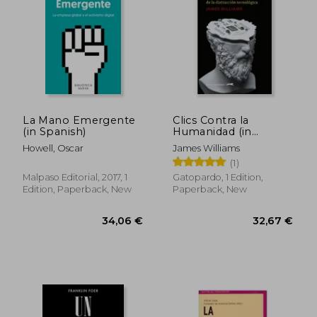
La Mano Emergente
Clics Contra la
(in Spanish)
Humanidad (in
Spanish)
Howell, Oscar
James Williams
42,42 €
37,43
(1)
Malpaso Editorial, 2017, 1
Gatopardo, 1 Edition,
Edition, Paperback, New
Paperback, New