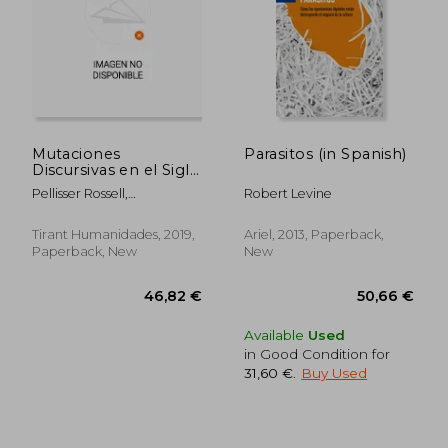
Mutaciones
Parasitos (in Spanish)
Discursivas en el Siglo
Xxi: La Política en los
Pellisser Rossell,
Robert Levine
Medios y las Redes (in
Nel·Lo,Oleaque Moreno,
Spanish)
Joan M.
Tirant Humanidades, 2019,
Ariel, 2013, Paperback,
Paperback, New
New
34,06 €
32,67
Available
Used
in Good Condition for
31,60 €
.
Buy Used