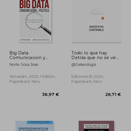
25,56 €
48,06
Big Data
Todo lo que hay
Comunicacion y
Detrás que no se ve:
Politica (in Spanish)
Un Ensayo Casi Serio
Norte Sosa Jose
@Salseologia
de lo que Ocultan las
Redes Sociales (in
Spanish)
Tetraedro, 2020, 1 Edition,
Ediciones B, 2024,
Paperback, New
Paperback, New