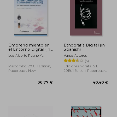
Emprendimiento en
Etnografía Digital (in
el Entorno Digital (in
Spanish)
Spanish)
36,97 €
26,71
Luis Alberto Ruano Y
Varios Autores
Rogelio Velasco
(5)
Marcombo, 2018, 1 Edition,
Ediciones Morata, S.L.,
Paperback, New
2019, 1 Edition, Paperback,
New