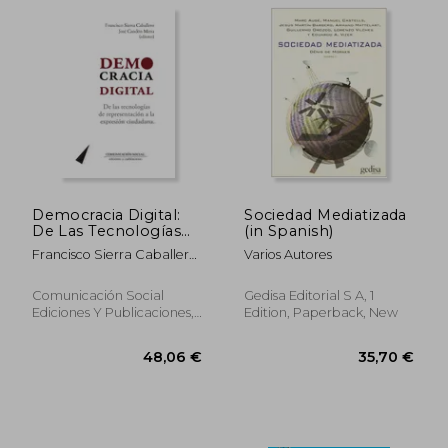
Democracia Digital:
Sociedad Mediatizada
De Las Tecnologías
(in Spanish)
De Representación A
Francisco Sierra Caballero;
Varios Autores
La Expresión
José Candón Mena
Ciudadana
(comunicación
Comunicación Social
Gedisa Editorial S A, 1
Crítica) (spanish
Ediciones Y Publicaciones,
Edition, Paperback, New
Edition) (in Spanish)
2020, Paperback, New
46,82 €
50,66