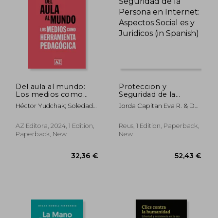
43,87 €
51,90
Del aula al mundo:
Proteccion y
Los medios como
Seguridad de la
herramienta
Persona en Internet:
Héctor Yudchak; Soledad
Jorda Capitan Eva R. & De
pedagógica (in
Aspectos Social es y
Arréguez Manozzo
Priego Fernandez Veronica
Spanish)
Juridicos (in Spanish)
AZ Editora, 2024, 1 Edition,
Reus, 1 Edition, Paperback,
Paperback, New
New