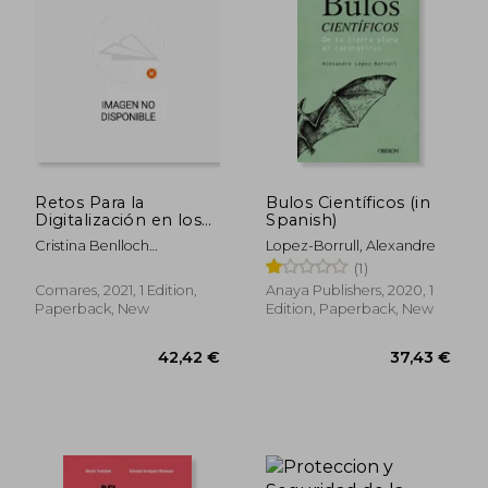
24,87 €
23,48
Retos Para la
Bulos Científicos (in
Digitalización en los
Spanish)
Entornos Rurales (in
Cristina Benlloch
Lopez-Borrull, Alexandre
Spanish)
Domenech
(1)
Comares, 2021, 1 Edition,
Anaya Publishers, 2020, 1
Paperback, New
Edition, Paperback, New