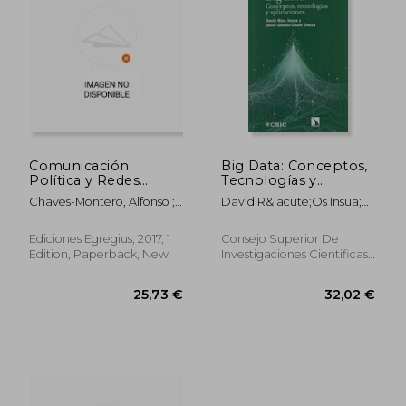
37,70 €
49,29
Comunicación
Big Data: Conceptos,
Política y Redes
Tecnologías y
Sociales
Aplicaciones: 108 (¿
Chaves-Montero, Alfonso ;
David R&Iacute;Os Insua;
(Comunicación y
Qué Sabemos De? )
Gadea Aiello, Walter
David G&Oacute;Mez-
Pensamiento) (in
(in Spanish)
Federico ; Hernández-
Ullate Oteiza
Spanish)
Ediciones Egregius, 2017, 1
Consejo Superior De
Santaolalla, Víctor
Edition, Paperback, New
Investigaciones Cientificas,
2019, 1 Edition, Paperback,
New