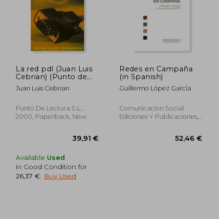
La red pdl (Juan Luis
Redes en Campaña
Cebrian) (Punto de
(in Spanish)
Lectura) (in Spanish)
Juan Luis Cebrian
Guillermo López García
Punto De Lectura S.L.,
Comunicacion Social
2000, Paperback, New
Ediciones Y Publicaciones,
Paperback, New
Available
Used
in Good Condition for
26,37 €
.
Buy Used
59,93 €
36,70