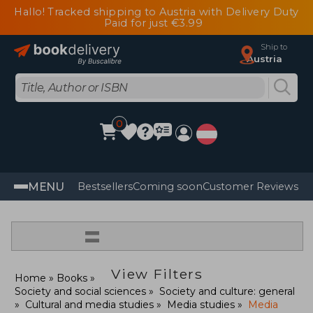
Hallo! Tracked shipping to Austria with Delivery Duty
Paid for just €3.99
Ship to
Austria
0
MENU
Bestsellers
Coming soon
Customer Reviews
=
View Filters
Home
Books
Society and social sciences
Society and culture: general
Cultural and media studies
Media studies
Media