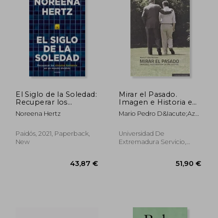
35,43 €
72,77
El Siglo de la Soledad:
Mirar el Pasado.
Recuperar los
Imagen e Historia en
Vínculos Humanos en
la era Digital. (in
Noreena Hertz
Mario Pedro D&Iacute;Az
un Mundo Dividido
Spanish)
Barrado
(Contextos) (in
Spanish)
Paidós, 2021, Paperback,
Universidad De
New
Extremadura Servicio,
Paperback, New