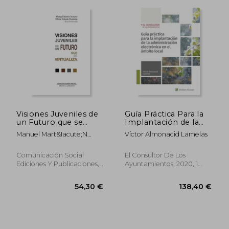
Visiones Juveniles de
Guía Práctica Para la
un Futuro que se
Implantación de la
Virtualiza (in Spanish)
Administración
Manuel Mart&Iacute;N
Víctor Almonacid Lamelas
Electrónica en el
Serrano; Olivia Velarde
Ámbito Local (in
Hermida
Spanish)
Comunicación Social
El Consultor De Los
Ediciones Y Publicaciones,
Ayuntamientos, 2020, 1
44,86 €
30,46
2021, 1 Edition, Paperback,
Edition, Paperback, New
New