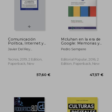
Comunicación
Mcluhan en la era de
Política, Internet y
Google: Memorias y
Campañas
Profecías de la Aldea
Javier Del Rey
Pedro Sempere
Electorales: De la
Global (Mediapolis)
Morat&Oacute;
Teledemocracia a la
(in Spanish)
Ciberdemocr@Cia
Tecnos, 2019, 2 Edition,
Editorial Popular, 2016, 2
(Derecho - Biblioteca
Paperback, New
Edition, Paperback, New
Universitaria de
Editorial Tecnos) (in
35,71 €
28,80
Spanish)