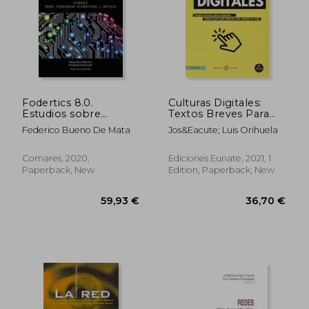
Fodertics 8.0.
Culturas Digitales:
Estudios sobre
Textos Breves Para
tecnologías
Entender Cómo y
Federico Bueno De Mata
Jos&Eacute; Luis Orihuela
disruptivas y justicia
por qué Internet nos
(in Spanish)
Cambió la Vida (in
Spanish)
Comares, 2020,
Ediciones Eunate, 2021, 1
Paperback, New
Edition, Paperback, New
57,60 €
47,57