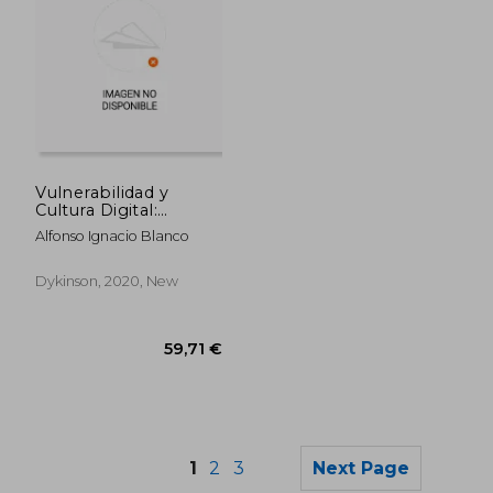
Vulnerabilidad y
38,26 €
42,60
Cultura Digital:
Riesgos y
Alfonso Ignacio Blanco
Oportunidades de la
Sociedad
Hiperconectada (in
Dykinson, 2020, New
Spanish)
1
2
3
Next Page