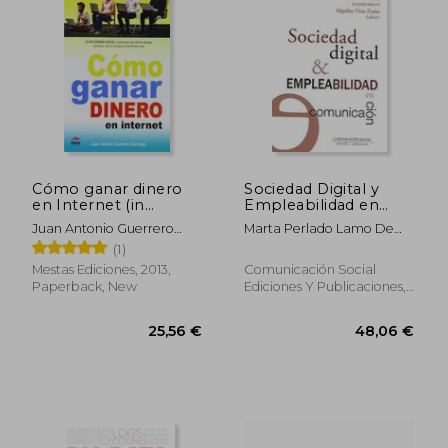
35,12 €
38,07
Cómo ganar dinero
Sociedad Digital y
en Internet (in
Empleabilidad en
Spanish)
Comunicación: 81
Juan Antonio Guerrero
Marta Perlado Lamo De
(Periodística) (in
Cañongo
Espinosa; Nicol&Aacute;S
(1)
Spanish)
Grijalba De La Calle;
Mestas Ediciones, 2013,
Comunicación Social
Hip&Oacute;Lito Vivar
Paperback, New
Ediciones Y Publicaciones,
Zurita
2020, 1 Edition, Paperback,
New