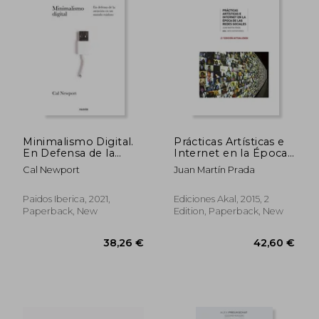
54,30 €
138,40
Minimalismo Digital.
Prácticas Artísticas e
En Defensa de la
Internet en la Época
Atencion en un
de la Redes Sociales
Cal Newport
Juan Martín Prada
Mundo Ruidos o (in
(in Spanish)
Spanish)
Paidos Iberica, 2021,
Ediciones Akal, 2015, 2
Paperback, New
Edition, Paperback, New