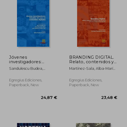
Jóvenes
BRANDING DIGITAL.
investigadores:
Relato, contenidos y
Estudios de caso en
comunicación de
Sandulescu Budea,
Martínez-Sala, Alba-María ;
contenidos digitales
marca a través de
Alexandra María ; Cid Cid,
Cano Tenorio, Rafael ;
(in Spanish)
dispositivos móviles
Ana Isabel ; Leguey Galán,
Mayorga Escalada,
(in Spanish)
Egregius Ediciones,
Egregius Ediciones,
Santiago
Santiago
Paperback, New
Paperback, New