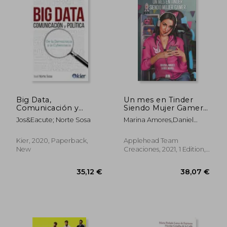
44,09 €
21,58
Big Data,
Un mes en Tinder
Comunicación y
Siendo Mujer Gamer
Política: De la
(in Spanish)
Jos&Eacute; Norte Sosa
Marina Amores,Daniel
Democracia a la
Muriel
Cybercracia (in
Spanish)
Kier, 2020, Paperback,
Applehead Team
New
Creaciones, 2021, 1 Edition,
Paperback, New