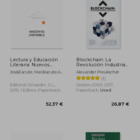
48,06 €
35,70
Lectura y Educación
Blockchain: La
Literaria: Nuevos
Revolución Industrial
Modos de Leer en la
de Internet (in
Jos&Eacute; Mar&Iacute;A
Alexander Preukschat
era Digital
Spanish)
De Amo S&Aacute;Nchez-
(1)
(Universidad) (in
Fort&Uacute;N; Pilar
Spanish)
Editorial Octaedro, S.L.,
Gestión 2000, 2017,
N&Uacute;&Ntilde;Ez
2019, 1 Edition, Paperback,
Paperback,
Used
Delgado; Anastasio
New
Garc&Iacute;A Roca;
Mar&Iacute;A Santamarina
Sancho