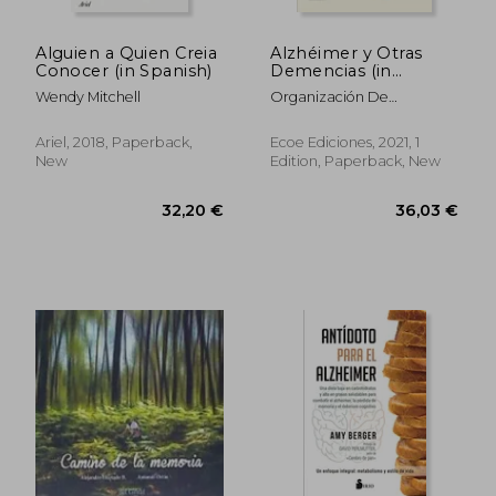
Alguien a Quien Creia
Alzhéimer y Otras
Conocer (in Spanish)
Demencias (in
Spanish)
Wendy Mitchell
Organización De
Consumidores Y Usuarios
OCU; Varios Autores
Ariel, 2018, Paperback,
Ecoe Ediciones, 2021, 1
New
Edition, Paperback, New
34,28 €
35,61