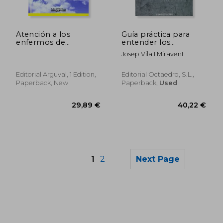
35,77 €
45,47
Atención a los
Guía práctica para
enfermos de
entender los
Alzheimer
comportamientos de
Josep Vila I Miravent
enfermos de
Alzheimer
(Horizontes-Salud)
Editorial Arguval, 1 Edition,
Editorial Octaedro, S.L.,
Paperback, New
Paperback,
Used
1
2
Next Page