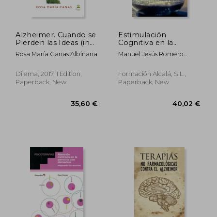
60,43 €
31,50
Alzheimer. Cuando se
Estimulación
Pierden las Ideas (in
Cognitiva en la
Spanish)
Enfermedad de
Rosa María Canas Albiñana
Manuel Jesús Romero
Alzheimer (in
Bravo
Spanish)
Dilema, 2017, 1 Edition,
Formación Alcalá, S.L.,
Paperback, New
Paperback, New