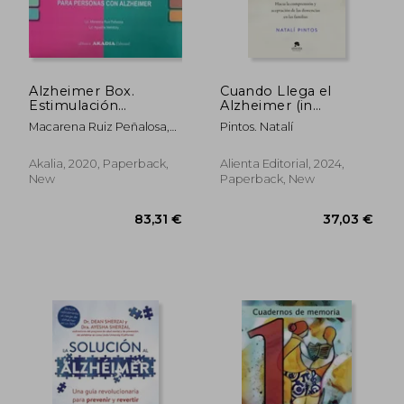
Alzheimer Box.
Cuando Llega el
Estimulación
Alzheimer (in
Cognitiva Para
Spanish)
Macarena Ruiz Peñalosa,
Pintos. Natalí
Personas con
Agustina Melnitzky
Alzheimer (in
Spanish)
Akalia, 2020, Paperback,
Alienta Editorial, 2024,
New
Paperback, New
43,84 €
33,24