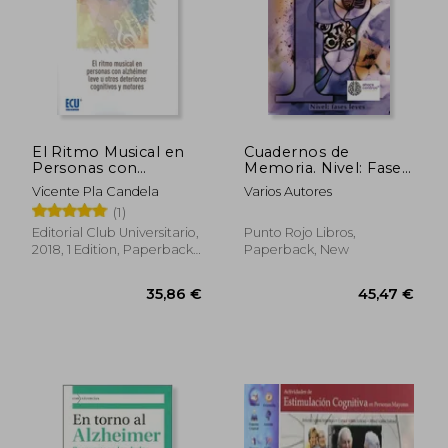
33,86 €
40,08
El Ritmo Musical en
Cuadernos de
Personas con
Memoria. Nivel: Fases
Alzheimer Leve u
Leves (in Spanish)
Vicente Pla Candela
Varios Autores
Otros Deterioros
(1)
Cognitivos Leves (in
Spanish)
Editorial Club Universitario,
Punto Rojo Libros,
2018, 1 Edition, Paperback,
Paperback, New
New