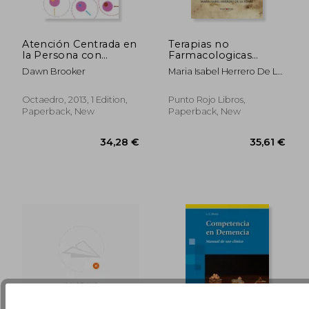
Atención Centrada en
Terapias no
la Persona con
Farmacologicas
Demencia: Mejorando
Contra el Alzheimer
44,61 €
45,47
Dawn Brooker
Maria Isabel Herrero De La
los Recursos: 1
(in Spanish)
Torre
(Psicoterapias) (in
Spanish)
Octaedro, 2013, 1 Edition,
Punto Rojo Libros,
Paperback, New
Paperback, New