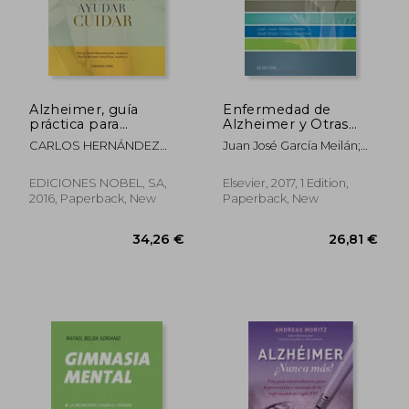
Alzheimer, guía
Enfermedad de
práctica para
Alzheimer y Otras
conocer, convivir y
Demencias
CARLOS HERNÁNDEZ
Juan José García Meilán;
afrontar la
Neurodegenerativas
LAHOZ
José María Criado
enfermedad (in
(in Spanish)
Gutiérrez
Spanish)
EDICIONES NOBEL, SA,
Elsevier, 2017, 1 Edition,
2016, Paperback, New
Paperback, New
39,65 €
30,86