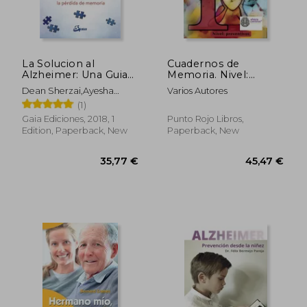
La Solucion al
Cuadernos de
Alzheimer: Una Guia
Memoria. Nivel:
Revolucionaria Para
Preventivos (in
Dean Sherzai,Ayesha
Varios Autores
Prevenir y Revertir la
Spanish)
Sherzai
(1)
Perdida de Memoria
(in Spanish)
Gaia Ediciones, 2018, 1
Punto Rojo Libros,
Edition, Paperback, New
Paperback, New
52,89 €
36,50