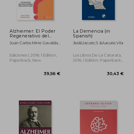
Alzheimer: El Poder
La Demencia (in
Regenerativo del
Spanish)
Cerebro Adulto (in
Juan Carlos Mirre Gavalda;
Jes&Uacute;S &Aacute;Vila
Spanish)
Paula Mirre Prieto
Ediciones I, 2018, 1 Edition,
Los Libros De La Catarata,
Paperback, New
2016, 1 Edition, Paperback,
New
38,56 €
30,65