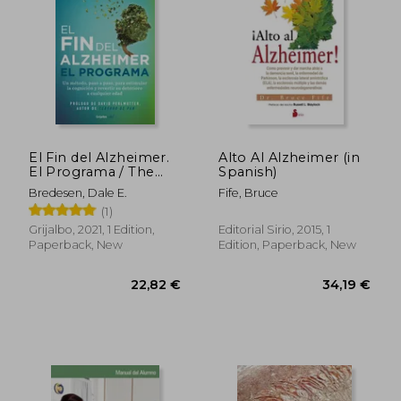
40,55 €
38,76
El Fin del Alzheimer.
Alto Al Alzheimer (in
El Programa / The
Spanish)
End of Alzheimer's
Bredesen, Dale E.
Fife, Bruce
Program: The First
(1)
Protocol to Enhance
Cognition and
Grijalbo, 2021, 1 Edition,
Editorial Sirio, 2015, 1
Reverse Decline at
Paperback, New
Edition, Paperback, New
Any Age (in Spanish)