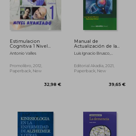
Estimulacion
Manual de
Cognitiva 1 Nivel
Actualización de la
Avanzado (in Spanish)
Enfermedad de
Antonio Valles
Luis Ignacio Brusco,
Alzheimer (in
Natividad Olivar
Spanish)
33,52 €
32,98
Promolibro, 2012,
Editorial Akadia, 2021,
Paperback, New
Paperback, New