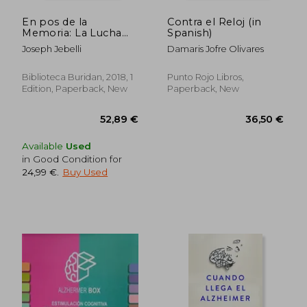
En pos de la
Contra el Reloj (in
Memoria: La Lucha
Spanish)
Contra el Alzheimer
Joseph Jebelli
Damaris Jofre Olivares
(in Spanish)
Biblioteca Buridan, 2018, 1
Punto Rojo Libros,
Edition, Paperback, New
Paperback, New
Available
Used
in Good Condition for
24,99 €
.
Buy Used
32,20 €
36,03