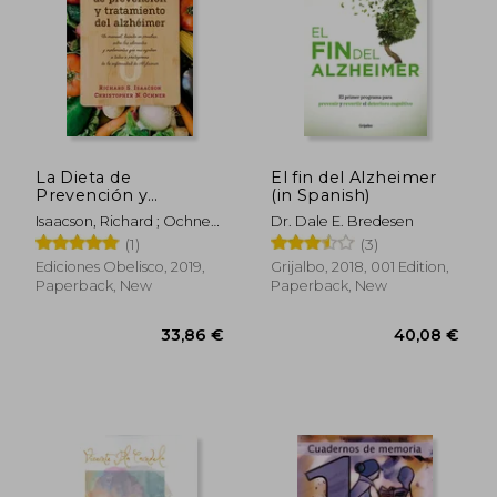
36,29 €
35,44
La Dieta de
El fin del Alzheimer
Prevención y
(in Spanish)
Tratamiento del
Isaacson, Richard ; Ochner,
Dr. Dale E. Bredesen
Alzhéimer (Salud y
Christopher
(1)
(3)
Vida Natural) (in
Spanish)
Ediciones Obelisco, 2019,
Grijalbo, 2018, 001 Edition,
Paperback, New
Paperback, New