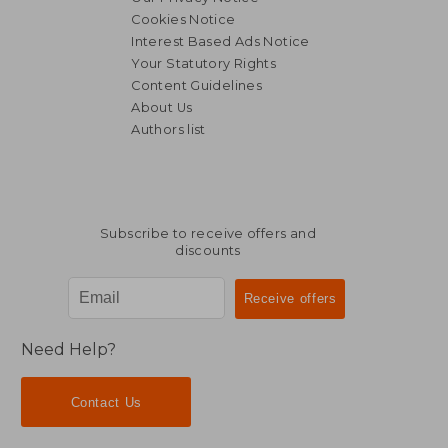
Cookies Notice
Interest Based Ads Notice
Your Statutory Rights
Content Guidelines
About Us
Authors list
32,98 €
34,01
Subscribe to receive offers and
discounts
Need Help?
Contact Us