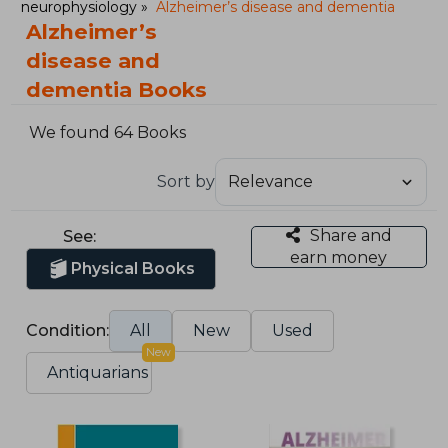
neurophysiology
Alzheimer’s disease and dementia
Alzheimer’s
disease and
dementia Books
We found 64 Books
Sort by
Share and
See:
earn money
Physical Books
Condition:
All
New
Used
New
Antiquarians