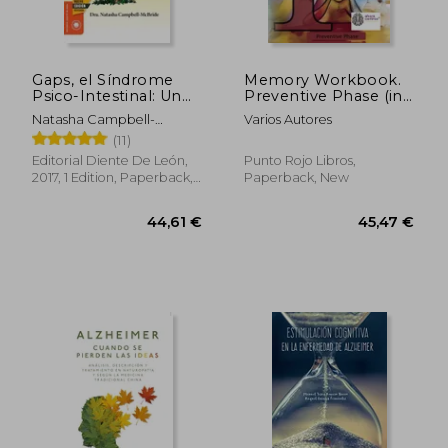
54,08 €
34,96
Gaps, el Síndrome
Memory Workbook.
Psico-Intestinal: Un
Preventive Phase (in
Tratamiento Natural
Spanish)
Natasha Campbell-
Varios Autores
Para el Autismo, la
McBride
(11)
Dispraxia, el Trastorno
por Déficit de
Editorial Diente De León,
Punto Rojo Libros,
Atención con o sin. Y
2017, 1 Edition, Paperback,
Paperback, New
la Esquizofrenia.
New
(Salud y Plantas) (in
Spanish)