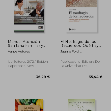
22,82 €
34,19
Manual Atención
El Naufragio de los
Sanitaria Familiar y
Recuerdos: Qué hay
Social en Situaciones
Detrás de
Varios Autores
Jaume Folch
de Riesgo: La
Enfermedades Como
L&Oacute;Pez
Enfermedad de
el Alzhéimer?
Alzheimer (in
(Catàlisi) (in Spanish)
Icb Editores, 2012, 1 Edition,
Publicacions I Edicions De
Spanish)
Paperback, New
La Universitat De
Barcelona, 2021, 1 Edition,
Paperback, New