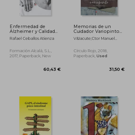
Enfermedad de
Memorias de un
Alzheimer y Calidad
Cuidador Variopinto
de Vida 5ªEd (in
(in Spanish)
Rafael Ceballos Atienza
V&Iacute;Ctor Manuel
Spanish)
Sanz
Formación Alcalá, S.L.,
Círculo Rojo, 2018,
2017, Paperback, New
Paperback,
Used