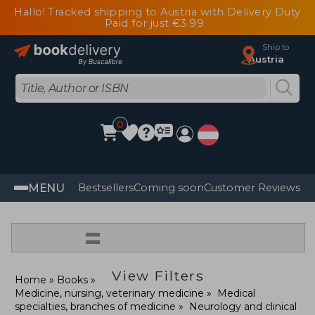
Hallo! Tracked shipping to Austria with Delivery Duty
Paid for just €3.99
Ship to
Austria
0
MENU
Bestsellers
Coming soon
Customer Reviews
=
View Filters
Home
Books
Medicine, nursing, veterinary medicine
Medical
specialties, branches of medicine
Neurology and clinical