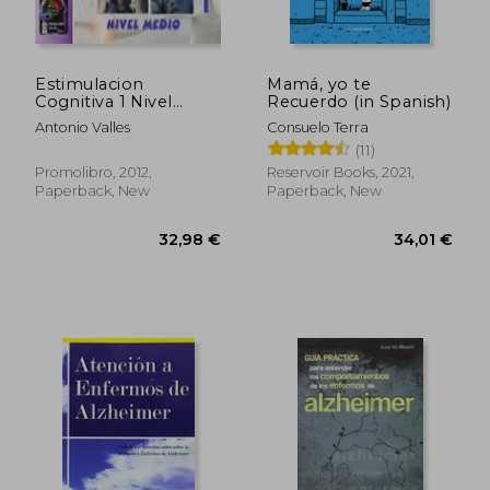
83,31 €
37,03
Estimulacion
Mamá, yo te
Cognitiva 1 Nivel
Recuerdo (in Spanish)
Medio (in Spanish)
Antonio Valles
Consuelo Terra
(11)
Promolibro, 2012,
Reservoir Books, 2021,
Paperback, New
Paperback, New