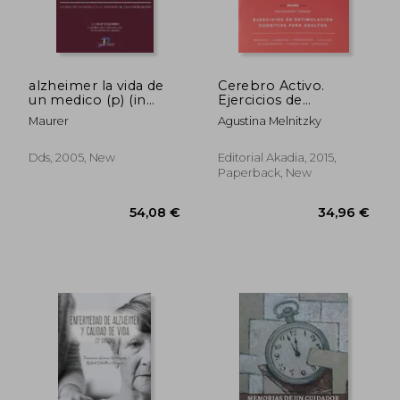
alzheimer la vida de
Cerebro Activo.
un medico (p) (in
Ejercicios de
Spanish)
estimulación
Maurer
Agustina Melnitzky
cognitiva para
adultos. Temporada
otoño (in Spanish)
Dds, 2005, New
Editorial Akadia, 2015,
Paperback, New
39,56 €
30,43