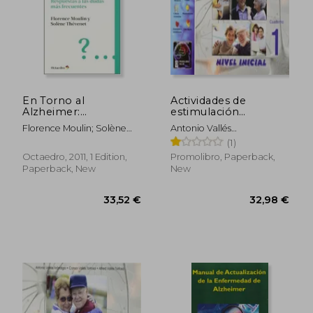
En Torno al
Actividades de
Alzheimer:
estimulación
Respuestas a las
cognitiva en
35,86 €
45,47
Florence Moulin; Solène
Antonio Vallés
Dudas más
personas mayores 1
Thévenet
Arándiga,Consol Vallés
(1)
Frecuentes (Con
(in Spanish)
Tortosa,Alfred Vallés
Vivencias) (in Spanish)
Octaedro, 2011, 1 Edition,
Promolibro, Paperback,
Tortosa
Paperback, New
New