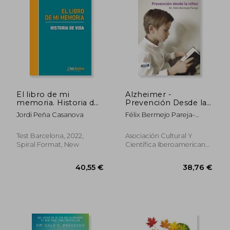
El libro de mi
Alzheimer -
memoria. Historia de
Prevención Desde la
vida (in Spanish)
Niñez (in Spanish)
Jordi Peña Casanova
Félix Bermejo Pareja-
Gijon
Test Barcelona, 2022,
Asociación Cultural Y
Spiral Format, New
Científica Iberoamericana,
2017, 1 Edition, Paperback,
New