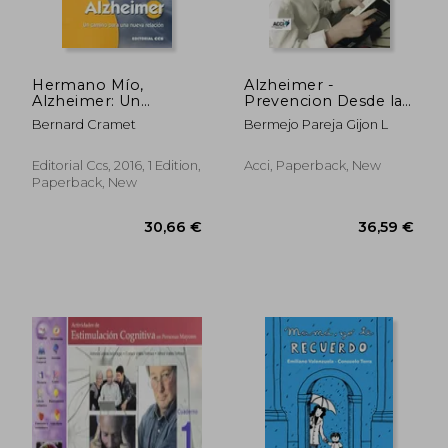
Hermano Mío,
Alzheimer -
Alzheimer: Un
Prevencion Desde la
Camino Para una
Niñez (in Spanish)
Bernard Cramet
Bermejo Pareja Gijon L
Nueva Relación
(Mayores) (in Spanish)
Editorial Ccs, 2016, 1 Edition,
Acci, Paperback, New
Paperback, New