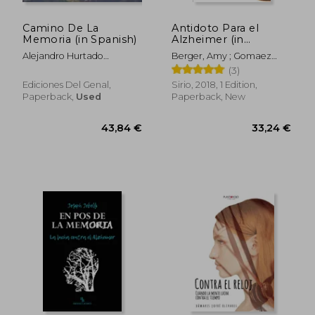
Camino De La
Antidoto Para el
Memoria (in Spanish)
Alzheimer (in
Spanish)
Alejandro Hurtado
Berger, Amy ; Gomaez
B.,Antonio Ortín
Molero, Antonio Luis
(3)
Ediciones Del Genal,
Sirio, 2018, 1 Edition,
Paperback,
Used
Paperback, New
31,61 €
51,39