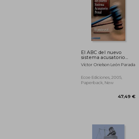
99
El ABC del nuevo
sistema acusatorio
penal: el juicio oral (in
Víctor Orielson León Parada
Spanish)
Ecoe Ediciones, 2005,
Paperback, New