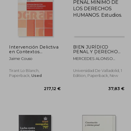
Intervención Delictiva
BIEN JURÍDICO
en Contextos
PENAL Y DERECHO
Organizados
PENAL MÍNIMO DE
,49 €
63,17 €
Jaime Couso
MERCEDES ALONSO
LOS DERECHOS
ALAMO
HUMANOS. Estudios.
Tirant Lo Blanch,
Universidad De Valladolid, 1
Paperback,
Used
Edition, Paperback, New