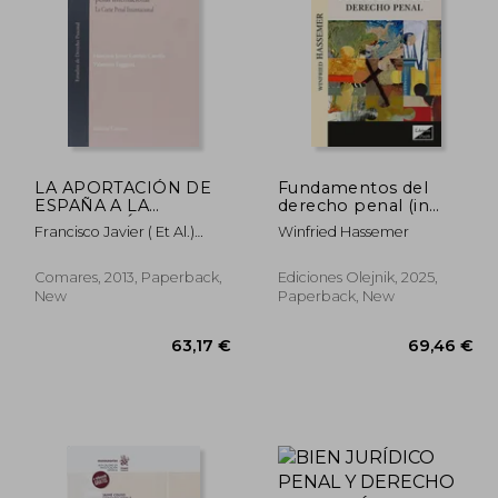
,33 €
92,22 €
LA APORTACIÓN DE
Fundamentos del
ESPAÑA A LA
derecho penal (in
INSTITUCIÓN DE UNA
Spanish)
Francisco Javier ( Et Al.)
Winfried Hassemer
JURISDICCIÓN PENAL
Garrido Carrillo
INTERNACIONAL. (in
Spanish)
Comares, 2013, Paperback,
Ediciones Olejnik, 2025,
New
Paperback, New