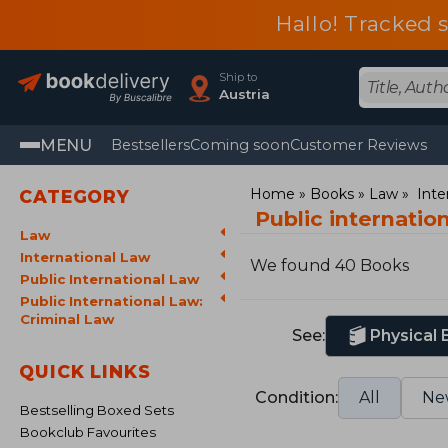
Hallo! Tracked 
Ship to
Austria
MENU
Bestsellers
Coming soon
Customer Reviews
Home
Books
Law
Inte
CATEGORY
Public internatio
Law
International Law
We found 40 Books
Public International Law
Public International Law:
Criminal Law
See:
Physical
QUICK LINKS
Condition:
All
Ne
Bestselling Boxed Sets
Bookclub Favourites