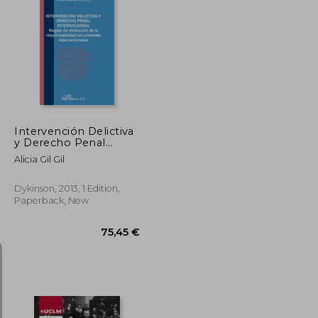
96,74 €
53,57 €
Intervención Delictiva
y Derecho Penal
Internacional: Reglas
Alicia Gil Gil
de Atribución de la
Responsabilidad en
Crímenes
Dykinson, 2013, 1 Edition,
Internacionales (in
Paperback, New
Spanish)