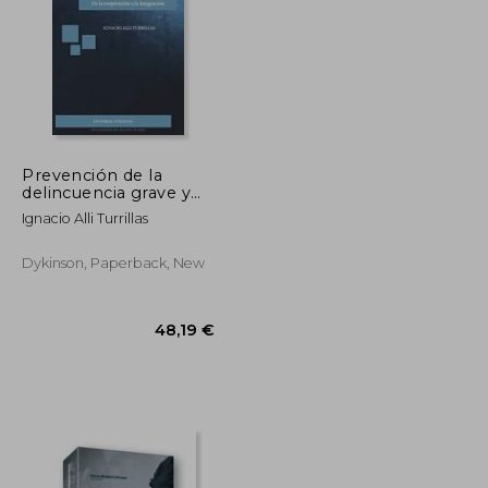
Prevención de la
delincuencia grave y
organizada en la
69,46 €
79,12 €
Ignacio Alli Turrillas
Unión Europea. De la
cooperación a la
integración
Dykinson, Paperback, New