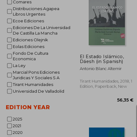
Comares
Distribuciones Agapea
Libros Urgentes
Ecoe Ediciones
198
Ediciones De La Universidad
De Castilla La Mancha
Ediciones Olejnik
Eolas Ediciones
Fondo De Cultura
El Estado Islámico,
Economica
Dáesh (in Spanish)
La Ley
Antonio Blanc Altemir
Marcial Pons Ediciones
Juridicas Y Sociales S A
Tirant Humanidades, 2018, 1
Tirant Humanidades
Edition, Paperback, New
Universidad De Valladolid
EDITION YEAR
2025
2021
2020