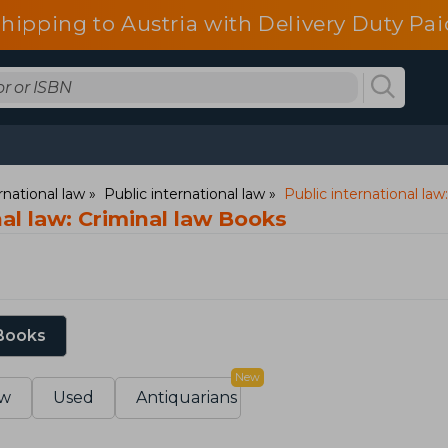
shipping to Austria with Delivery Duty Pai
rnational law
Public international law
Public international law
nal law: Criminal law Books
 Books
New
w
Used
Antiquarians