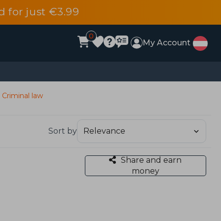
d for just €3.99
0
My Account
: Criminal law
Sort by
Share and earn
money