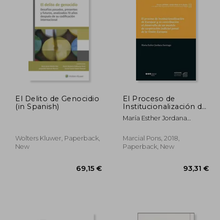
El Delito de Genocidio
El Proceso de
(in Spanish)
Institucionalización de
Eurojust y su
María Esther Jordana
Contribución al
Santiago
Desarrollo de un
Modelo de
Wolters Kluwer, Paperback,
Marcial Pons, 2018,
Cooperación Judicial
New
Paperback, New
Penal de la Unión
Europea (in Spanish)