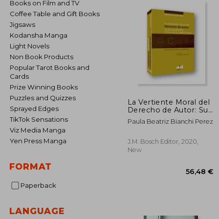
Books on Film and TV
Coffee Table and Gift Books
Jigsaws
Kodansha Manga
Light Novels
Non Book Products
Popular Tarot Books and
Cards
Prize Winning Books
Puzzles and Quizzes
La Vertiente Moral del
Sprayed Edges
Derecho de Autor: Su
Incongruente Tutela e
TikTok Sensations
Paula Beatriz Bianchi Perez
n el Ambito Penal. Un
Viz Media Manga
Estudio de Derecho
Comparado (in
Yen Press Manga
J.M. Bosch Editor, 2020,
Spanish)
New
FORMAT
Paperback
LANGUAGE
56