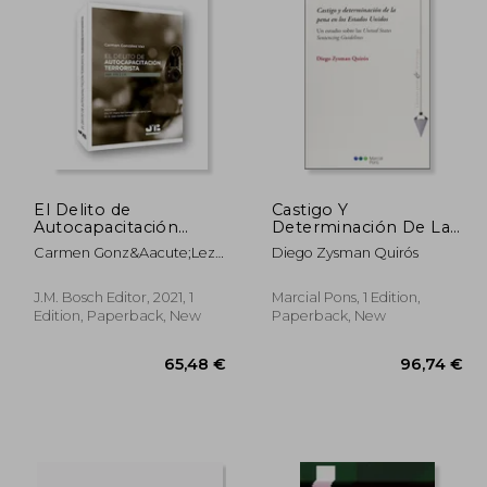
,11 €
69,15 €
El Delito de
Castigo Y
Autocapacitación
Determinación De La
Terrorista (Art. 575. 2
Pena En Los Estados
Carmen Gonz&Aacute;Lez
Diego Zysman Quirós
cp) (in Spanish)
Unidos (in Spanish)
Vaz
J.M. Bosch Editor, 2021, 1
Marcial Pons, 1 Edition,
Edition, Paperback, New
Paperback, New