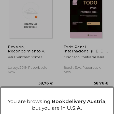
,02 €
65,48 €
Emisión,
Todo Penal
Reconocimiento y
Internacional (I. B. D. )
Ejecución de la Orden
(in Spanish)
Raúl Sánchez Gómez
Coronado ContrerasJesus
Europea de
Edmundo
Investigación (in
Spanish)
La Ley, 2019, Paperback,
Bosch, S.A., Paperback,
New
New
You are browsing
Bookdelivery Austria
,
but you are in
U.S.A.