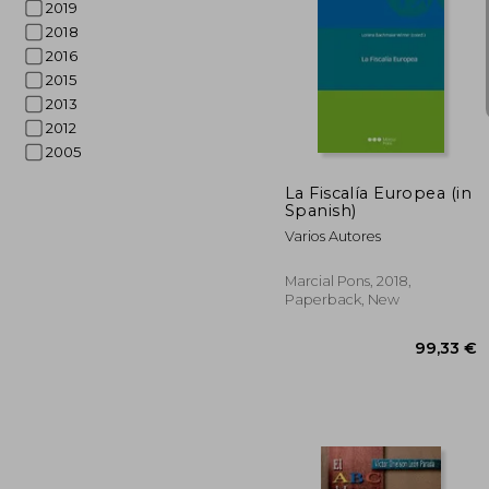
2019
2018
2016
2015
2013
56
2012
2005
La Fiscalía Europea (in
Spanish)
Varios Autores
Marcial Pons, 2018,
Paperback, New