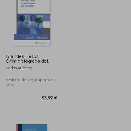
93,31 €
59,16 €
Grandes Retos
Criminologicos del
Siglo xxi (in Spanish)
Varios Autores
Wolters Kluwer, Paperback,
New