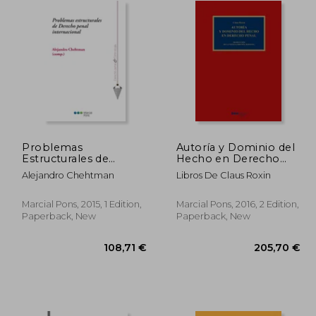
Problemas
Autoría y Dominio del
Estructurales de
Hecho en Derecho
Derecho Penal
Penal (in Spanish)
Alejandro Chehtman
Libros De Claus Roxin
Internacional (in
Spanish)
Marcial Pons, 2015, 1 Edition,
Marcial Pons, 2016, 2 Edition,
Paperback, New
Paperback, New
,48 €
108,71 €