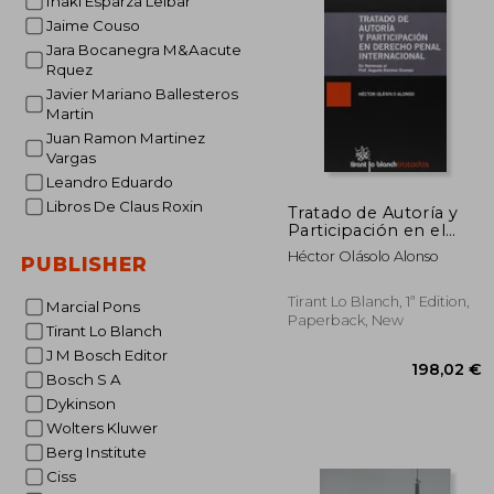
Inaki Esparza Leibar
Jaime Couso
64
Jara Bocanegra M&Aacute
Rquez
Javier Mariano Ballesteros
Martin
Juan Ramon Martinez
Vargas
Leandro Eduardo
Libros De Claus Roxin
Tratado de Autoría y
Participación en el
Derecho Penal
Héctor Olásolo Alonso
PUBLISHER
Intenacional (Tratados,
Comentarios y
Practicas Procesales)
Tirant Lo Blanch, 1ª Edition,
Marcial Pons
(in Spanish)
Paperback, New
Tirant Lo Blanch
J M Bosch Editor
Bosch S A
Dykinson
Wolters Kluwer
Berg Institute
Ciss