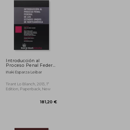
Introducción al
Proceso Penal Federal
de los Estados Unidos
Iñaki Esparza Leibar
de Norteamérica
(Tratados,
Comentarios y
Tirant Lo Blanch, 2013, 1ª
Practicas Procesales)
Edition, Paperback, New
(in Spanish)
205,70 €
181,20 €