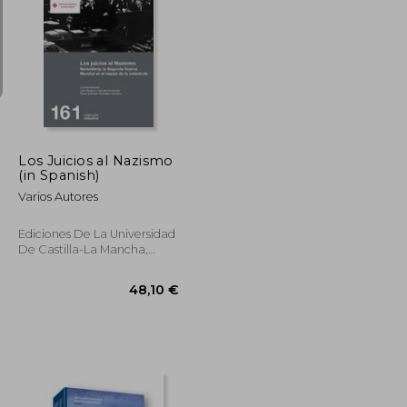
58,76 €
75,45 €
Los Juicios al Nazismo
(in Spanish)
Varios Autores
Ediciones De La Universidad
De Castilla-La Mancha,
2018, 1 Edition, Paperback,
New