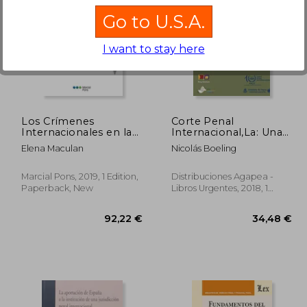
Go to U.S.A.
I want to stay here
,35 €
58,76 €
Los Crímenes
Corte Penal
Internacionales en la
Internacional,La: Una
Jurisprudencia
Perspectiva
Elena Maculan
Nicolás Boeling
Latinoamericana (in
Latinoamericana
Spanish)
(Biblioteca de
Derechos Humanos)
Marcial Pons, 2019, 1 Edition,
Distribuciones Agapea -
(in Spanish)
Paperback, New
Libros Urgentes, 2018, 1
Edition, Paperback, New