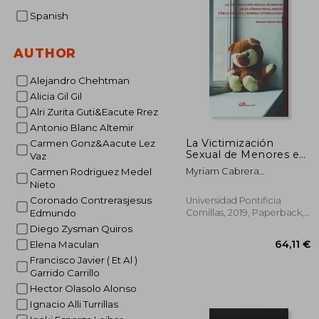
Spanish
AUTHOR
Alejandro Chehtman
Alicia Gil Gil
Alri Zurita Guti&Eacute Rrez
Antonio Blanc Altemir
La Victimización
Carmen Gonz&Aacute Lez
Sexual de Menores en
Vaz
el Código Penal
Myriam Cabrera
Carmen Rodriguez Medel
Español y en la
Mart&Iacute;N
Nieto
Política Criminal
Internacional (in
Coronado Contrerasjesus
Universidad Pontificia
Spanish)
Comillas, 2019, Paperback,
Edmundo
New
Diego Zysman Quiros
Elena Maculan
Francisco Javier ( Et Al )
Garrido Carrillo
Hector Olasolo Alonso
Ignacio Alli Turrillas