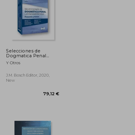
34,48 €
48,10 €
Selecciones de
Dogmatica Penal
Latinoamericana
Y Otros
Presente y Futu (in
Spanish)
J.M. Bosch Editor, 2020,
New