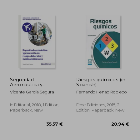
35,08 €
48,14
Seguridad
Riesgos químicos (in
Aeronáutica y
Spanish)
Prevención de
Vicente García Segura
Fernando Henao Robledo
Riesgos Laborales y
Medioambientales (in
Spanish)
Ic Editorial, 2018, 1 Edition,
Ecoe Ediciones, 2015, 2
Paperback, New
Edition, Paperback, New