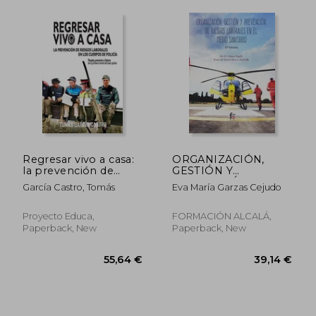
Regresar vivo a casa:
ORGANIZACIÓN,
73,71 €
43,11
la prevención de
GESTIÓN Y
riesgos laborales en
PREVENCIÓN DE
García Castro, Tomás
Eva María Garzas Cejudo
los cuerpos de policía
RIESGOS
(in Spanish)
LABORALES (in
Spanish)
Proyecto Educa,
FORMACIÓN ALCALÁ,
Paperback, New
Paperback, New