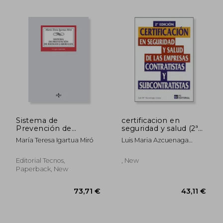
47,00 €
47,00
Sistema de
certificacion en
Prevención de
seguridad y salud (2ª
Riesgos Laborales (in
ed.) (in Spanish)
María Teresa Igartua Miró
Luis Maria Azcuenaga
Spanish)
Linaza
Editorial Tecnos,
, New
Paperback, New