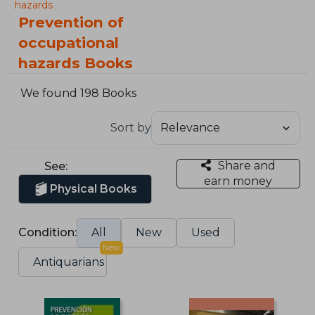
hazards
Prevention of
occupational
hazards Books
We found 198 Books
Sort by
Share and
See:
earn money
Physical Books
Condition:
All
New
Used
New
Antiquarians