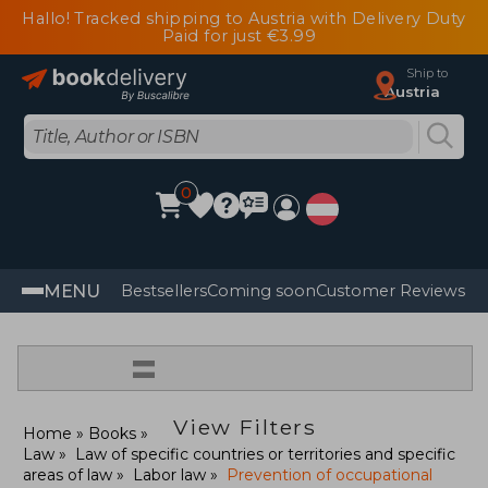
Hallo! Tracked shipping to Austria with Delivery Duty
Paid for just €3.99
Ship to
Austria
0
MENU
Bestsellers
Coming soon
Customer Reviews
=
View Filters
Home
Books
Law
Law of specific countries or territories and specific
areas of law
Labor law
Prevention of occupational