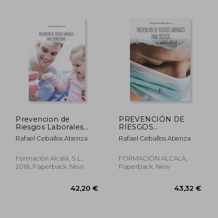
30,39 €
42,75
Prevencion de
PREVENCIÓN DE
Riesgos Laborales
RIESGOS
Para Odontologos (in
LABORALES PARA
Rafael Ceballos Atienza
Rafael Ceballos Atienza
Spanish)
MÉDICOS (in Spanish)
Formación Alcalá, S.L.,
FORMACIÓN ALCALÁ,
2018, Paperback, New
Paperback, New