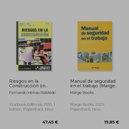
Riesgos en la
Manual de seguridad
Construcción (in
en el trabajo (Marge
Spanish)
Books) (in Spanish)
Fernando Henao Robledo
Marge Books
Starbook Editorial, 2010, 1
Marge Books, 2025,
Edition, Paperback, New
Paperback, New
38,86 €
30,54