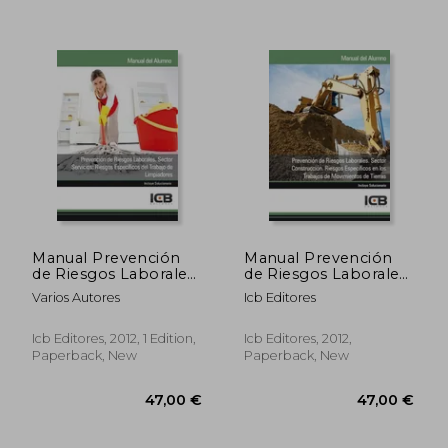
23,50 €
23,50
Manual Prevención
Manual Prevención
de Riesgos Laborales.
de Riesgos Laborales.
Sector Servicios:
Sector Construcción.
Varios Autores
Icb Editores
Riesgos Específicos
Riesgos Específicos
del Trabajo de
en los Trabajos de
Limpiadores (in
Movimientos de
Icb Editores, 2012, 1 Edition,
Icb Editores, 2012,
Spanish)
Tierras (in Spanish)
Paperback, New
Paperback, New