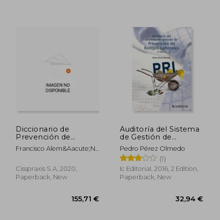
23,50 €
34,79
Diccionario de
Auditoría del Sistema
Prevención de
de Gestión de
Riesgos Laborales (in
Prevención de
Francisco Alem&Aacute;N
Pedro Pérez Olmedo
Spanish)
Riesgos Laborales (in
Pardo; Pedro
(1)
Spanish)
Alem&Aacute;N
Cisspraxis S.A, 2020,
Ic Editorial, 2016, 2 Edition,
Guill&Eacute;N; Fernando
Paperback, New
Paperback, New
Alem&Aacute;N
Guill&Eacute;N