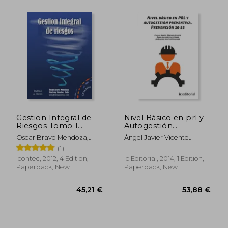
35,57 €
20,94
Gestion Integral de
Nivel Básico en prl y
Riesgos Tomo 1
Autogestión
(Incluye cd con
Preventiva.
Oscar Bravo Mendoza,
Ángel Javier Vicente
Multiples Ejercicios
Prevención 10-25 (in
Marleny Sánchez Celis
Pérez,José Javier Sánchez
(1)
Resueltos) (in
Spanish)
González,Carlos Martín
Spanish)
Icontec, 2012, 4 Edition,
Ic Editorial, 2014, 1 Edition,
Sánchez Bendito
Paperback, New
Paperback, New