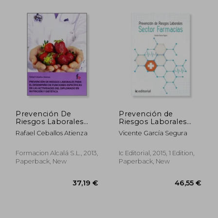
35,34 €
61,91
Prevención De
Prevención de
Riesgos Laborales
Riesgos Laborales
Para El Desempeño
Básico. Sector
Rafael Ceballos Atienza
Vicente García Segura
De Funciones
Farmacias (in
Específicas En Las
Spanish)
Actividades Del
Formacion Alcalá S.L., 2013,
Ic Editorial, 2015, 1 Edition,
Diplomado En
Paperback, New
Paperback, New
Nutrición Y Dietética
(in Spanish)