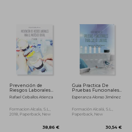
Prevención de
Guia Practica De
Riesgos Laborales
Pruebas Funcionales
Para el Protésico
Para Salud Laboral (in
Rafael Ceballos Atienza
Esperanza Alonso Jiménez
Dental -2 [Próxima
Spanish)
Aparición] (in
Spanish)
Formacion Alcala, S.L.,
Formación Alcalá, S.L.,
46,43 €
38,86
2018, Paperback, New
Paperback, New