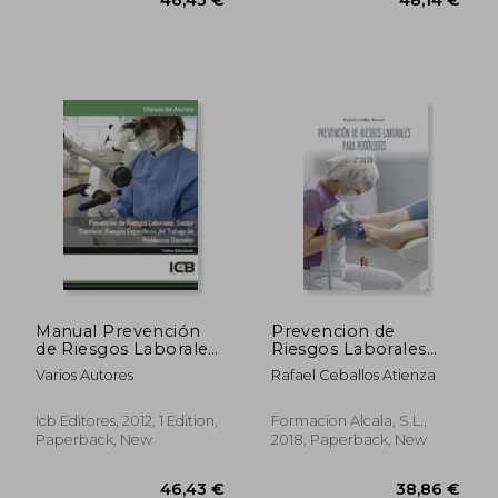
Manual Prevención
Prevencion de
de Riesgos Laborales.
Riesgos Laborales
Sector Sanitario:
Para Podologos 2
Varios Autores
Rafael Ceballos Atienza
Riesgos Específicos
Edición (in Spanish)
46,43 €
48,14
del Trabajo de
Protésicos Dentales
Icb Editores, 2012, 1 Edition,
Formacion Alcala, S.L.,
(in Spanish)
Paperback, New
2018, Paperback, New