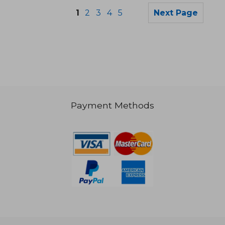
1
2
3
4
5
Next Page
Payment Methods
104,11 €
36,09