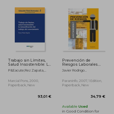
42,20 €
43,32
Trabajo sin Límites,
Prevención de
Salud Insostenible: La
Riesgos Laborales.
Intensificación del
Nivel Básico (in
P&Eacute;Rez Zapata,
Javier Rodrigo
Trabajo del
Spanish)
&Oacute;Scar
Agull&Oacute;
Conocimiento (in
Spanish)
Marcial Pons, 2000,
Paraninfo, 2007, 1 Edition,
Paperback, New
Paperback, New
Available
Used
in Good Condition for