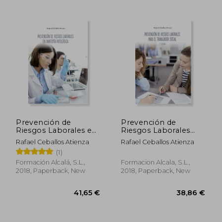
28,67 €
23,50
Prevención de
Prevención de
Riesgos Laborales en
Riesgos Laborales
Anatomía Patológica
Para el Trabajador
Rafael Ceballos Atienza
Rafael Ceballos Atienza
(in Spanish)
Social-2 [Próxima
(1)
Aparición] (in
Spanish)
Formación Alcalá, S.L.,
Formacion Alcala, S.L.,
2018, Paperback, New
2018, Paperback, New