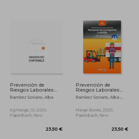
Prevención de
Prevención de
Riesgos Laborales:
Riesgos Laborales:
Personal de Reparto
Personal de
Ramírez Soriano, Alba
Ramírez Soriano, Alba ;
y de Conducción (in
Transporte y Estiba
Hernández Ramos, Eva
Spanish)
(in Spanish)
María
Icg Marge, Sl, 2020,
Marge Books, 2020,
Paperback, New
Paperback, New