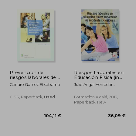
155,71 €
32,94
Prevención de
Riesgos Laborales en
riesgos laborales del
Educación Física (in
trabajador autónomo
Spanish)
Genaro Gómez Etxebarria
Julio Angel Herrador
(in Spanish)
Sanchez,
CISS, Paperback,
Used
Formacion Alcalá, 2013,
Paperback, New