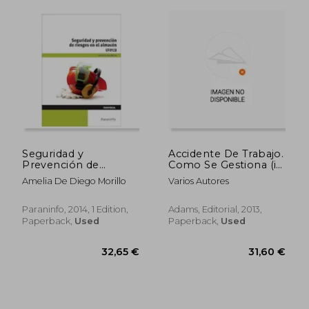
Seguridad y
Accidente De Trabajo.
41,65 €
38,86
Prevención de
Como Se Gestiona (in
Riesgos en el
Spanish)
Amelia De Diego Morillo
Varios Autores
Almacén (cp -
Certificado
Profesionalidad) (in
Paraninfo, 2014, 1 Edition,
Adams, Editorial, 2013,
Spanish)
Paperback,
Used
Paperback,
Used