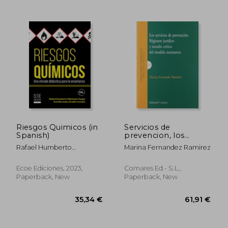
23,50 €
49,24
Riesgos Quimicos (in
Servicios de
Spanish)
prevencion, los
(Trabajo Y Seguridad
Rafael Humberto
Marina Fernandez Ramirez
Social) (in Spanish)
Villamizar Vargas, Yula
Mercedes Giraldo Castaño
Ecoe Ediciones, 2023,
Comares Ed.- S.L.,
Paperback, New
Paperback, New