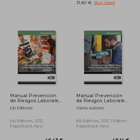
31,60 €
.
Buy Used
93,01 €
34,79
Manual Prevención
Manual Prevención
de Riesgos Laborales.
de Riesgos Laborales.
Sector Servicios:
Sector Servicios:
Icb Editores
Varios Autores
Riesgos Específicos
Riesgos Específicos
del Trabajo de
del Trabajo de
Personal de Caja (in
Conductores
Icb Editores, 2012,
Icb Editores, 2012, 1 Edition,
Spanish)
Mecánicos (in
Paperback, New
Paperback, New
Spanish)