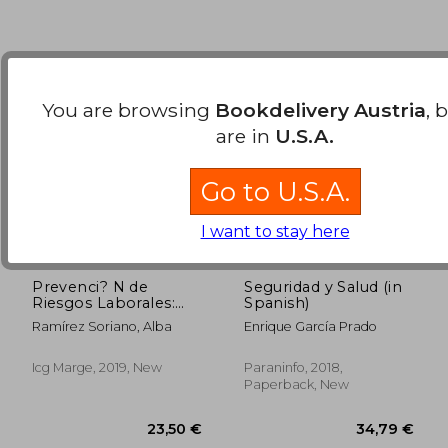
You are browsing
Bookdelivery Austria
, 
are in
U.S.A.
Go to U.S.A.
I want to stay here
Prevenci? N de
Seguridad y Salud (in
Riesgos Laborales:
Spanish)
55,64 €
39,14
Personal de
Ramírez Soriano, Alba
Enrique García Prado
Restauraci? N (in
Spanish)
Icg Marge, 2019, New
Paraninfo, 2018,
Paperback, New