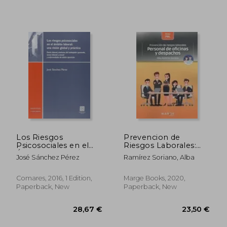
Los Riesgos
Prevencion de
Psicosociales en el
Riesgos Laborales:
Ámbito Laboral: Una
Personal de Oficinas y
José Sánchez Pérez
Ramírez Soriano, Alba
Visión Global y
Despachos (in
Práctica (in Spanish)
Spanish)
Comares, 2016, 1 Edition,
Marge Books, 2020,
Paperback, New
Paperback, New