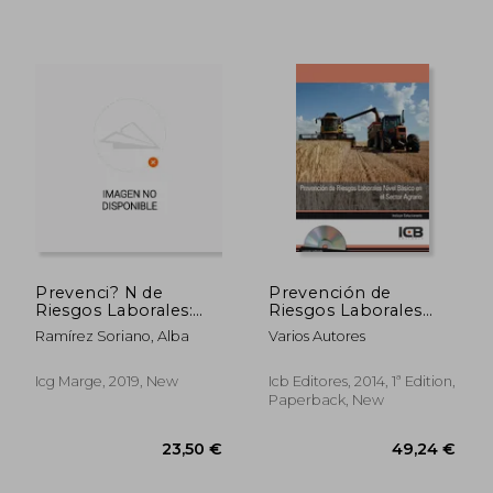
47,45 €
19,85
Prevenci? N de
Prevención de
Riesgos Laborales:
Riesgos Laborales
Personal Monitor (in
Nivel Básico en el
Ramírez Soriano, Alba
Varios Autores
Spanish)
Sector Agrario-
Incluye Contenido
Multimedia (in
Icg Marge, 2019, New
Icb Editores, 2014, 1ª Edition,
Spanish)
Paperback, New