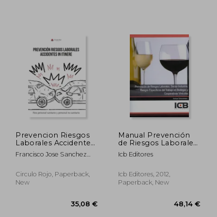
Prevencion Riesgos
Manual Prevención
Laborales Accidentes
de Riesgos Laborales.
in Itinere (in Spanish)
Sector Industria.
Francisco Jose Sanchez
Icb Editores
Riesgos Específicos
Contreras
del Trabajo en
42,20 €
38,37
Bodegas y
Circulo Rojo, Paperback,
Icb Editores, 2012,
Cooperativas
New
Paperback, New
Vinícolas (in Spanish)