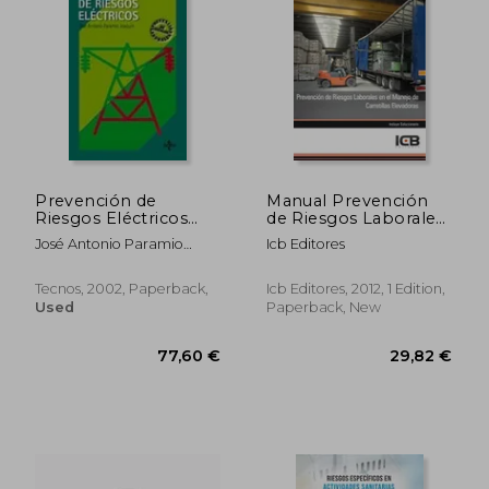
Prevención de
Manual Prevención
Riesgos Eléctricos
de Riesgos Laborales
(Derecho -
en el Manejo de
José Antonio Paramio
Icb Editores
Prevención de
Carretillas Elevadoras
Joaquín
Riesgos Laborales) (in
(in Spanish)
Spanish)
Tecnos, 2002, Paperback,
Icb Editores, 2012, 1 Edition,
Used
Paperback, New