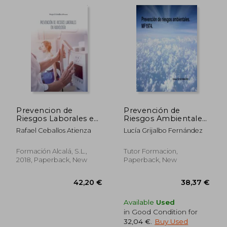
Prevencion de
Prevención de
Riesgos Laborales en
Riesgos Ambientales.
Radiologia (in
Mf1974. (in Spanish)
Rafael Ceballos Atienza
Lucía Grijalbo Fernández
Spanish)
37,19 €
46,55
Formación Alcalá, S.L.,
Tutor Formacion,
2018, Paperback, New
Paperback, New
Available
Used
in Good Condition for
32,04 €
.
Buy Used