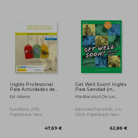
Inglés Profesional
Get Well Soon! Inglés
Para Actividades de
Para Sanidad (in
Venta: Certificado de
Spanish)
Ed. Adams
Mar&Iacute;A De Los
Profesionalidad
Milagros Esteban
Actividades de Venta
Garc&Iacute;A
(in Spanish)
Eurolibros, 2012,
Ediciones Paraninfo, S.A,
Paperback, New
2020, Paperback, New