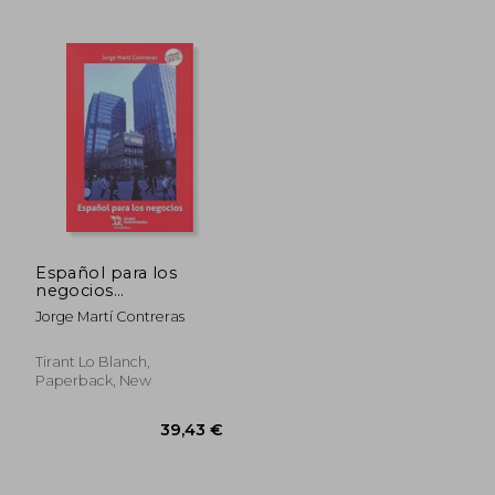
34,39 €
62,15
Español para los
negocios
(Prosopopeya
Jorge Martí Contreras
Manuales)
Tirant Lo Blanch,
Paperback, New