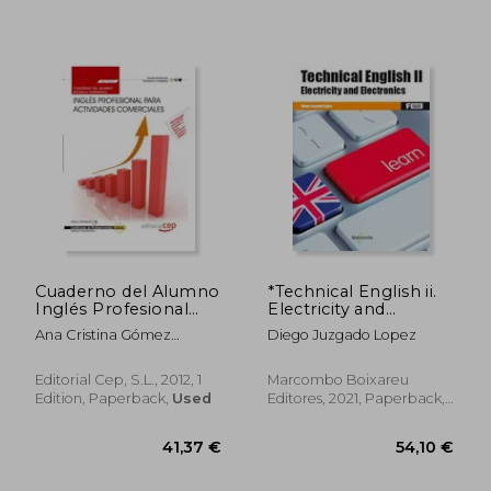
52,93 €
28,93
Cuaderno del Alumno
*Technical English ii.
Inglés Profesional
Electricity and
Para Actividades
Electronics (in
Ana Cristina Gómez
Diego Juzgado Lopez
Comerciales
Spanish)
Monsalve
(Mf1002_2:
Transversal).
Editorial Cep, S.L., 2012, 1
Marcombo Boixareu
Certificados de
Edition, Paperback,
Used
Editores, 2021, Paperback,
Profesionalidad (cp -
New
Certificado
Profesionalidad) (in
Spanish)