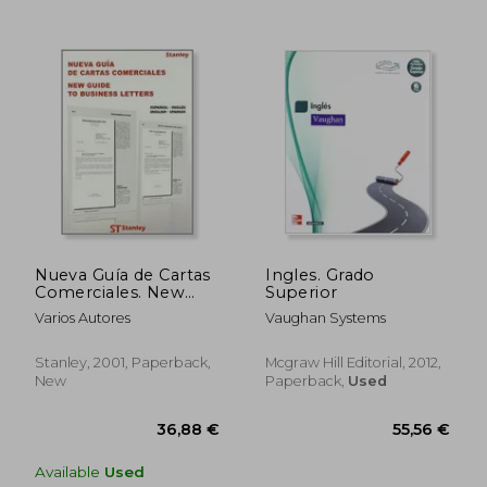
31,60 €
28,61
Nueva Guía de Cartas
Ingles. Grado
Comerciales. New
Superior
Guide to Business
Varios Autores
Vaughan Systems
Letters. Inglés-
Español/English-
Spanish
Stanley, 2001, Paperback,
Mcgraw Hill Editorial, 2012,
New
Paperback,
Used
Available
Used