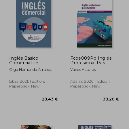
Inglés Básico
Fcoe009Po Inglés
Comercial (in
Profesional Para
Spanish)
Turismo (in Spanish)
Olga Hernando Arranz;
Varios Autores
Sarah Snelling; Richard
Beevor
Libsa, 2021, 1 Edition,
Adams, 2020, 1 Edition,
Paperback, New
Paperback, New
37,83 €
39,28