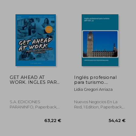
GET AHEAD AT
Inglés profesional
WORK. INGLES PARA
para turismo.
ADMINISTRACION Y
(MF1057_2)
Lidia Gregori Arriaza
COMERCIO (En
papel)
S.A. EDICIONES
Nuevos Negocios En La
PARANINFO, Paperback,
Red, 1 Edition, Paperback,
New
New