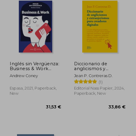
Inglés sin Vergüenza:
Diccionario de
Business & Work
anglicismos y
(Idiomas) (in Spanish)
extranjerismos para
Andrew Coney
Jean P. Contreras D.
creadores digitales (in
(1)
Spanish)
Espasa, 2021, Paperback,
Editorial Nass Papier, 2024,
52,45 €
33,25
New
Paperback, New