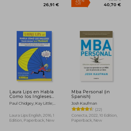
56,65
28%
Off
26,91 €
40,70
Laura Lips en Habla
Mba Personal (in
Como los Ingleses
Spanish)
Frases Hechas en el
Paul Chidgey; Kay Little;
Josh Kaufman
Trabajo
Clara Lasala
(22)
Laura Lips English, 2016, 1
Conecta, 2022, 10 Edition,
Edition, Paperback, New
Paperback, New