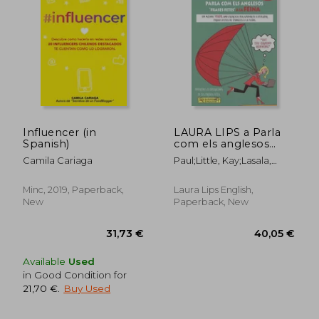
Influencer (in
LAURA LIPS a Parla
Spanish)
com els anglesos
Frases Fetes a la
Camila Cariaga
Paul;Little, Kay;Lasala,
FEINA
Clara Chidgey
Minc, 2019, Paperback,
Laura Lips English,
New
Paperback, New
Available
Used
in Good Condition for
21,70 €
.
Buy Used
28,43 €
38,20