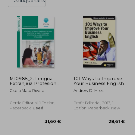
Antiquarians
Mf0985_2. Lengua
101 Ways to Improve
Extranjera Profesional
Your Business English
Distinta al Inglés Para
Gisela Mato Rivera
Andrew D. Miles
la Asistencia a la
Dirección (Francés)
Certia Editorial, 1 Edition,
Profit Editorial, 2013, 1
Paperback,
Used
Edition, Paperback, New