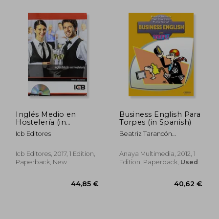
31,88 €
39,43
Inglés Medio en
Business English Para
Hostelería (in
Torpes (in Spanish)
Spanish)
Icb Editores
Beatriz Tarancón
Álvaro,María Pascual
Cabrerizo,Mari Cruz Dulce
Icb Editores, 2017, 1 Edition,
Anaya Multimedia, 2012, 1
Bermejo
Paperback, New
Edition, Paperback,
Used