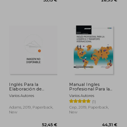
Inglés Para la
Manual Ingles
Elaboración de
Profesional Para la
Documentos (in
Logistica y
Varios Autores
Varios Autores
Spanish)
Transporte
55,15 €
28,93
(1)
Internacional (in
Spanish)
Adams, 2019, Paperback,
Cep, 2019, Paperback,
New
New