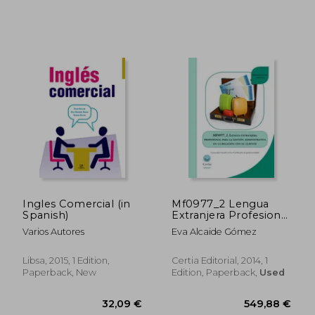
Ingles Comercial (in
Mf0977_2 Lengua
Spanish)
Extranjera Profesional
Para la Gestión
Varios Autores
Eva Alcaide Gómez
Administrativa en la
Relación con el
Cliente (in Spanish)
Libsa, 2015, 1 Edition,
Certia Editorial, 2014, 1
52,45 €
44,31
Paperback, New
Edition, Paperback,
Used