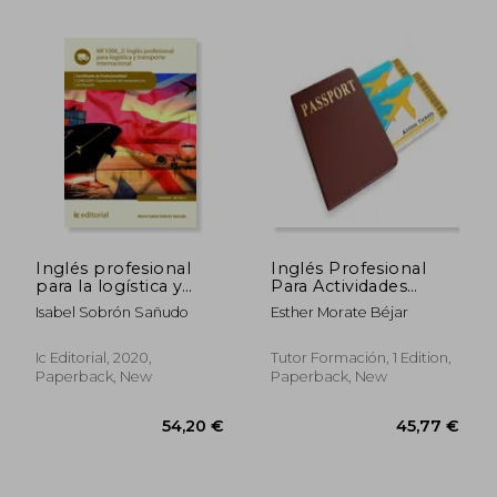
37,17 €
43,65
Inglés profesional
Inglés Profesional
para la logística y
Para Actividades
transporte
Comerciales. Mf1002.
Isabel Sobrón Sañudo
Esther Morate Béjar
internacional
(in Spanish)
MF1006_2 (in
Spanish)
Ic Editorial, 2020,
Tutor Formación, 1 Edition,
Paperback, New
Paperback, New