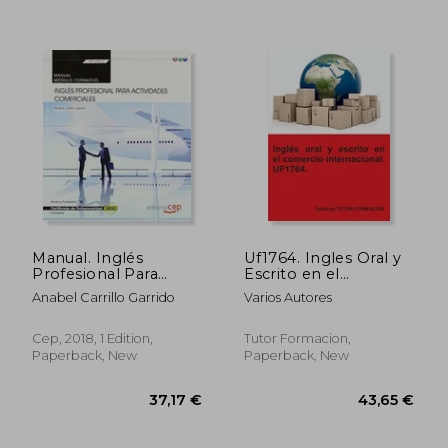
47,69 €
62,86
Manual. Inglés
Uf1764. Ingles Oral y
Profesional Para
Escrito en el
Actividades
Comercio
Anabel Carrillo Garrido
Varios Autores
Comerciales
Internacional (in
(Mf1002_2:
Spanish)
Transversal).
Cep, 2018, 1 Edition,
Tutor Formacion,
Certificados de
Paperback, New
Paperback, New
Profesionalidad (in
Spanish)