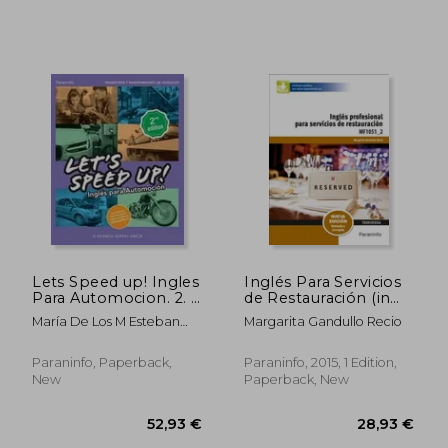
Lets Speed up! Ingles
Inglés Para Servicios
Para Automocion. 2. ª
de Restauración (in
Edicion (in Spanish)
Spanish)
María De Los M Esteban
Margarita Gandullo Recio
García
Paraninfo, Paperback,
Paraninfo, 2015, 1 Edition,
New
Paperback, New
32,09 €
549,88