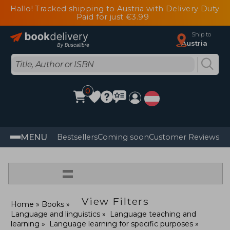
Hallo! Tracked shipping to Austria with Delivery Duty
Paid for just €3.99
Ship to
Austria
0
MENU
Bestsellers
Coming soon
Customer Reviews
=
View Filters
Home
Books
Language and linguistics
Language teaching and
learning
Language learning for specific purposes