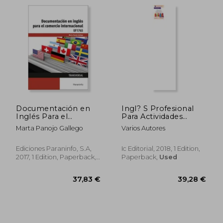
Documentación en
Ingl? S Profesional
Inglés Para el
Para Actividades
Comercio
Comerciales.
Marta Panojo Gallego
Varios Autores
Internacional (in
Comv0108 -
44,85 €
40,62
Spanish)
Actividades de Venta
(in Spanish)
Ediciones Paraninfo, S.A,
Ic Editorial, 2018, 1 Edition,
2017, 1 Edition, Paperback,
Paperback,
Used
New