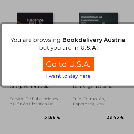
41,37 €
54,10
You are browsing
Bookdelivery Austria
,
but you are in
U.S.A.
Go to U.S.A.
Cuadernos Para la
Documentación en
I want to stay here
Docencia Computer
Inglés Para el
Enhlish for the
Comercio
Ortega Barrera Ivalla
Dña. Virginia Ordoño
Workpla (in Spanish)
Internacional. Uf1765.
Vernier
(in Spanish)
Servicio De Publicaciones
Tutor Formación,
Y Difusión Científica De La
Paperback, New
Universidad De La Ulpgc,
Paperback, New