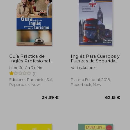
Guía Práctica de
Inglés Para Cuerpos y
Inglés Profesional
Fuerzas de Seguridad
Para Turismo (in
(in Spanish)
Lupe Julián Riofrío
Varios Autores
Spanish)
(1)
Ediciones Paraninfo, S.A,
Platero Editorial, 2018,
Paperback, New
Paperback, New
31,53 €
33,86