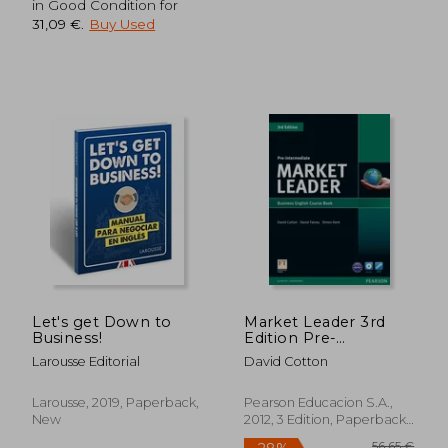
in Good Condition for
31,09 €
.
Buy Used
36,88 €
55,56
Let's get Down to
Market Leader 3rd
Business!
Edition Pre-
Intermediate Cours &
Larousse Editorial
David Cotton
Dvd-Rom Pack
Larousse, 2019, Paperback,
Pearson Educacion S.A.,
New
2012, 3 Edition, Paperback,
New