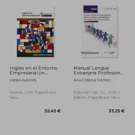
Inglés en el Entorno
Manual Lengua
54,20 €
45,77
Empresarial (in
Extranjera Profesional
Spanish)
Para la Gestión
Varios Autores
Ana Cristina Gómez
Administrativa en la
Monsalve
Relación con el
Cliente. Certificados
Adams, 2019, Paperback,
Editorial Cep, S.L., 2012, 1
de Profesionalidad.
New
Edition, Paperback, New
Actividades
Administrativas en la
Relación con el
Cliente (in Spanish)