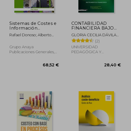
Sistemas de Costes e
CONTABILIDAD
Información
FINANCIERA BAJO
Económica (in
NIIF. INSTRUMENTOS
Rafael Donoso; Alberto
GLORIA CECILIA DÁVILA
Spanish)
FINANCIEROS. (in
Donoso Anes
GIRALDO, DILIA CASTILLO
(2)
Spanish)
NOSSA, ANDRÉS
Grupo Anaya
UNIVERSIDAD
FERNANDO MEJÍA AMAYA.
Publicaciones Generales,
PEDAGÓGICA Y
2011, 1 Edition, Paperback,
TECNOLÓGICA DE
39,72 €
45,34
New
COLOM, 2024, Paperback,
New