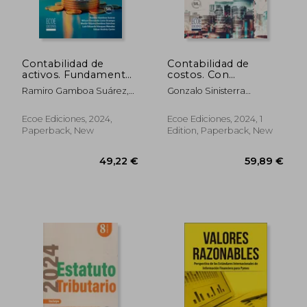
Contabilidad de
Contabilidad de
activos. Fundamentos
costos. Con
y práctica base
aproximación a las
24,67 €
48,25
Ramiro Gamboa Suárez,
Gonzalo Sinisterra
contable NIIF (in
NIC/NIFF (in Spanish)
Wilson Fernando Luna
Valencia, Carlos Augusto
Spanish)
Ocampo, Merlín Yolims
Rincón Soto
Ecoe Ediciones, 2024,
Ecoe Ediciones, 2024, 1
Gamboa Sánchez, Luis
Paperback, New
Edition, Paperback, New
Eduardo Vásquez Méndez,
Eduard Andrés Cerón