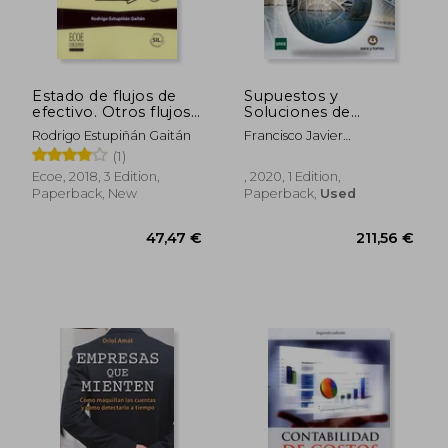
Estado de flujos de
Supuestos y
efectivo. Otros flujos
Soluciones de
40,41 €
40,16
de fondos - 3ra
Contabilidad de
Rodrigo Estupiñán Gaitán
Francisco Javier
edición (in Spanish)
Costes (in Spanish)
Mart&Iacute;N Garrido
(1)
Ecoe, 2018, 3 Edition,
, 2020, 1 Edition,
Paperback, New
Paperback,
Used