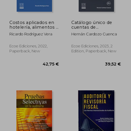
Costos aplicados en
Catálogo único de
hotelería, alimentos y
cuentas de
bebidas - 5ta edición
información
Ricardo Rodríguez Vera
Hernán Cardozo Cuenca
(in Spanish)
financiera para el
sector solidario bajo
NIIF - 2da edición (in
Ecoe Ediciones, 2022,
Ecoe Ediciones, 2023, 2
Spanish)
Paperback, New
Edition, Paperback, New
49,22 €
59,89