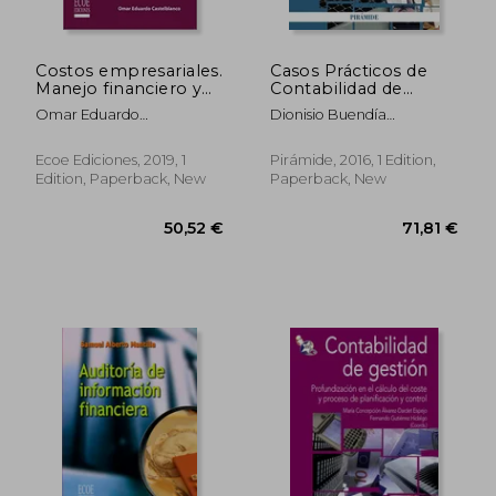
Costos empresariales.
Casos Prácticos de
Manejo financiero y
Contabilidad de
gerencial - 1ra edición
Gestión (in Spanish)
Omar Eduardo
Dionisio Buendía
(in Spanish)
Castelblanco
Carrillo,Enma García Meca
Ecoe Ediciones, 2019, 1
Pirámide, 2016, 1 Edition,
Edition, Paperback, New
Paperback, New
41,24 €
39,28