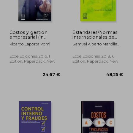
Costos y gestión
Estándares/Normas
empresarial (in
internacionales de
Spanish)
información
Ricardo Laporta Pomi
Samuel Alberto Mantilla
financiera (IFRS/NIIF).
Blanco
Incluye ejercicios y
estudios de caso - 6ta
Ecoe Ediciones, 2016, 1
Ecoe Ediciones, 2018, 6
edición (in Spanish)
Edition, Paperback, New
Edition, Paperback, New