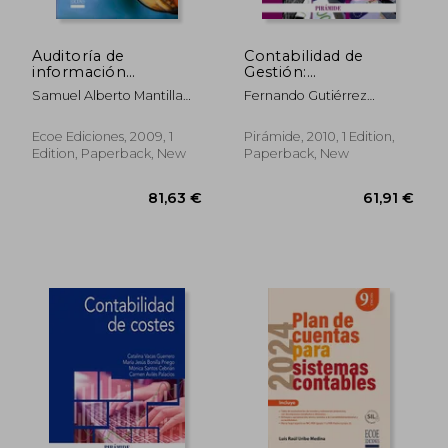
Auditoría de
Contabilidad de
información
Gestión:
financiera (in Spanish)
Profundización en el
Samuel Alberto Mantilla
Fernando Gutiérrez
Cálculo del Coste y
Blanco
Hidalgo,Concepción
Proceso de
Álvarez-Dardet Espejo
Planificación y
Ecoe Ediciones, 2009, 1
Pirámide, 2010, 1 Edition,
Control (in Spanish)
Edition, Paperback, New
Paperback, New
50,52 €
71,81