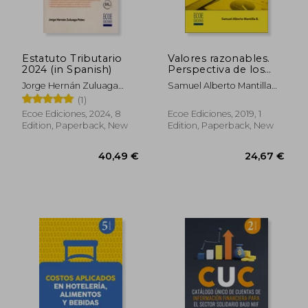
Estatuto Tributario
Valores razonables.
2024 (in Spanish)
Perspectiva de los
estándares
Jorge Hernán Zuluaga
Samuel Alberto Mantilla
internacionales de
Potes
Blanco
(1)
información
financiera para pymes
Ecoe Ediciones, 2024, 8
Ecoe Ediciones, 2019, 1
51,05 €
51,05
- 1ra edición (in
Edition, Paperback, New
Edition, Paperback, New
Spanish)