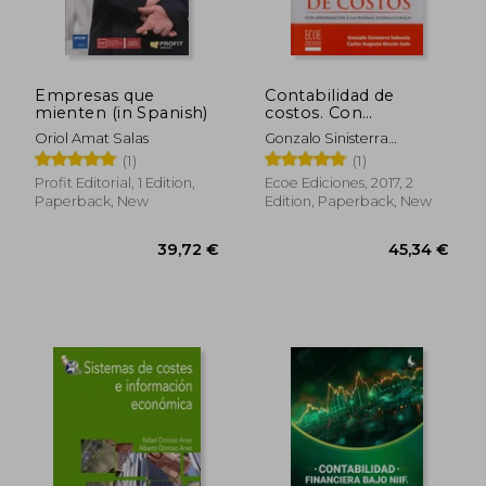
Empresas que
Contabilidad de
mienten (in Spanish)
costos. Con
aproximación a las
Oriol Amat Salas
Gonzalo Sinisterra
NIC/NIFF (in Spanish)
Valencia, Carlos Augusto
(1)
(1)
Rincón Soto
47,47 €
211,56
Profit Editorial, 1 Edition,
Ecoe Ediciones, 2017, 2
Paperback, New
Edition, Paperback, New