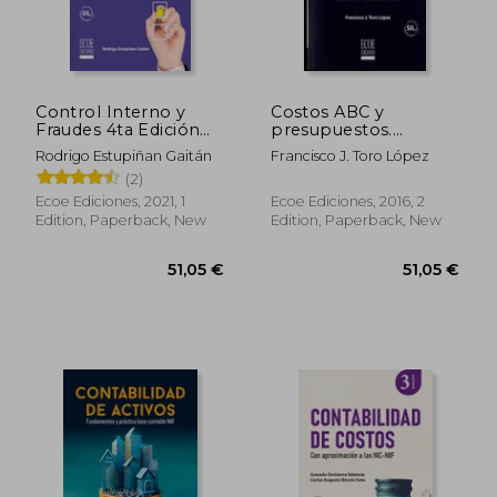
59,74 €
37,25
Control Interno y
Costos ABC y
Fraudes 4ta Edición
presupuestos.
(in Spanish)
Herramientas para la
Rodrigo Estupiñan Gaitán
Francisco J. Toro López
productividad (in
(2)
Spanish)
Ecoe Ediciones, 2021, 1
Ecoe Ediciones, 2016, 2
Edition, Paperback, New
Edition, Paperback, New