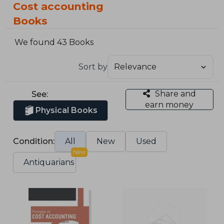
Cost accounting
Books
We found 43 Books
Sort by
Share and
See:
earn money
Physical Books
Condition:
All
New
Used
New
Antiquarians