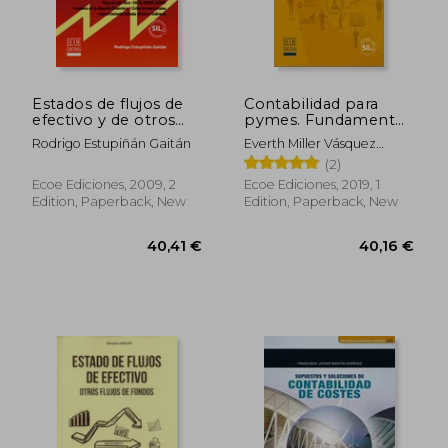
322,62 €
20,94
Estados de flujos de
Contabilidad para
efectivo y de otros
pymes. Fundamentos
fondos. Con base NIC
basados en normas
Rodrigo Estupiñán Gaitán
Everth Miller Vásquez
7 y FASB 95, 102, 104
internacionales - 1ra
Rodríguez
(2)
y Normas Nacionales
edición (in Spanish)
(in Spanish)
Ecoe Ediciones, 2009, 2
Ecoe Ediciones, 2019, 1
Edition, Paperback, New
Edition, Paperback, New