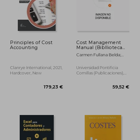
Principles of Cost
Cost Management
Accounting
Manual (Bibllioteca
Comillas. Economía)
Carmen Fullana Belda;
Jos&Eacute; Luis Paredes
Ortega
Clanrye International, 2021,
Universidad Pontificia
Hardcover, New
Comillas (Publicaciones),
2020, Paperback, New
179,23 €
59,52