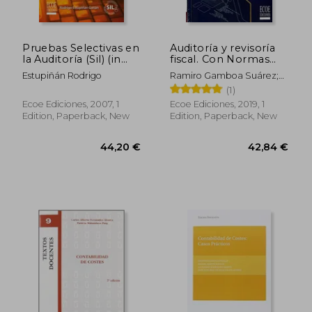
Pruebas Selectivas en
Auditoría y revisoría
la Auditoría (Sil) (in
fiscal. Con Normas
Spanish)
Internacionales de
Estupiñán Rodrigo
Ramiro Gamboa Suárez;
Auditoría – 1ra edición
Luis Alfredo Jiménez; John
(1)
(in Spanish)
Mauricio Vargas
Ecoe Ediciones, 2007, 1
Ecoe Ediciones, 2019, 1
Edition, Paperback, New
Edition, Paperback, New
40,49 €
24,67