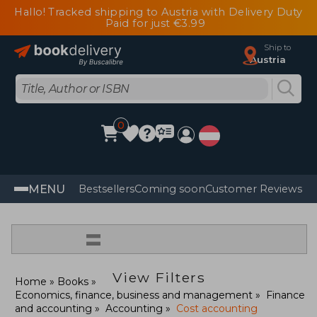
Hallo! Tracked shipping to Austria with Delivery Duty
Paid for just €3.99
Ship to
Austria
0
MENU
Bestsellers
Coming soon
Customer Reviews
=
View Filters
Home
Books
Economics, finance, business and management
Finance
and accounting
Accounting
Cost accounting