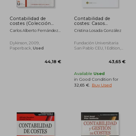
Contabilidad de
Contabilidad de
costes (Colección
costes: Casos
Textos Docentes)
Prácticos (Textos
Carlos Alberto Fernández
Cristina Losada González
Docentes)
Álvarez
Dykinson, 2009,
Fundación Universitaria
Paperback,
Used
San Pablo CEU, 1 Edition,
Paperback, New
Available
Used
in Good Condition for
32,65 €
.
Buy Used
42,75 €
39,52