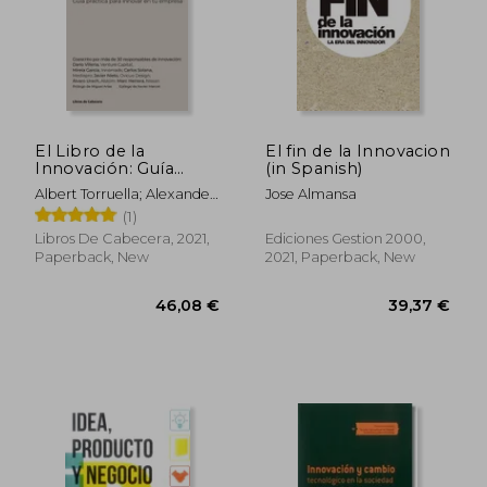
33,01 €
42,03
El Libro de la
El fin de la Innovacion
Innovación: Guía
(in Spanish)
Práctica Para Innovar
Albert Torruella; Alexander
Jose Almansa
en tu Empresa
Phimister
(1)
(Temáticos) (in
Spanish)
Libros De Cabecera, 2021,
Ediciones Gestion 2000,
Paperback, New
2021, Paperback, New