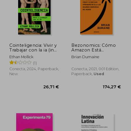
Cointeligencia: Vivir y
Bezonomics: Cómo
Trabajar con la ia (in
Amazon Está
Spanish)
Cambiando Nuestras
Ethan Mollick
Brian Dumaine
Vidas y qué han
(1)
Aprendido de Ello las
Mejores Empresas
Conecta, 2024, Paperback,
Conecta, 2021, 001 Edition,
del Mundo (Conecta)
New
Paperback,
Used
(in Spanish)
26,71 €
174,27