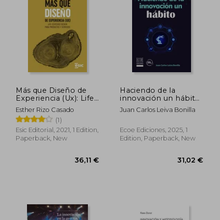
Más que Diseño de
Haciendo de la
Experiencia (Ux): Life-
innovación un hábito
Centered Design Para
(in Spanish)
Esther Rizo Casado
Juan Carlos Leiva Bonilla
Productos y Servicios
(1)
(Digital) (in Spanish)
Esic Editorial, 2021, 1 Edition,
Ecoe Ediciones, 2025, 1
37,03 €
23,35
Paperback, New
Edition, Paperback, New