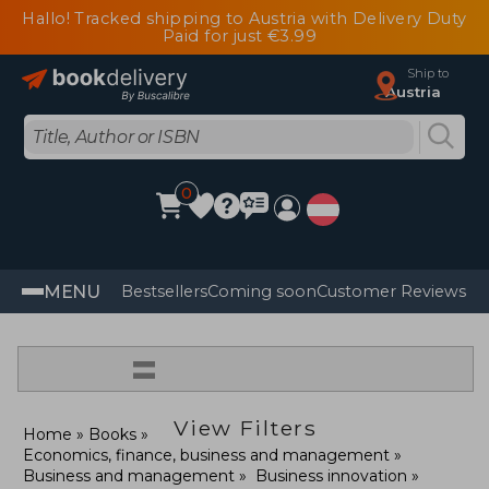
Hallo! Tracked shipping to Austria with Delivery Duty
Paid for just €3.99
Ship to
Austria
0
MENU
Bestsellers
Coming soon
Customer Reviews
=
View Filters
Home
Books
Economics, finance, business and management
Business and management
Business innovation