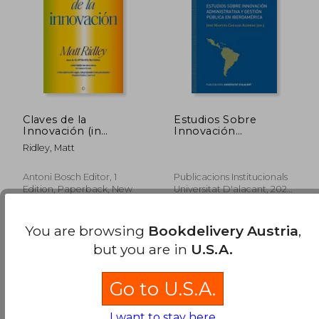
Claves de la
Estudios Sobre
Innovación (in
Innovación
Spanish)
Administrativa y
Ridley, Matt
Gestión Pública en
Iberoamérica: 10
(Cuadernos de
Antoni Bosch Editor, 1
Publicacions Institucionals
Estudios e
Edition, Paperback, New
Universitat D'alacant, 2021,
Investigaciones del
1 Edition, Paperback, New
Observatorio
Lucentino de
You are browsing
Bookdelivery Austria
,
Administración y
Políticas Públicas
but you are in
U.S.A.
44,71 €
42,42
Comparadas) (in
Spanish)
Go to U.S.A.
I want to stay here