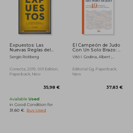
Expuestos: Las
El Campeón de Judo
Nuevas Reglas del
Con Un Solo Brazo: Y
Mundo Transparente
Otros 49
Sergio Roitberg
Vitó I. Godina, Albert ;
(in Spanish)
Superpoderes Para
Imseng, Dominik
Convertirse En Un
Héroe Creativo (in
Conecta, 2019, 001 Edition,
Editorial Gg, Paperback,
Spanish)
Paperback, New
New
Available
Used
in Good Condition for
31,60 €
.
Buy Used
23,18 €
38,18