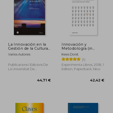
La Innovación en la
Innovación y
Gestión de la Cultura:
Metodología (in
Reflexiones y
Spanish)
Varios Autores
Kees Dorst
Experiencias
(1)
(Economia i
Empresa) (in Spanish)
Publicacions I Edicions De
Experimenta Libros, 2018, 1
La Universitat De
Edition, Paperback, New
Barcelona, 2021, 1 Edition,
Paperback, New
36,11 €
31,02