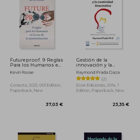
34,94 €
53,42
Futureproof. 9 Reglas
Gestión de la
Para los Humanos en
innovación y la
la era de la
creatividad cinemática
Kevin Roose
Raymond Prada Daza
Automatización
(in Spanish)
(2)
(Conecta) (in Spanish)
Conecta, 2021, 001 Edition,
Ecoe Ediciones, 2014, 1
Paperback, New
Edition, Paperback, New