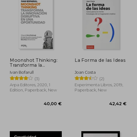
45,55 €
36,70
Moonshot Thinking:
La Forma de las Ideas
Transforma la
Innovacion Disruptiva
Ivan Bofarull
Joan Costa
en una Oportunidad
(3)
(2)
(in Spanish)
Arpa Editores, 2020, 1
Experimenta Libros, 2019,
Edition, Paperback, New
Paperback, New