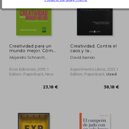
Creatividad para un
Creatividad. Contra el
mundo mejor. Cómo
caos y la
desarrollarla y
incertidumbre (in
Alejandro Schnarch
David Asensio
fomentarla (in
Spanish)
Kirberg
Spanish)
Ecoe Ediciones, 2019, 1
Experimenta Libros, 2021, 1
Edition, Paperback, New
Edition, Paperback,
Used
45,86 €
35,96