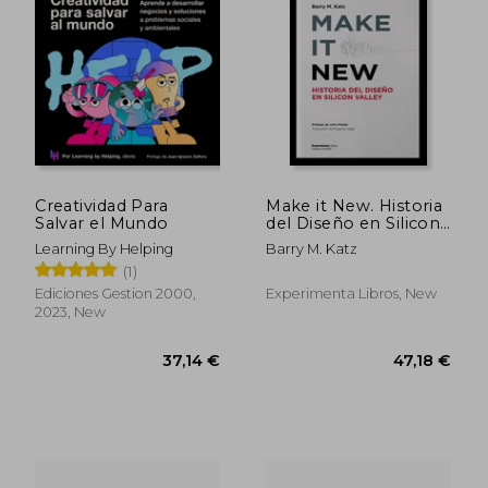
Creatividad Para
Make it New. Historia
Salvar el Mundo
del Diseño en Silicon
Valley
Learning By Helping
Barry M. Katz
37,23 €
36,00
(1)
Ediciones Gestion 2000,
Experimenta Libros, New
2023, New