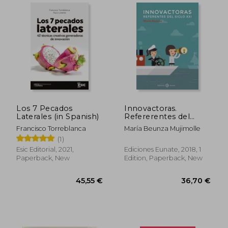
35,98 €
37,83
Los 7 Pecados
Innovactoras.
Laterales (in Spanish)
Refererentes del
Siglo xxi (in Spanish)
Francisco Torreblanca
María Beunza Mujimolle
(1)
Esic Editorial, 2021,
Ediciones Eunate, 2018, 1
Paperback, New
Edition, Paperback, New