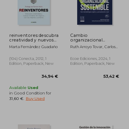
30,14 €
27,28
reinventores:descubra
Cambio
creatividad y nuevos
organizacional
modelos (in Spanish)
sostenible. Con
Marta Fernández Guadaño
Ruth Arroyo Tovar, Carlos
metodologías ágiles y
Ernesto Zambrano
pensamiento Lean (in
Cancañón
Spanish)
(104) Conecta, 2012, 1
Ecoe Ediciones, 2024, 1
Edition, Paperback, New
Edition, Paperback, New
Available
Used
in Good Condition for
31,60 €
.
Buy Used