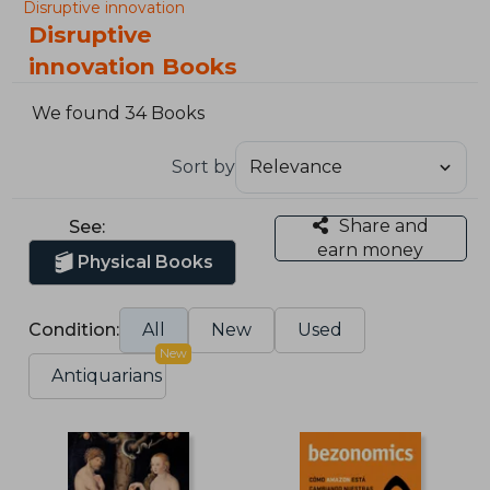
Disruptive innovation
Disruptive
innovation Books
We found 34 Books
Sort by
Share and
See:
earn money
Physical Books
Condition:
All
New
Used
New
Antiquarians