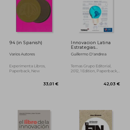
94 (in Spanish)
Innovacion Latina
Estrategias
Innovadoras Para los
Varios Autores
Guillermo D'andrea
Consumidores
Emergentes de
America Latina
Experimenta Libros,
Temas Grupo Editorial,
(Rustic (in Spanish)
Paperback, New
2012, 1 Edition, Paperback,
New