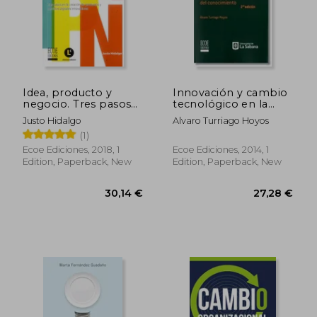
46,08 €
39,37
Idea, producto y
Innovación y cambio
negocio. Tres pasos
tecnológico en la
en la creación de
sociedad del
Justo Hidalgo
Alvaro Turriago Hoyos
productos y servicios
conocimiento (in
(1)
digitales innovadores
Spanish)
(in Spanish)
Ecoe Ediciones, 2018, 1
Ecoe Ediciones, 2014, 1
Edition, Paperback, New
Edition, Paperback, New