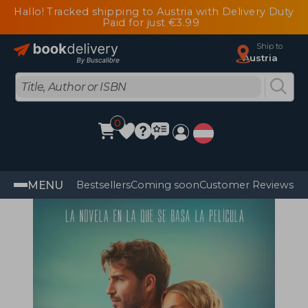
Hallo! Tracked shipping to Austria with Delivery Duty
Paid for just €3.99
Ship to
Austria
0
MENU
Bestsellers
Coming soon
Customer Reviews