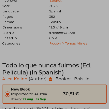
Publisher
Booket
Year
2026
Language
Spanish
Pages
352
Format
Bolsillo
Dimensions
12,5 x 19 cm
ISBN13
9789566434726
Edited in
Chile
Categories
Ficción Y Temas Afines
Todo lo que nunca fuimos (Ed.
Película) (in Spanish)
Alice Kellen
(Author)
·
Booket
· Bolsillo
New Book
30,51 €
Imported to Austria
Delivery:
27 Aug
-
07 Sep
Import costs and 10% VAT included in the price ✅