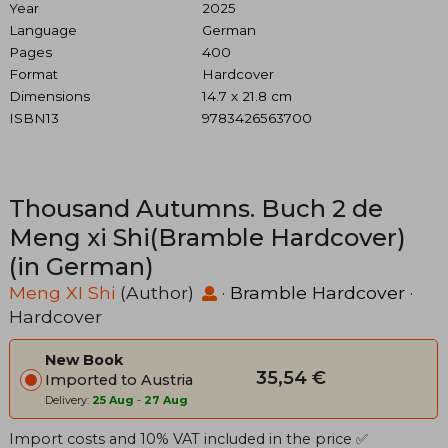
Year
2025
Language
German
Pages
400
Format
Hardcover
Dimensions
14.7 x 21.8 cm
ISBN13
9783426563700
Thousand Autumns. Buch 2 de
Meng xi Shi(Bramble Hardcover)
(in German)
Meng XI Shi
(Author)
·
Bramble Hardcover
·
Hardcover
New Book
35,54 €
Imported to Austria
Delivery:
25 Aug
-
27 Aug
Import costs and 10% VAT included in the price ✅