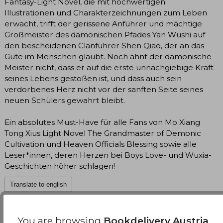
Fantasy-Light Novel, die mit hochwertigen
Illustrationen und Charakterzeichnungen zum Leben
erwacht, trifft der gerissene Anführer und mächtige
Großmeister des dämonischen Pfades Yan Wushi auf
den bescheidenen Clanführer Shen Qiao, der an das
Gute im Menschen glaubt. Noch ahnt der dämonische
Meister nicht, dass er auf die erste unnachgiebige Kraft
seines Lebens gestoßen ist, und dass auch sein
verdorbenes Herz nicht vor der sanften Seite seines
neuen Schülers gewahrt bleibt.
Ein absolutes Must-Have für alle Fans von Mo Xiang
Tong Xius Light Novel The Grandmaster of Demonic
Cultivation und Heaven Officials Blessing sowie alle
Leser*innen, deren Herzen bei Boys Love- und Wuxia-
Geschichten höher schlagen!
Translate to english
Meng XI Shi
You are browsing
Bookdelivery Austria
,