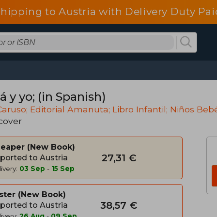
shipping to Austria with Delivery Duty Pai
 y yo; (in Spanish)
Caruso; Editorial Amanuta; Libro Infantil; Niños Beb
cover
heaper
New Book
27,31 €
ported to Austria
ivery:
03 Sep
-
15 Sep
ster
New Book
38,57 €
ported to Austria
ivery:
26 Aug
-
09 Sep