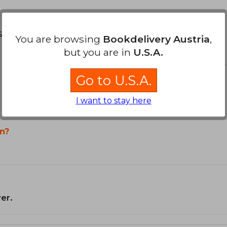
s about
You are browsing
Bookdelivery Austria
,
but you are in
U.S.A.
Go to U.S.A.
I want to stay here
n?
er.