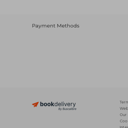
Payment Methods
Term
Webs
Our 
Coo
Inte