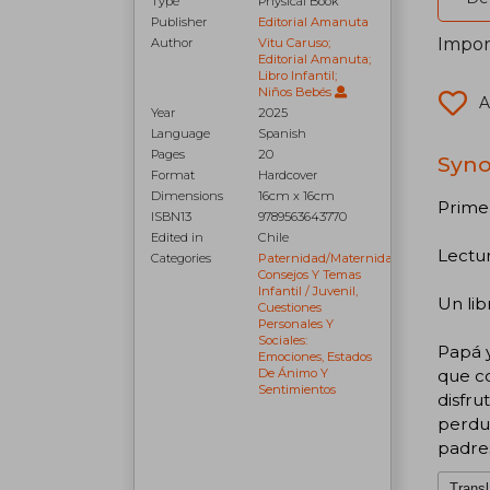
Type
Physical Book
Publisher
Editorial Amanuta
Impor
Author
Vitu Caruso;
Editorial Amanuta;
Libro Infantil;
Niños Bebés
A
Year
2025
Language
Spanish
Pages
20
Syno
Format
Hardcover
Dimensions
16cm x 16cm
Primer
ISBN13
9789563643770
Edited in
Chile
Lectur
Categories
Paternidad/maternidad:
Consejos Y Temas
Infantil / Juvenil,
Un lib
Cuestiones
Personales Y
Sociales:
Papá y
Emociones, Estados
que co
De Ánimo Y
Sentimientos
disfru
perdur
padres
Transl