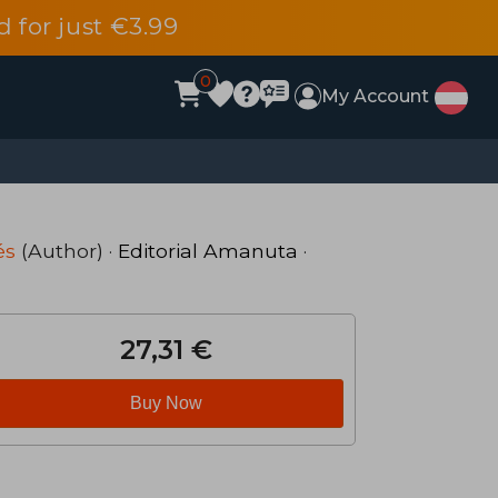
d for just €3.99
0
My Account
és
(Author) ·
Editorial Amanuta
·
27,31 €
Buy Now