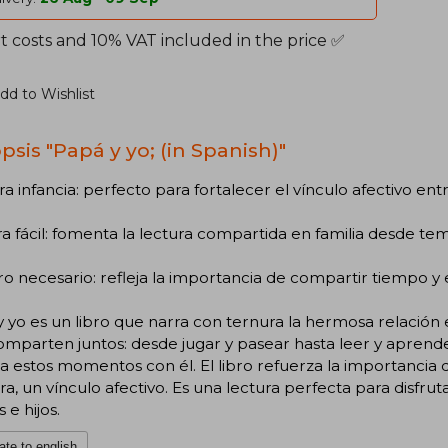
t costs and 10% VAT included in the price ✅
dd to Wishlist
psis "Papá y yo; (in Spanish)"
a infancia: perfecto para fortalecer el vínculo afectivo entr
a fácil: fomenta la lectura compartida en familia desde t
ro necesario: refleja la importancia de compartir tiempo 
 yo es un libro que narra con ternura la hermosa relación 
mparten juntos: desde jugar y pasear hasta leer y aprender. 
ta estos momentos con él. El libro refuerza la importancia
a, un vínculo afectivo. Es una lectura perfecta para disfruta
 e hijos.
ate to english