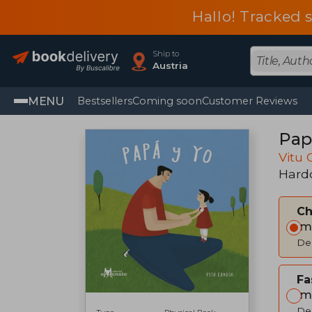
Hallo! Tracked 
Ship to
Austria
MENU
Bestsellers
Coming soon
Customer Reviews
Papá
Vitu 
Hard
C
Im
Del
Fa
Im
Del