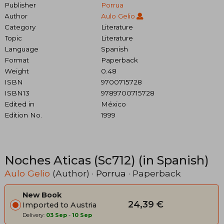
Publisher
Porrua
Author
Aulo Gelio
Category
Literature
Topic
Literature
Language
Spanish
Format
Paperback
Weight
0.48
ISBN
9700715728
ISBN13
9789700715728
Edited in
México
Edition No.
1999
Noches Aticas (Sc712) (in Spanish)
Aulo Gelio
(Author) ·
Porrua
· Paperback
New Book
24,39 €
Imported to Austria
Delivery:
03 Sep
-
10 Sep