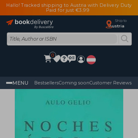
Hallo! Tracked shipping to Austria with Delivery Duty
Paid for just €3.99
Ship to
Austria
0
MENU
Bestsellers
Coming soon
Customer Reviews