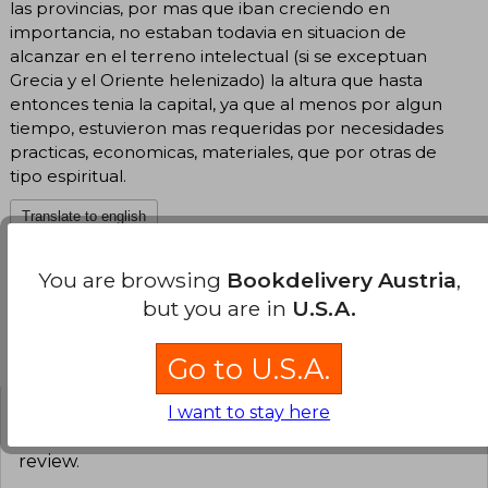
las provincias, por mas que iban creciendo en
importancia, no estaban todavia en situacion de
alcanzar en el terreno intelectual (si se exceptuan
Grecia y el Oriente helenizado) la altura que hasta
entonces tenia la capital, ya que al menos por algun
tiempo, estuvieron mas requeridas por necesidades
practicas, economicas, materiales, que por otras de
tipo espiritual.
Translate to english
You are browsing
Bookdelivery Austria
,
but you are in
U.S.A.
Customers reviews
Go to U.S.A.
I want to stay here
Have you read this book?
Login
to add your
review
.