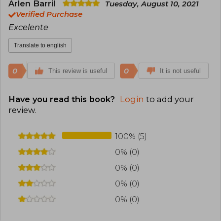
Arlen Barril
Tuesday, August 10, 2021
Verified Purchase
Excelente
Translate to english
0
0
This review is useful
It is not useful
Have you read this book?
Login
to add your
review
.
100% (5)
0% (0)
0% (0)
0% (0)
0% (0)