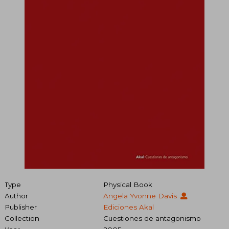
Type
Physical Book
Author
Angela Yvonne Davis
Publisher
Ediciones Akal
Collection
Cuestiones de antagonismo