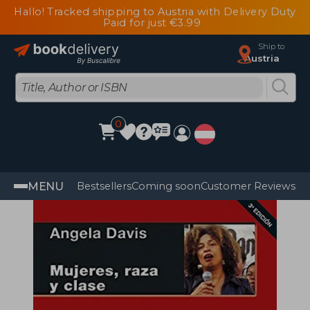
Hallo! Tracked shipping to Austria with Delivery Duty
Paid for just €3.99
Ship to
Austria
0
MENU
Bestsellers
Coming soon
Customer Reviews