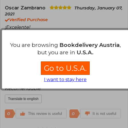
Oscar Zambrano
Thursday, January 07,
2021
Verified Purchase
¡Excelente!
Translate to english
You are browsing
Bookdelivery Austria
,
but you are in
U.S.A.
0
0
This review is useful
It is not useful
Go to U.S.A.
Soledad Rojas Ruiz
Tuesday, August
03, 2021
I want to stay here
Verified Purchase
Recomendable
Translate to english
0
0
This review is useful
It is not useful