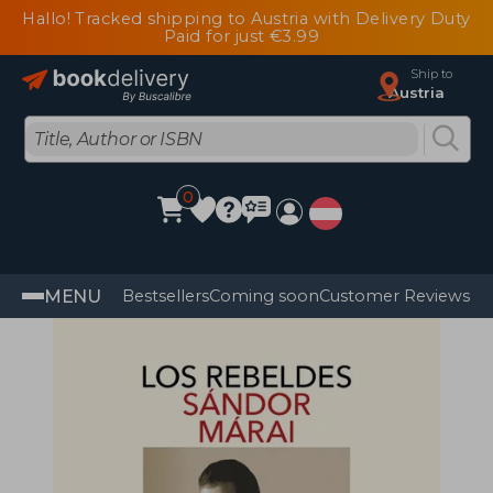
Hallo! Tracked shipping to Austria with Delivery Duty
Paid for just €3.99
Ship to
Austria
0
MENU
Bestsellers
Coming soon
Customer Reviews