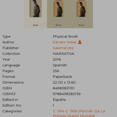
Type
Physical Book
Author
Sándor Márai
Publisher
Salamandra
Collection
NARRATIVA
Year
2016
Language
Spanish
Pages
256
Format
Paperback
Dimensions
22.00 x 13.60
ISBN
8498382130
ISBN13
9788498382136
Edited in
España
Edition No.
1
Categories
C. 1914-C. 1918 (período De La
Primera Guerra Mundial)