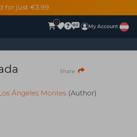
d for just €3.99
0
My Account
cada
Share
Los Ángeles Montes
(Author)