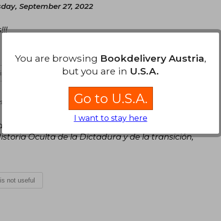
day, September 27, 2022
!!
You are browsing
Bookdelivery Austria
,
but you are in
U.S.A.
 is not useful
Go to U.S.A.
tober 04, 2022
I want to stay here
a sobre decisiones políticas de la época, soy un
storia Oculta de la Dictadura y de la transición,
 is not useful