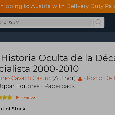
shipping to Austria with Delivery Duty Pai
 Historia Oculta de la Dé
cialista 2000-2010
nio Cavallo Castro
(Author)
·
Rocío De 
qbar Editores
· Paperback
15 reviews
ut of Stock