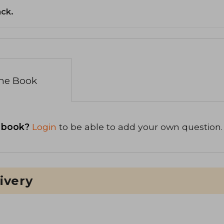
ack.
the Book
 book?
Login
to be able to add your own question.
ivery