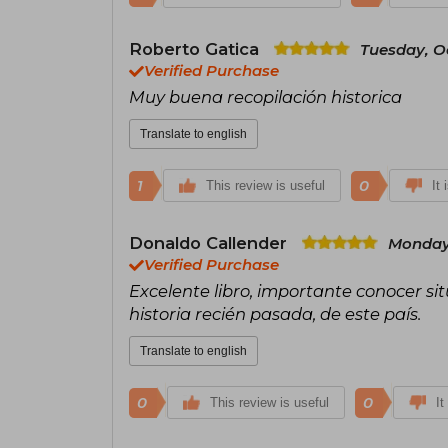
Roberto Gatica
Tuesday, O
Verified Purchase
Muy buena recopilación historica
Translate to english
1
0
This review is useful
It 
Donaldo Callender
Monday,
Verified Purchase
Excelente libro, importante conocer si
historia recién pasada, de este país.
Translate to english
0
0
This review is useful
It