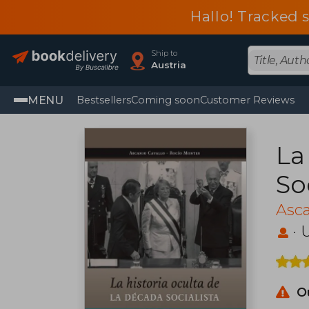
Hallo! Tracked 
Ship to
Austria
MENU
Bestsellers
Coming soon
Customer Reviews
La
So
Asca
·
U
O