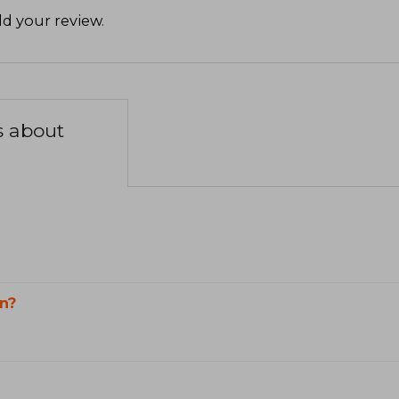
d your review
.
s about
n?