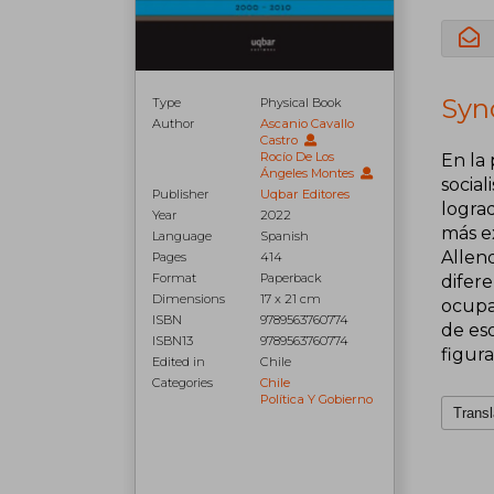
Syno
Type
Physical Book
Author
Ascanio Cavallo
Castro
Rocío De Los
En la 
Ángeles Montes
social
Publisher
Uqbar Editores
logra
Year
2022
más e
Language
Spanish
Allend
Pages
414
Format
Paperback
difere
Dimensions
17 x 21 cm
ocupa
ISBN
9789563760774
de es
ISBN13
9789563760774
figur
Edited in
Chile
Categories
Chile
Política Y Gobierno
Transl