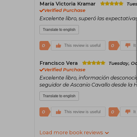
María Victoria Kramar
Tues
Verified Purchase
Excelente libro, superó las expectativas!
Translate to english
0
0
This review is useful
It
Francisco Vera
Tuesday, Oc
Verified Purchase
Excelente libro, información desconocid
seguidor de Ascanio Cavallo desde la Hi
Translate to english
0
0
This review is useful
It
Load more book reviews