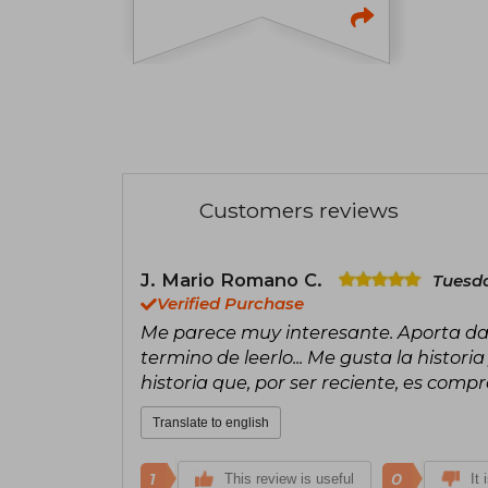
Customers reviews
J. Mario Romano C.
Tuesda
Verified Purchase
Me parece muy interesante. Aporta da
termino de leerlo... Me gusta la histor
historia que, por ser reciente, es compro
Translate to english
1
0
This review is useful
It 