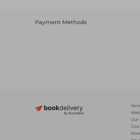
Payment Methods
Term
Webs
Our 
Coo
Inte