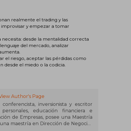
an realmente el trading y las
 de improvisar y empezar a tomar
a necesita: desde la mentalidad correcta
 lenguaje del mercado, analizar
n aumenta.
r el riesgo, aceptar las pérdidas como
 desde el miedo o la codicia.
View Author's Page
onferencista, inversionista y escritor
personales, educación financiera e
ración de Empresas, posee una Maestría
una maestría en Dirección de Negocios
dios de especialización en gestión y