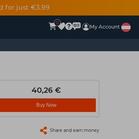
d for just €3.99
0
My Account
40,26 €
Buy Now
Share and earn money