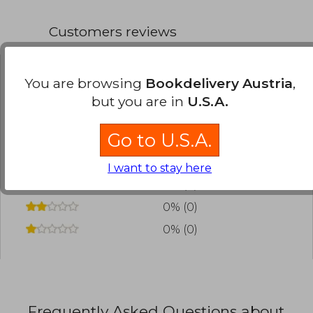
Customers reviews
You are browsing
Bookdelivery Austria
,
Have you read this book?
Login
to add your
but you are in
U.S.A.
review
.
Go to U.S.A.
0% (0)
0% (0)
I want to stay here
0% (0)
0% (0)
0% (0)
Frequently Asked Questions about