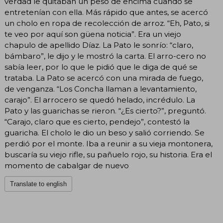
verdad le quitaban un peso de encima cuando se
entretenían con ella. Más rápido que antes, se acercó
un cholo en ropa de recolección de arroz. “Eh, Pato, si
te veo por aquí son güena noticia”. Era un viejo
chapulo de apellido Díaz. La Pato le sonrío: “claro,
bámbaro”, le dijo y le mostró la carta. El arro-cero no
sabía leer, por lo que le pidió que le diga de qué se
trataba. La Pato se acercó con una mirada de fuego,
de venganza. “Los Concha llaman a levantamiento,
carajo”. El arrocero se quedó helado, incrédulo. La
Pato y las guarichas se rieron. “¿Es cierto?”, preguntó.
“Carajo, claro que es cierto, pendejo”, contestó la
guaricha. El cholo le dio un beso y salió corriendo. Se
perdió por el monte. Iba a reunir a su vieja montonera,
buscaría su viejo rifle, su pañuelo rojo, su historia. Era el
momento de cabalgar de nuevo
Translate to english