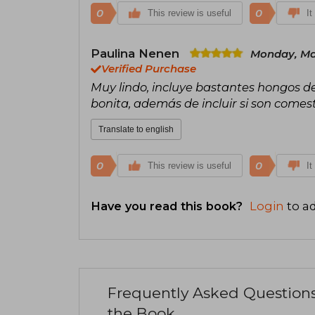
0
0
This review is useful
It
Paulina Nenen
Monday, Ma
Verified Purchase
Muy lindo, incluye bastantes hongos des
bonita, además de incluir si son comestib
Translate to english
0
0
This review is useful
It
Have you read this book?
Login
to ad
Frequently Asked Question
the Book