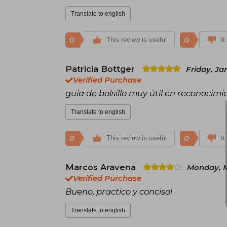
Translate to english
0
0
This review is useful
It
Patricia Bottger
Friday, Ja
Verified Purchase
guía de bolsillo muy útil en reconocimi
Translate to english
0
0
This review is useful
It
Marcos Aravena
Monday, M
Verified Purchase
Bueno, practico y conciso!
Translate to english