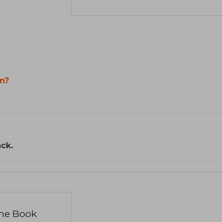
n?
ack.
the Book