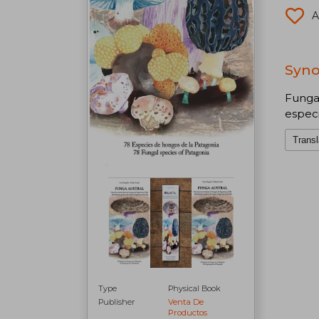
A
Syno
Funga 
especi
Transl
Type
Physical Book
Publisher
Venta De
Productos