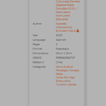
Culturales Daniela
Soledad Reyes
González E.I.R.L. /
Naturaleza
Inarrumen
Ediciones
Author
Acevedo
Villavicencio
Brandon Mario
Year
2023
Language
Spanish
Pages
2
Format
Paperback
Dimensions
21cm x 11cm
ISBN13
9789560992727
Edited in
Chile
Categories
Zona Austral
Micología, Hongos,
Setas
Guías De Viaje:
Ecoturismo,
Turismo «verde»