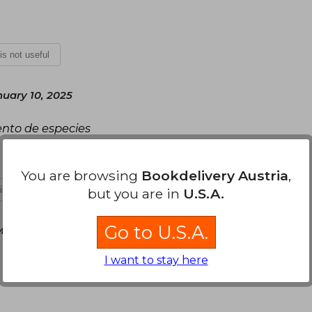
 is not useful
nuary 10, 2025
ento de especies
You are browsing
Bookdelivery Austria
,
 is not useful
but you are in
U.S.A.
Go to U.S.A.
arch 10, 2025
I want to stay here