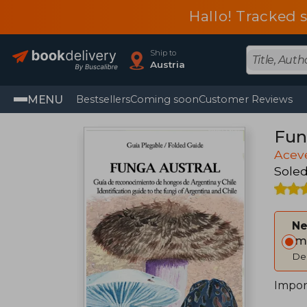
Hallo! Tracked 
Ship to
Austria
MENU
Bestsellers
Coming soon
Customer Reviews
Fun
Aceve
Soled
Ne
Im
Del
Impor