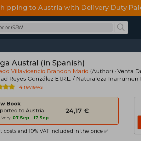
shipping to Austria with Delivery Duty Pai
ga Austral (in Spanish)
do Villavicencio Brandon Mario
(Author) ·
Venta De
ad Reyes González E.I.R.L. / Naturaleza Inarrumen 
4 reviews
w Book
24,17 €
ported to Austria
ivery:
07 Sep
-
17 Sep
t costs and 10% VAT included in the price ✅