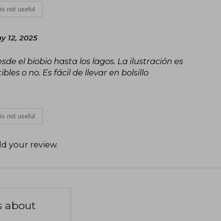
 is not useful
y 12, 2025
de el biobio hasta los lagos. La ilustración es
les o no. Es fácil de llevar en bolsillo
 is not useful
d your review
.
s about