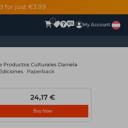
d for just €3.99
0
My Account
 Productos Culturales Daniela
Ediciones
· Paperback
24,17 €
Buy Now