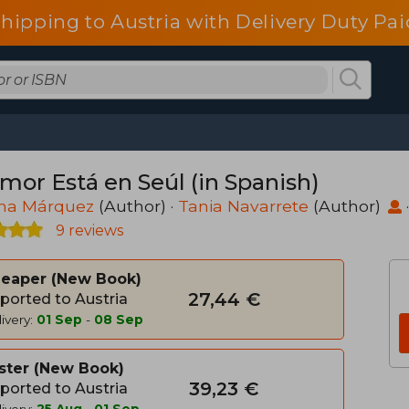
shipping to Austria with Delivery Duty Pai
Amor Está en Seúl (in Spanish)
ina Márquez
(Author) ·
Tania Navarrete
(Author)
9 reviews
heaper
New Book
27,44 €
ported to Austria
ivery:
01 Sep
-
08 Sep
ster
New Book
39,23 €
ported to Austria