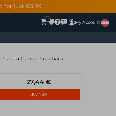
d for just €3.99
0
My Account
·
Planeta Comic
· Paperback
27,44 €
Buy Now