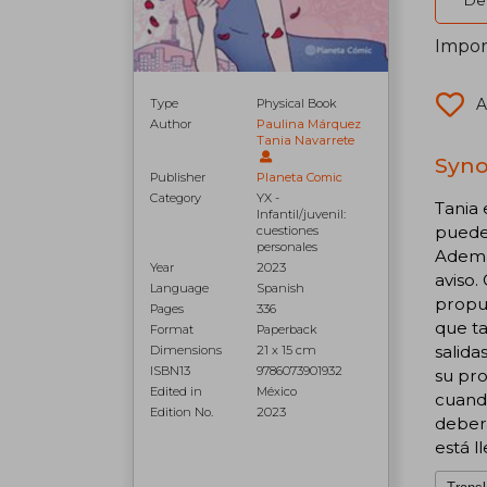
Del
Impor
A
Type
Physical Book
Author
Paulina Márquez
Tania Navarrete
Syno
Publisher
Planeta Comic
Category
YX -
Tania 
Infantil/juvenil:
puede 
cuestiones
personales
Además
Year
2023
aviso.
Language
Spanish
propue
Pages
336
que t
Format
Paperback
salida
Dimensions
21 x 15 cm
ISBN13
9786073901932
su pro
Edited in
México
cuando
Edition No.
2023
deberá
está l