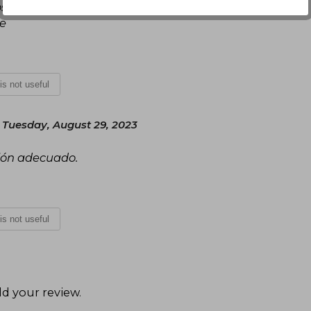
s a grandes rasgos parte de la historia y con
le
 is not useful
Tuesday, August 29, 2023
sión adecuado.
 is not useful
d your review
.