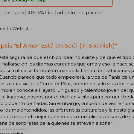
ivery:
25 Aug
-
01 Sep
t costs and 10% VAT included in the price ✅
dd to Wishlist
psis "El Amor Está en Seúl (in Spanish)"
está segura de que el chico ideal no existe y de que el tip
hallarse en los dramas coreanos que ama y eso la hace se
, su rutina se tambalea cuando la tienda de invitaciones pa
 Cuando parece que todo empeorará, la vida de Tania da un
sta para viajar a Corea del Sur, donde no solo visita los es
ambién conoce a Hayato, un guapo y talentoso joven del 
s al karaoke, paseos por el río Han y citas para comer tteokb
pio cuento de hadas. Sin embargo, la ilusión de vivir en u
 los malentendidos, las diferencias culturales y la nostalgi
 encontrar el mejor camino para cumplir los deseos de su 
lena de sorpresas para quienes se atreven a soñar.