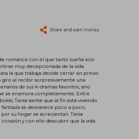
Share and earn money
o de romance con el que tanto sueña solo
ntirse muy decepcionada de la vida.
ra la que trabaja decide cerrar sin previo
 giro al recibir sorpresivamente una
cenarios de sus k-dramas favoritos, sino
que se enamora completamente. Entre
okki, Tania siente que al fin está viviendo
na fantasía se desvanece poco a poco,
a por su hogar se acrecientan. Tania
corazón y con ello descubrir que la vida