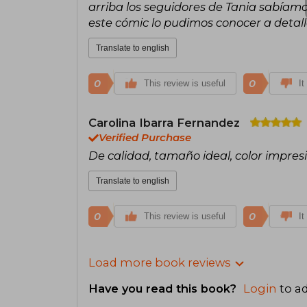
arriba los seguidores de Tania sabíamo
este cómic lo pudimos conocer a detal
Translate to english
0
0
This review is useful
It
Carolina Ibarra Fernandez
Verified Purchase
De calidad, tamaño ideal, color impre
Translate to english
0
0
This review is useful
It
Load more book reviews
Have you read this book?
Login
to ad