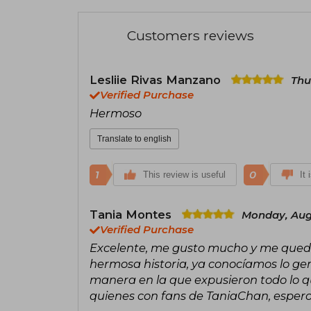
Customers reviews
Lesliie Rivas Manzano
Thu
Verified Purchase
Hermoso
Translate to english
1
0
This review is useful
It 
Tania Montes
Monday, Augu
Verified Purchase
Excelente, me gusto mucho y me quede
hermosa historia, ya conocíamos lo gen
manera en la que expusieron todo lo 
quienes con fans de TaniaChan, espero