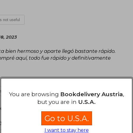
is not useful
18, 2023
sta bien hermoso y aparte llegó bastante rápido.
ompré aquí, todo fue rápido y definitivamente
is not useful
You are browsing
Bookdelivery Austria
,
but you are in
U.S.A.
day, August 23, 2023
Go to U.S.A.
s y en el período estimado En cuanto a ka
 lo ame Como bien dice un comentario de más
I want to stay here