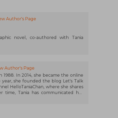
ew Author's Page
aphic novel, co-authored with Tania
raphic Novel Award from the Mexican
 work also awarded the Chinelo Prize for
l Festival.
ew Author's Page
n 1988. In 2014, she became the online
 a 56-chapter Original from WEBTOON.
 year, she founded the blog Let's Talk
el HelloTaniaChan, where she shares
nist" was the runner-up in the Pixelatl
ver time, Tania has communicated her
 Korean dramas, and her life experiences
 a reference in Latin America on Asian