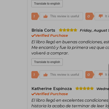
Translate to english
1
0
This review is useful
It 
Brisia Corts
Friday, August 
Verified Purchase
El libro llegó en buenas condiciones, e
Me encantó y fue la primera vez que c
volveré a comprar.
Translate to english
1
0
This review is useful
It 
Katherine Espinoza
Wednes
Verified Purchase
El libro llegó en excelentes condicione
historia la acabo de terminar de leer