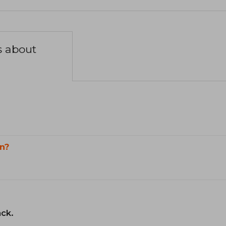
s about
n?
ack.