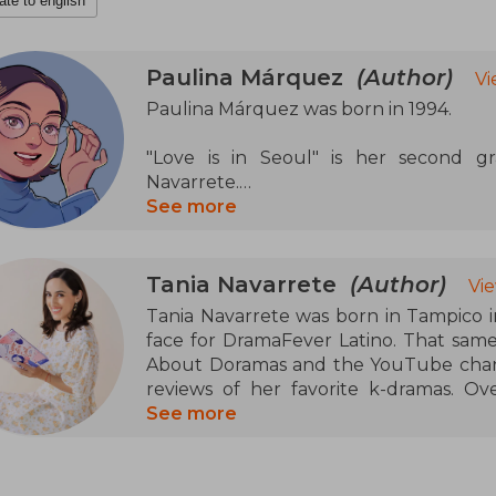
ate to english
Paulina Márquez
(Author)
Vi
Paulina Márquez was born in 1994.
"Love is in Seoul" is her second gr
Navarrete.
See more
Winner of the 2019 National Young G
Ministry of Culture with "May Storm", a
Excellence in Comics 2020 by the Pixelat
Tania Navarrete
(Author)
Vi
Tania Navarrete was born in Tampico i
She is the author of Rosa, Sunflower,
face for DramaFever Latino. That same
About Doramas and the YouTube chann
Her short comic "You'll Never Be a Pia
reviews of her favorite k-dramas. O
Secuenciarte 2020 call.
passion for Asian culture, her love for
See more
on her channel; all this has made her
culture.