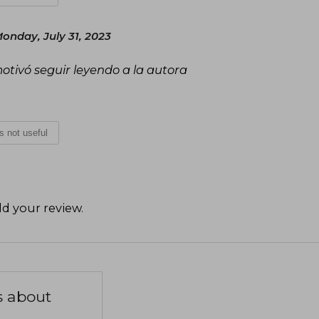
onday, July 31, 2023
otivó seguir leyendo a la autora
is not useful
d your review
.
s about