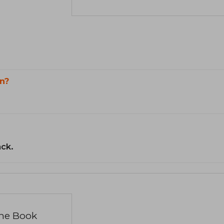
n?
ack.
the Book