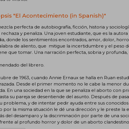
psis "El Acontecimiento (in Spanish)"
zcla perfecta de autobiografía, ficción, historia y sociolog
 rechaza y penaliza. Una joven estudiante, que es la autora 
ia, donde los sentimientos encontrados, amor, dolor, horr
labra de aliento, que mitigue la incertidumbre y el peso de 
ene que tomar. Una narración perfecta, sobria y profunda, 
endado del librero.
ubre de 1963, cuando Annie Ernaux se halla en Ruan estudi
azada. Desde el primer momento no le cabe la menor duda
a. En una sociedad en la que se penaliza el aborto con pr
hasta su pareja se desentiende del asunto. Después de pasa
u problema, y de intentar pedir ayuda entre sus conocido
 por la misma situación le dé una dirección y le preste l
 del desamparo y la discriminación por parte de una socie
frente al profundo horror y dolor de un aborto clandestin