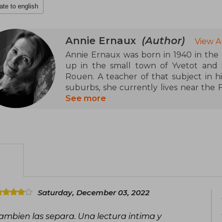
ate to english
Annie Ernaux
(Author)
View A
Annie Ernaux was born in 1940 in the
up in the small town of Yvetot and st
Rouen. A teacher of that subject in h
suburbs, she currently lives near the 
National d’Enseignement par Correspo
See more
published Pure Passion, Shame, The E
1984). In 2019, she received the Formen
Saturday, December 03, 2022
tambien las separa. Una lectura intima y