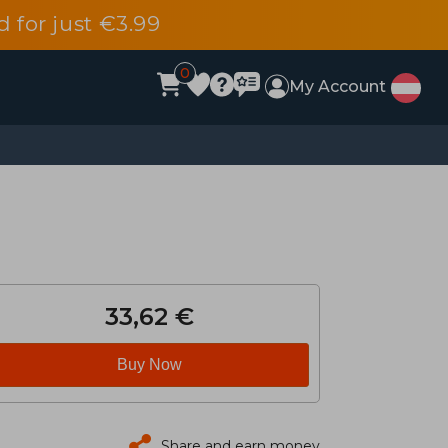
d for just €3.99
0
My Account
33,62 €
Buy Now
Share and earn money