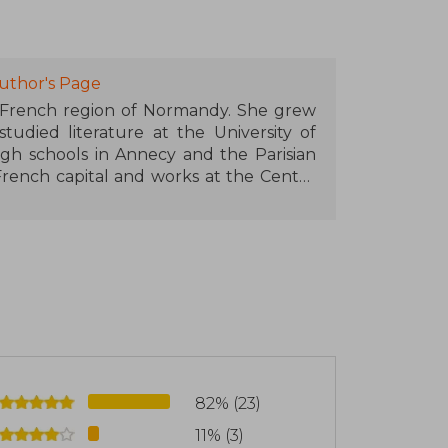
uthor's Page
 French region of Normandy. She grew
udied literature at the University of
igh schools in Annecy and the Parisian
French capital and works at the Centre
ndance. At Tusquets Editores we have
vent, and The Place (Renaudot Prize,
tor Prize for her body of work.
82% (23)
11% (3)