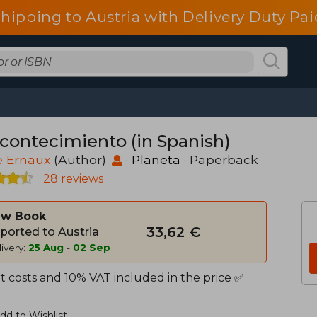
shipping to Austria with Delivery Duty Pai
Acontecimiento (in Spanish)
e Ernaux
(Author)
·
Planeta
· Paperback
28 reviews
w Book
33,62 €
ported to Austria
ivery:
25 Aug
-
02 Sep
t costs and 10% VAT included in the price ✅
dd to Wishlist