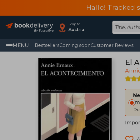
Hallo! Tracked 
Ship to
Austria
MENU
Bestsellers
Coming soon
Customer Reviews
El 
Anni
Ne
Im
Del
Impor
A