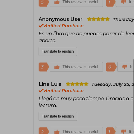
5
1
This review is useful
It 
Anonymous User
Thursday
Verified Purchase
Es un libro que no puedes parar de l
aborto.
Translate to english
3
0
This review is useful
It
Lina Luis
Tuesday, July 25, 
Verified Purchase
Llegó en muy poco tiempo. Gracias a e
lectura.
Translate to english
2
1
This review is useful
It 