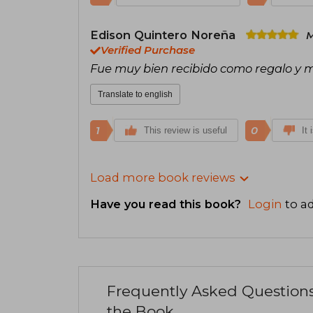
Edison Quintero Noreña
M
Verified Purchase
Fue muy bien recibido como regalo y m
Translate to english
1
0
This review is useful
It 
Load more book reviews
Have you read this book?
Login
to ad
Frequently Asked Question
the Book