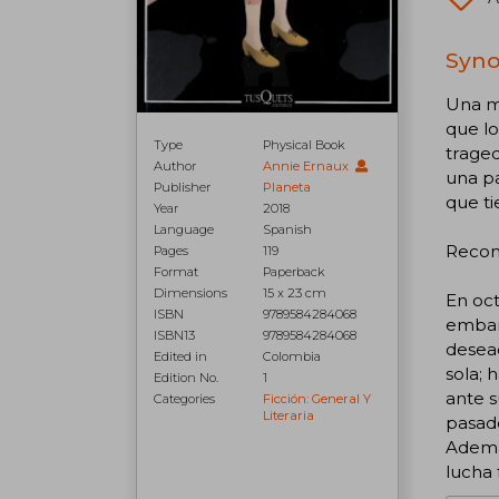
Syno
Una me
que lo
Type
Physical Book
traged
Author
Annie Ernaux
una pa
Publisher
Planeta
que ti
Year
2018
Language
Spanish
Recom
Pages
119
Format
Paperback
Dimensions
15 x 23 cm
En oct
ISBN
9789584284068
embar
ISBN13
9789584284068
desead
Edited in
Colombia
sola; 
Edition No.
1
ante s
Categories
Ficción: General Y
Literaria
pasado
Además
lucha 