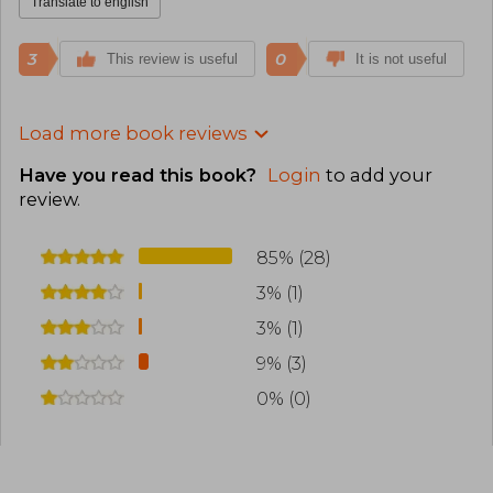
Translate to english
3
0
This review is useful
It is not useful
Load more book reviews
Have you read this book?
Login
to add your
review
.
85% (28)
3% (1)
3% (1)
9% (3)
0% (0)