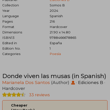
Collection
Somos B
Year
2024
Language
Spanish
Pages
216
Format
Hardcover
Dimensions
21.90 x 14.80
ISBN13
9788466678865
Edited in
España
Edition No.
1
Categories
Poesía
Donde viven las musas (in Spanish)
Marianela Dos Santos
(Author)
·
Ediciones B
·
Hardcover
33 reviews
Cheaper