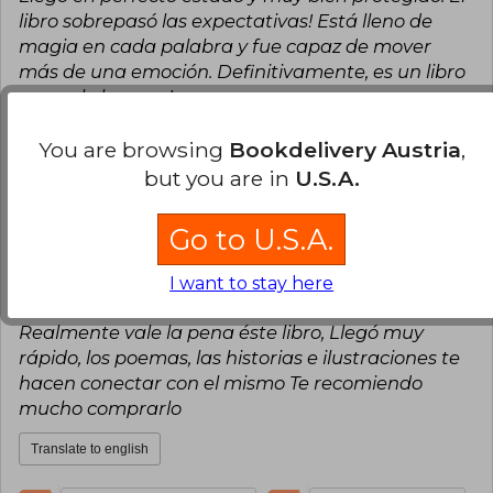
libro sobrepasó las expectativas! Está lleno de
magia en cada palabra y fue capaz de mover
más de una emoción. Definitivamente, es un libro
que vale la pena!
Translate to english
You are browsing
Bookdelivery Austria
,
but you are in
U.S.A.
10
0
This review is useful
It is not useful
Go to U.S.A.
Aimeé Tellez
Thursday, September 26,
2024
I want to stay here
Verified Purchase
Realmente vale la pena éste libro, Llegó muy
rápido, los poemas, las historias e ilustraciones te
hacen conectar con el mismo Te recomiendo
mucho comprarlo
Translate to english