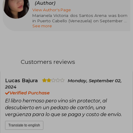
(Author)
View Author's Page
Marianela Victoria dos Santos Arena was born
in Puerto Cabello (Venezuela) on September 9,
See more
2000. Her passion for words led her to fill pages
with her own stories and verse tales from the
age of 9, finding in poetry a way to understand
the world and her own being.
From Portugal, where she has lived since 2018,
Marianela has self-published two best-selling
Customers reviews
poetry collections that have touched hearts
around the world: Lo que nunca quise escribir
and Donde viven las musas.
Lucas Bajura
Monday, September 02,
Her work has inspired her community of more
2024
than 100,000 followers on social media, inviting
Verified Purchase
them to find comfort and hope in poetry. With
El libro hermoso pero vino sin protector, al
each verse, Marianela reminds us that life gains
meaning when we learn to see it through the
descubierto en un pedazo de cartón, una
eyes of a poet.
vergüenza para lo que se paga y costo de envío.
Translate to english