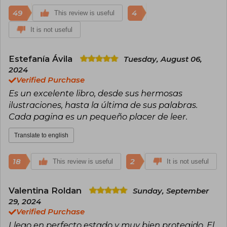
49
4
This review is useful
It is not useful
Estefanía Ávila
Tuesday, August 06,
2024
Verified Purchase
Es un excelente libro, desde sus hermosas
ilustraciones, hasta la última de sus palabras.
Cada pagina es un pequeño placer de leer.
Translate to english
18
2
This review is useful
It is not useful
Valentina Roldan
Sunday, September
29, 2024
Verified Purchase
Llego en perfecto estado y muy bien protegido. El