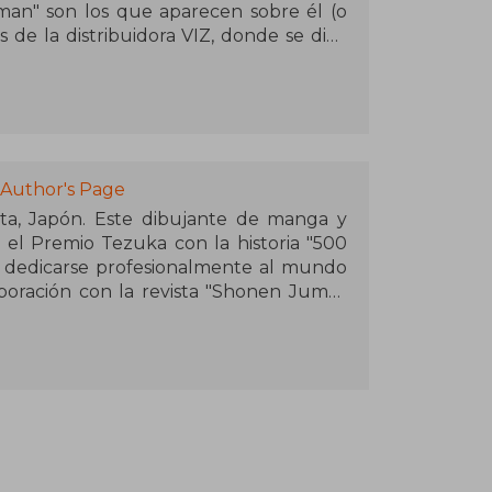
an" son los que aparecen sobre él (o
as de la distribuidora VIZ, donde se dice
 de té y pasa las horas desarrollando
cuclillas en una silla.
 identidad es pura especulación.
 Author's Page
ta, Japón. Este dibujante de manga y
el Premio Tezuka con la historia "500
ó dedicarse profesionalmente al mundo
oración con la revista "Shonen Jump"
ma no deja de aumentar mientras sigue
con su faceta de diseñador: de 1999 a
un manga guionizado por Yumi Hotta
juego tradicional japonés. Pero su
 con "Death Note", un shonen atípico
 2004 a 2006 mantuvo en vilo a los
s páginas de esa misma revista donde, y
ha, regresa por todo lo alto con