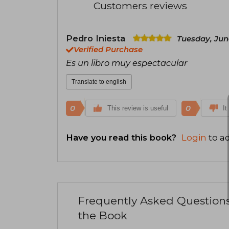
Customers reviews
Pedro Iniesta
Tuesday, Jun
Verified Purchase
Es un libro muy espectacular
Translate to english
0
0
This review is useful
It
Have you read this book?
Login
to ad
Frequently Asked Question
the Book