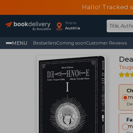
Hallo! Tracked 
Ship to
Austria
MENU
Bestsellers
Coming soon
Customer Reviews
Dea
Tsug
C
Im
Del
Fa
Im