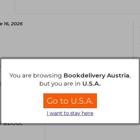
"BAKUMAN.", una obra ambientada en 
20 volúmenes se publicaron de 2008 a 
"ALL YOU NEED IS KILL", Obata colabora
e 16, 2026
Juicios escolares" antes de volver a 
"Platinum End".
 is not useful
You are browsing
Bookdelivery Austria
,
but you are in
U.S.A.
d your review
.
Go to U.S.A.
I want to stay here
s about