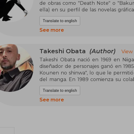
de obras como "Death Note" o "Bakum
ella) en su perfil de las novelas gráfic
que nació en Tokio, colecciona tazas
Translate to english
tramas para manga mientras se sienta de 
See more
Más allá de eso, todo lo que rodea a su
Takeshi Obata
(Author)
View
Takeshi Obata nació en 1969 en Niiga
diseñador de personajes ganó en 1985 
Kounen no shinwa", lo que le permiti
del manga. En 1989 comienza su colab
con el manga "Nonno Cyborg G". Su fa
Translate to english
compaginando su trabajo como mangaka 
2003 triunfa con "Hikaru no Go", 
See more
ambientado en el mundo del go, un 
popularidad alcanza cotas increíbles
guionizado por Tsugumi Obha que de
lectores de la "Shonen Jump". Es en la
de nuevo con guión de Tsugumi Ob