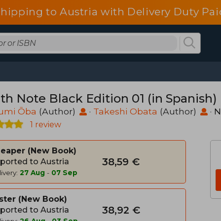
shipping to Austria with Delivery Duty Pai
th Note Black Edition 01 (in Spanish)
umi Ōba
(Author)
·
Takeshi Obata
(Author)
·
N
1 review
heaper
New Book
38,59 €
ported to Austria
ivery:
27 Aug
-
07 Sep
ster
New Book
38,92 €
ported to Austria