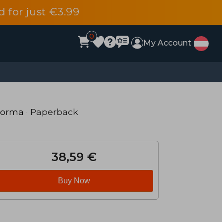
d for just €3.99
0
My Account
orma
· Paperback
38,59 €
Buy Now