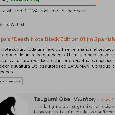
ivery:
26 Aug
-
03 Sep
t costs and 10% VAT included in the price ✅
dd to Wishlist
psis "Death Note Black Edition 01 (in Spanish
Note supuso toda una revoluci¢n en el manga: el protagon
o poder, lo utiliza no parahacer el bien sino para conve
istoria at¡pica, un verdadero thriller en vi¤etas, es uncl s
ici¢n a sualtura! De los autores de BAKUMAN . Consigue la
£menes.
ate to english
Tsugumi Ōba
(Author)
View A
Tras la figura de Tsugumi Ohba exist
fehacientes. Los únicos datos confirma