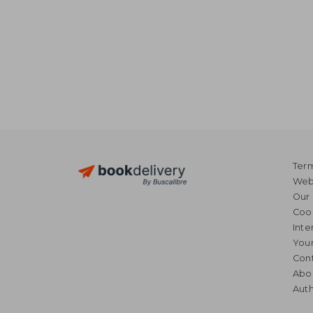
Term
Webs
Our 
Coo
Inte
Your
Cont
Abo
Auth