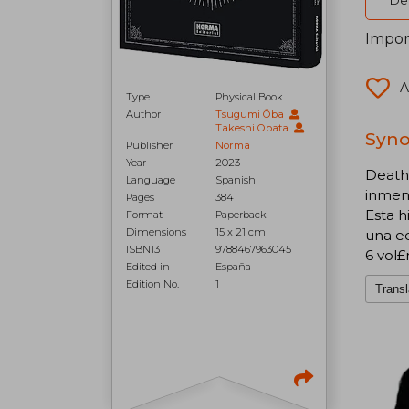
Del
Impor
A
Type
Physical Book
Author
Tsugumi Ōba
Takeshi Obata
Syno
Publisher
Norma
Year
2023
Death 
Language
Spanish
inmens
Pages
384
Esta h
Format
Paperback
Dimensions
15 x 21 cm
una ed
ISBN13
9788467963045
6 vol
Edited in
España
Edition No.
1
Transl