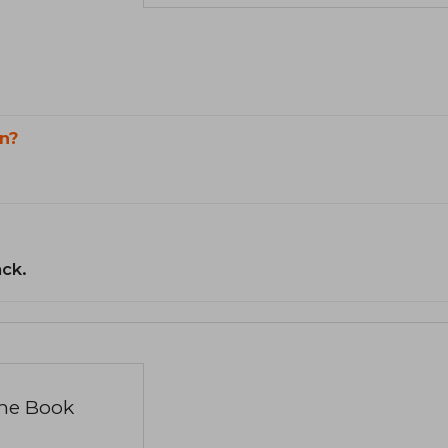
n?
ack.
the Book