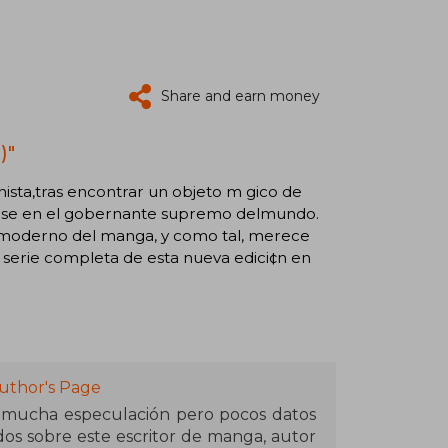
Share and earn money
)"
ista,tras encontrar un objeto m gico de
rtirse en el gobernante supremo delmundo.
ico moderno del manga, y como tal, ­merece
 serie completa de esta nueva edici¢n en
uthor's Page
e mucha especulación pero pocos datos
dos sobre este escritor de manga, autor