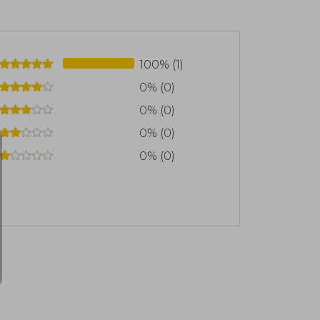
el mundo del manga profesional cuyos
2012. Tras adaptar al manga la novela
 con el guionista Nobuaki Enoki en "Los
trabajar con Ohba en su nuevo trabajo,
100% (1)
0% (0)
0% (0)
0% (0)
0% (0)