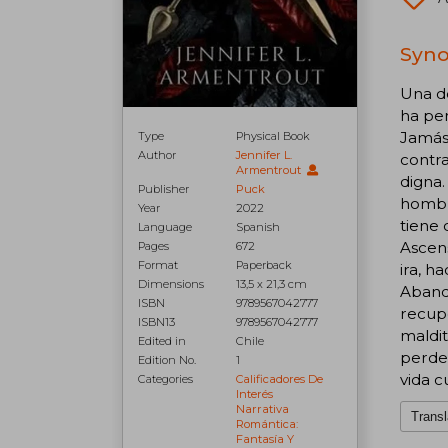
Syno
Una do
ha per
Jamás 
Type
Physical Book
Author
Jennifer L.
contra
Armentrout
digna.
Publisher
Puck
hombro
Year
2022
tiene 
Language
Spanish
Ascens
Pages
672
Format
Paperback
ira, h
Dimensions
13,5 x 21,3 cm
Abando
ISBN
9789567042777
recupe
ISBN13
9789567042777
maldit
Edited in
Chile
perder
Edition No.
1
vida 
Categories
Calificadores De
Interés
Narrativa
Transl
Romántica:
Fantasía Y