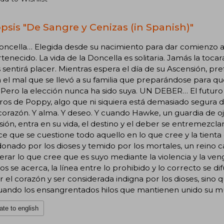
psis "De Sangre y Cenizas (in Spanish)"
ncella… Elegida desde su nacimiento para dar comienzo a 
tenecido. La vida de la Doncella es solitaria. Jamás la toca
sentirá placer. Mientras espera el día de su Ascensión, pre
 el mal que se llevó a su familia que preparándose para qu
 Pero la elección nunca ha sido suya. UN DEBER… El futuro
s de Poppy, algo que ni siquiera está demasiado segura d
corazón. Y alma. Y deseo. Y cuando Hawke, un guardia de oj
ión, entra en su vida, el destino y el deber se entremezclan
ace que se cuestione todo aquello en lo que cree y la tien
nado por los dioses y temido por los mortales, un reino c
rar lo que cree que es suyo mediante la violencia y la ve
os se acerca, la línea entre lo prohibido y lo correcto se 
 el corazón y ser considerada indigna por los dioses, sino
cuando los ensangrentados hilos que mantienen unido su 
ate to english