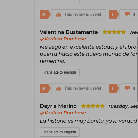
9
1
This review is useful
It 
Valentina Bustamante
Wed
Verified Purchase
Me llegó en excelente estado, y el lib
puerta hacia este nuevo mundo de fan
femenino.
Translate to english
9
1
This review is useful
It 
Dayris Merino
Tuesday, Se
Verified Purchase
La historia es muy bonita, yo la verdad
Translate to english