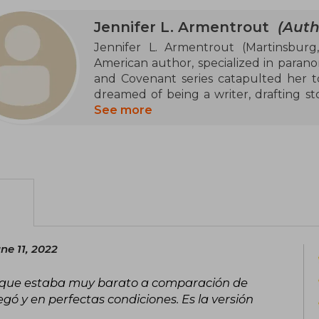
Jennifer L. Armentrout
(Auth
Jennifer L. Armentrout (Martinsburg, 
American author, specialized in paran
and Covenant series catapulted her t
dreamed of being a writer, drafting sto
she gained recognition with Obsidian
See more
New York Times list. A master of roman
successfully explored other genres such
fiction, the latter under the pseudon
works are the Dark Elements, Wicked, a
novels like Cursed and Never Say Alway
copies sold, Armentrout continues to
publication.
ne 11, 2022
 porque estaba muy barato a comparación de
egó y en perfectas condiciones. Es la versión