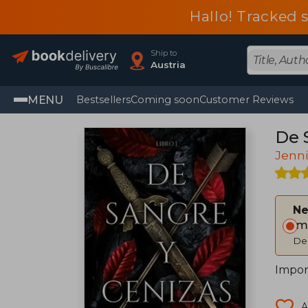
Hallo! Tracked 
Ship to
Austria
MENU
Bestsellers
Coming soon
Customer Reviews
De 
Jenni
Ne
Im
Del
Impor
A