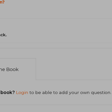
n?
ack.
the Book
 book?
Login
to be able to add your own question.