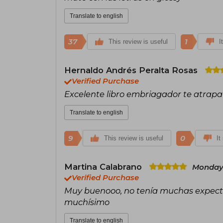
Translate to english
37
1
This review is useful
I
Hernaldo Andrés Peralta Rosas
Verified Purchase
Excelente libro embriagador te atrap
Translate to english
9
0
This review is useful
It
Martina Calabrano
Monday,
Verified Purchase
Muy buenooo, no tenía muchas expectat
muchísimo
Translate to english