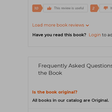
10
2
This review is useful
I
Load more book reviews
Have you read this book?
Login
to ad
Frequently Asked Question
the Book
Is the book original?
All books in our catalog are Original.