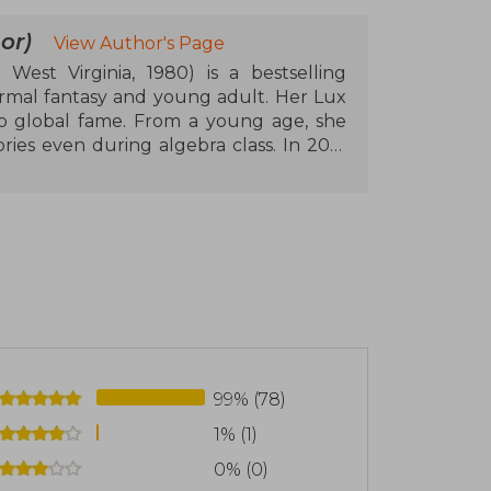
or)
View Author's Page
West Virginia, 1980) is a bestselling
ormal fantasy and young adult. Her Lux
o global fame. From a young age, she
ries even during algebra class. In 2011,
 and Half-Blood, which debuted on the
ce with supernatural elements, she has
 as mystery, science fiction, and adult
ym J. Lynn. Among her most celebrated
nd Frigid series, as well as standalone
s. With multiple awards and millions of
 dominate bestseller lists with each
99% (78)
1% (1)
0% (0)