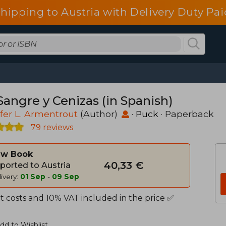
shipping to Austria with Delivery Duty Pai
Sangre y Cenizas (in Spanish)
fer L. Armentrout
(Author)
·
Puck
· Paperback
79 reviews
w Book
40,33 €
ported to Austria
ivery:
01 Sep
-
09 Sep
t costs and 10% VAT included in the price ✅
dd to Wishlist