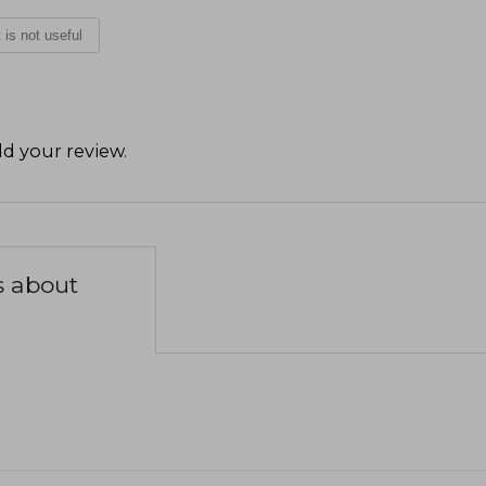
t is not useful
d your review
.
s about