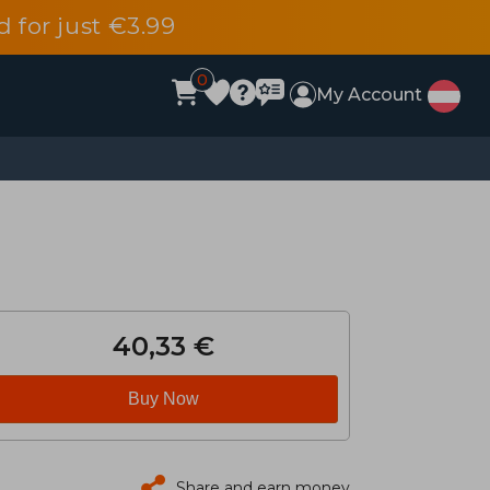
d for just €3.99
0
My Account
40,33 €
Buy Now
Share and earn money