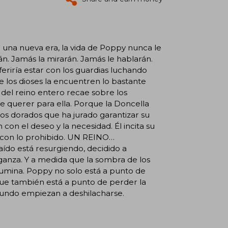
una nueva era, la vida de Poppy nunca le
rán. Jamás la mirarán. Jamás le hablarán.
feriría estar con los guardias luchando
e los dioses la encuentren lo bastante
 del reino entero recae sobre los
e querer para ella. Porque la Doncella
os dorados que ha jurado garantizar su
 con el deseo y la necesidad. Él incita su
ta con lo prohibido. UN REINO…
aído está resurgiendo, decidido a
nganza. Y a medida que la sombra de los
difumina. Poppy no solo está a punto de
 que también está a punto de perder la
mundo empiezan a deshilacharse.