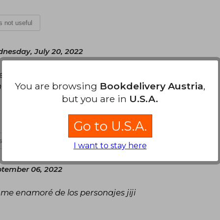
is not useful
nesday, July 20, 2022
ro es buenísimo, son duda es una muy buena
You are browsing
Bookdelivery Austria
,
tasía y Poppy es un excelente personaje
but you are in
U.S.A.
Go to U.S.A.
is not useful
I want to stay here
ptember 06, 2022
 me enamoré de los personajes jiji