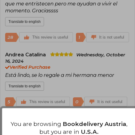
que me entristecen pero me ayudan a vivir el
momento. Graciassss
Translate to english
28
1
This review is useful
It is not useful
Andrea Catalina
Wednesday, October
16, 2024
Verified Purchase
Está lindo, se lo regale a mi hermana menor
Translate to english
5
0
This review is useful
It is not useful
Elvis Ovalle
Monday, January 06, 2025
You are browsing
Bookdelivery Austria
,
Verified Purchase
but you are in
U.S.A.
Fíjense muy bien en las paginas y sus números. El