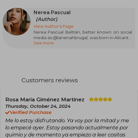
Nerea Pascual
(Author)
View Author's Page
Nerea Pascual Beltrán, better known on social
media as @lanenahbrugal, was born in Alicante,
See more
a city she loves, on March 19, 2001. She studied
Characterization and Professional Makeup, but
decided to take her studies down a less
conventional path and began creating content
on social media, where she already has more
than 2.5M followers on TikTok. Additionally, she
is the vice president of the Charlie Association,
Customers reviews
which supports research on Ewing's Sarcoma
and contributes to the well-being of children
with cancer.
Rosa Maria Giménez Martínez
Thursday, October 24, 2024
Verified Purchase
Me lo estoy disfrutando. Ya voy por la mitad y me
lo empecé ayer. Estoy pasando actualmente por
quimio y de momento ya empiezo a leer cositas