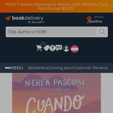
Hallo! Tracked shipping to Austria with Delivery Duty
Paid for just €3.99
Ship to
Austria
0
MENU
Bestsellers
Coming soon
Customer Reviews