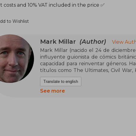
t costs and 10% VAT included in the price ✅
dd to Wishlist
Mark Millar
(Author)
View Auth
Mark Millar (nacido el 24 de diciembre
influyente guionista de cómics británi
capacidad para reinventar géneros. Ha
títulos como The Ultimates, Civil War, 
2017, vendió su sello editorial Millar
Translate to english
convirtiéndose en ejecutivo creativo par
See more
A lo largo de su carrera, Millar ha
incluyendo cuatro Premios Eisner y do
Miembro de la Excelentísima Orden 
contribuciones al cine y la literatura .
y chica, con adaptaciones de sus obras
han dejado una marca indeleble en la c