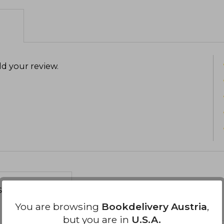
d your review
.
s about
You are browsing
Bookdelivery Austria
,
but you are in
U.S.A.