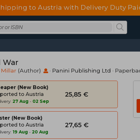
shipping to Austria with Delivery Duty Pai
l War
Millar
(Author)
·
Panini Publishing Ltd
· Paperba
heaper
New Book
25,85 €
ported to Austria
ivery:
27 Aug
-
02 Sep
ster
New Book
27,65 €
ported to Austria
ivery:
19 Aug
-
20 Aug