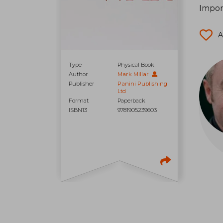
Impor
A
Type
Physical Book
Author
Mark Millar
Publisher
Panini Publishing
Ltd
Format
Paperback
ISBN13
9781905239603