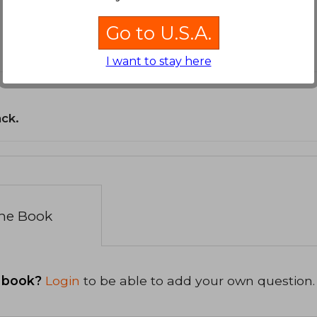
Go to U.S.A.
I want to stay here
ack.
the Book
 book?
Login
to be able to add your own question.