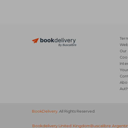
Term
Webs
Our 
Coo
Inte
Your
Cont
Abo
Auth
BookDelivery
. All Rights Reserved.
Bookdelivery United Kingdom
Buscalibre Argenti