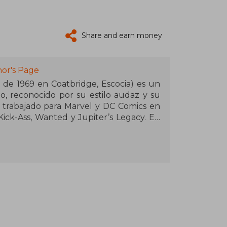
Share and earn money
or's Page
 de 1969 en Coatbridge, Escocia) es un
co, reconocido por su estilo audaz y su
 trabajado para Marvel y DC Comics en
Kick-Ass, Wanted y Jupiter’s Legacy. En
world a Netflix por casi £25 millones,
a la plataforma.
 sido nominado a múltiples premios,
s Premios Eagle. En 2013, fue nombrado
del Imperio Británico (MBE) por sus
 Su legado perdura en la pantalla grande
 como Kick-Ass, Wanted y Kingsman, que
ultura pop.