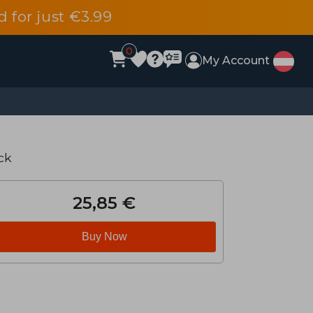
d for just €3.99
0
My Account
ck
25,85 €
Buy Now