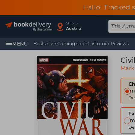
Hallo! Tracked 
Ship to
Austria
MENU
Bestsellers
Coming soon
Customer Reviews
Civi
Mark 
C
Im
Del
Fa
Im
Del