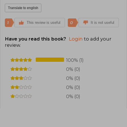
Translate to english
1
0
This review is useful
It is not useful
Have you read this book?
Login
to add your
review
.
100% (1)
0% (0)
0% (0)
0% (0)
0% (0)