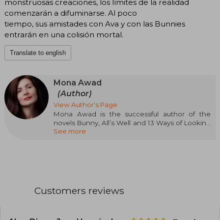
monstruosas creaciones, los límites de la realidad
comenzarán a difuminarse. Al poco
tiempo, sus amistades con Ava y con las Bunnies
entrarán en una colisión mortal.
Translate to english
Mona Awad
(Author)
View Author's Page
Mona Awad is the successful author of the
novels Bunny, All’s Well and 13 Ways of Looking
See more
at a Fat Girl. She has been a three-time finalist
for the Goodreads Choice Award, has received
the Amazon Best First Novel Award. Bunny,
chosen best book of 2019 by various
publications, is being adapted into a film by Bad
Robot Productions. Rouge, her latest book, has
been a bestseller and has been selected as a
Customers reviews
New York Times Notable Book. She is a
professor in the Creative Writing program at
Syracuse University. Resides in Boston.