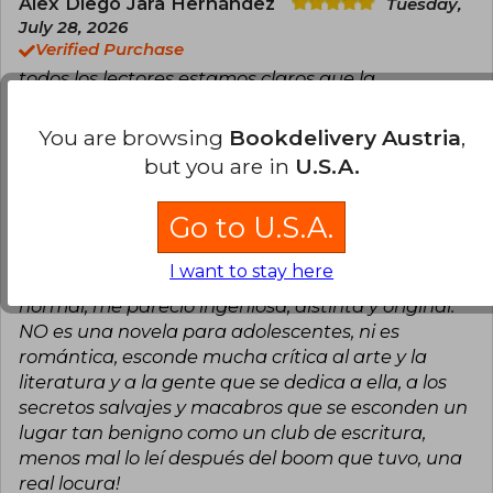
Alex Diego Jara Hernández
Tuesday,
July 28, 2026
Verified Purchase
todos los lectores estamos claros que la
experiencia de lectura es individual y este libro
para mí es lo más extraño y fascinante que hay,
You are browsing
Bookdelivery Austria
,
según mi parecer el género en el que se mueve el
but you are in
U.S.A.
libro es surrealismo, hay que tener paciencia y
calma y saber que no es una novela ligera, tiene
Go to U.S.A.
muchos matices a tratar, no se debe quedar uno
sólo con lo superficial que se relata, hay saber que
I want to stay here
se debe pensar, unas situaciones muy fuera de lo
normal, me pareció ingeniosa, distinta y original.
NO es una novela para adolescentes, ni es
romántica, esconde mucha crítica al arte y la
literatura y a la gente que se dedica a ella, a los
secretos salvajes y macabros que se esconden un
lugar tan benigno como un club de escritura,
menos mal lo leí después del boom que tuvo, una
real locura!