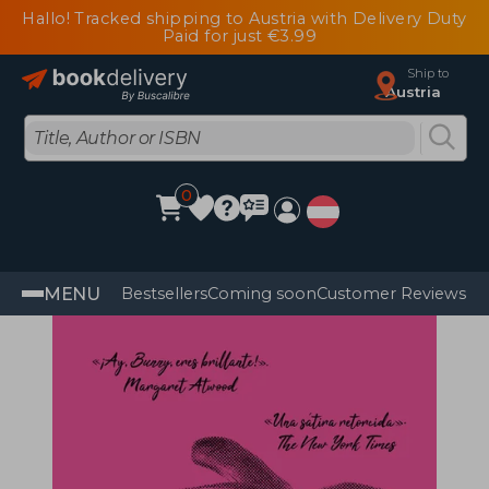
Hallo! Tracked shipping to Austria with Delivery Duty
Paid for just €3.99
Ship to
Austria
0
MENU
Bestsellers
Coming soon
Customer Reviews