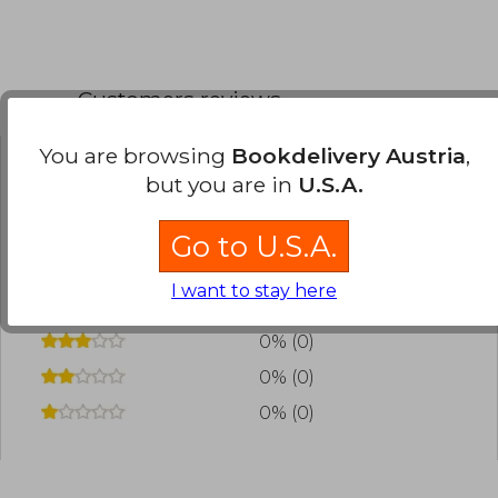
Customers reviews
You are browsing
Bookdelivery Austria
,
but you are in
U.S.A.
Have you read this book?
Login
to add your
review
.
Go to U.S.A.
0% (0)
I want to stay here
0% (0)
0% (0)
0% (0)
0% (0)