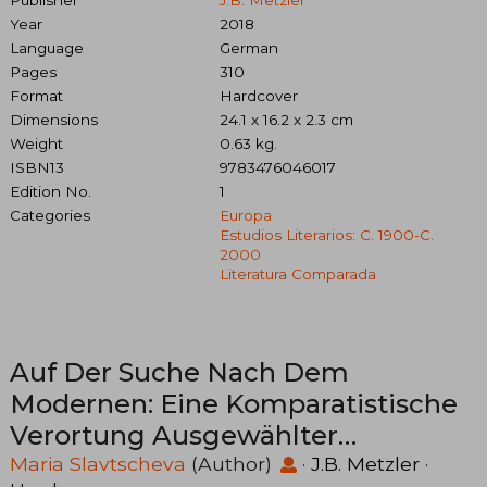
Year
2018
Language
German
Pages
310
Format
Hardcover
Dimensions
24.1 x 16.2 x 2.3 cm
Weight
0.63 kg.
ISBN13
9783476046017
Edition No.
1
Categories
Europa
Estudios Literarios: C. 1900-C.
2000
Literatura Comparada
Auf Der Suche Nach Dem
Modernen: Eine Komparatistische
Verortung Ausgewählter
Bulgarischer Lyriker Im Kontext
Maria Slavtscheva
(Author)
·
J.B. Metzler
·