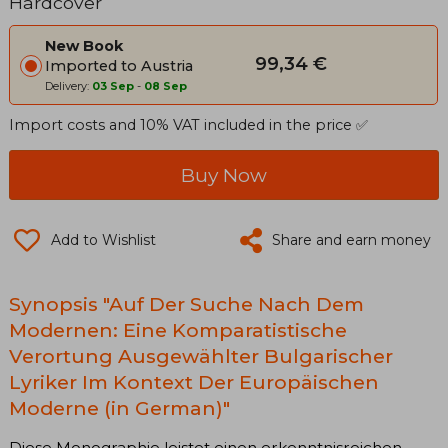
Hardcover
Der Europäischen Moderne (in
German)
New Book
99,34 €
Imported to Austria
Delivery:
03 Sep
-
08 Sep
Import costs and 10% VAT included in the price ✅
Buy Now
Add to Wishlist
Share and earn money
Synopsis "Auf Der Suche Nach Dem
Modernen: Eine Komparatistische
Verortung Ausgewählter Bulgarischer
Lyriker Im Kontext Der Europäischen
Moderne (in German)"
Diese Monographie leistet einen erkenntnisreichen