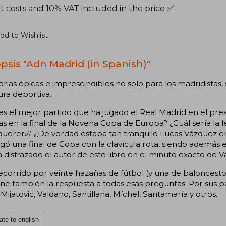
t costs and 10% VAT included in the price ✅
dd to Wishlist
psis "Adn Madrid (in Spanish)"
torias épicas e imprescindibles no solo para los madridistas,
tura deportiva.
es el mejor partido que ha jugado el Real Madrid en el prese
s en la final de la Novena Copa de Europa? ¿Cuál sería la 
querer»? ¿De verdad estaba tan tranquilo Lucas Vázquez en
jugó una final de Copa con la clavícula rota, siendo adem
 disfrazado el autor de este libro en el minuto exacto de 
ecorrido por veinte hazañas de fútbol (y una de baloncesto
ne también la respuesta a todas esas preguntas. Por sus p
ijatovic, Valdano, Santillana, Míchel, Santamaría y otros.
ate to english