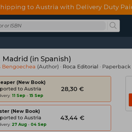
shipping to Austria with Delivery Duty Pai
 Madrid (in Spanish)
s Bengoechea
(Author) ·
Roca Editorial
· Paperback
heaper
New Book
28,30 €
ported to Austria
ivery:
11 Sep
-
15 Sep
ster
New Book
43,44 €
ported to Austria
ivery:
27 Aug
-
04 Sep