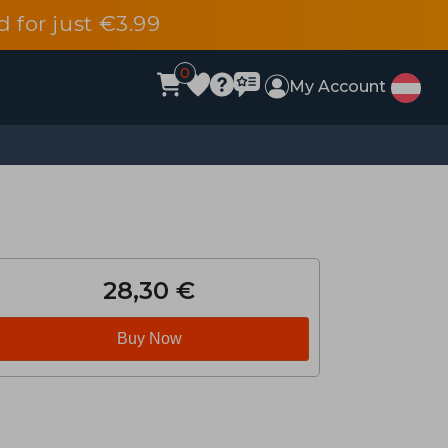
d for just €3.99
0
My Account
28,30 €
Buy Now