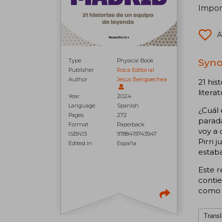
Impor
A
Syno
Type
Physical Book
Publisher
Roca Editorial
Author
Jesús Bengoechea
21 his
litera
Year
2024
Language
Spanish
¿Cuál 
Pages
272
parada
Format
Paperback
voy a 
ISBN13
9788419743947
Pirri 
Edited in
España
estaba
Este r
contie
como M
Transl