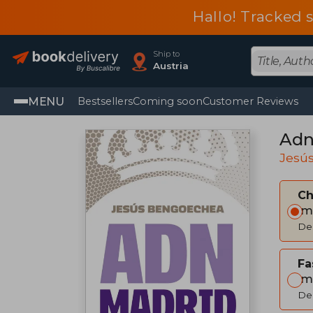
Hallo! Tracked 
Ship to
Austria
MENU
Bestsellers
Coming soon
Customer Reviews
Adn
Jesú
C
Im
Del
Fa
Im
Del