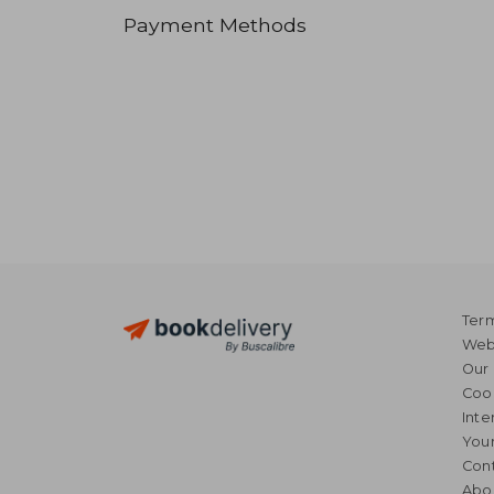
Payment Methods
Term
Webs
Our 
Coo
Inte
Your
Cont
Abo