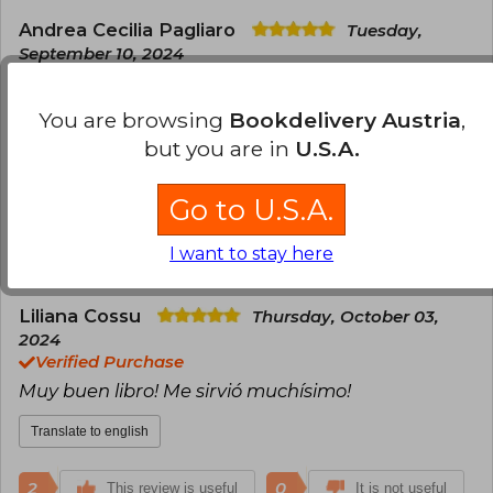
Andrea Cecilia Pagliaro
Tuesday,
September 10, 2024
Verified Purchase
Un libro muy útil e informativo para quienes
You are browsing
Bookdelivery Austria
,
quieren mejorar su alimentación y que tenga un
but you are in
U.S.A.
impacto positivo en su salud.
Translate to english
Go to U.S.A.
2
0
I want to stay here
This review is useful
It is not useful
Liliana Cossu
Thursday, October 03,
2024
Verified Purchase
Muy buen libro! Me sirvió muchísimo!
Translate to english
2
0
This review is useful
It is not useful