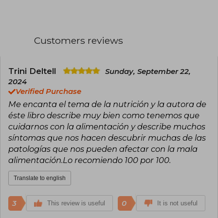
Inflammation (2023), which addresses how to
improve health and well-being through
conscious eating.
Customers reviews
Her practical and accessible approach has
made her a prominent figure in the health and
wellness genre. As the founder of the online
clinic Nutriciónate, she has helped thousands of
Trini Deltell
Sunday, September 22,
people adopt healthier lifestyles. Her impact
2024
also extends through social media, where she
Verified Purchase
inspires her followers with nutritional advice and
Me encanta el tema de la nutrición y la autora de
recipes tailored to a balanced diet.
éste libro describe muy bien como tenemos que
cuidarnos con la alimentación y describe muchos
síntomas que nos hacen descubrir muchas de las
patologías que nos pueden afectar con la mala
alimentación.Lo recomiendo 100 por 100.
Translate to english
3
0
This review is useful
It is not useful