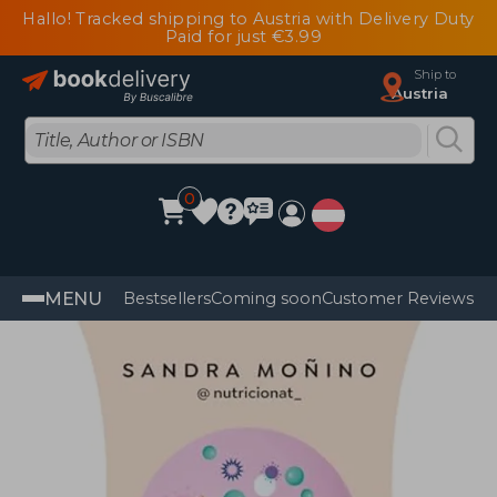
Hallo! Tracked shipping to Austria with Delivery Duty
Paid for just €3.99
Ship to
Austria
0
MENU
Bestsellers
Coming soon
Customer Reviews