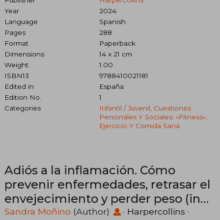
Year
2024
Language
Spanish
Pages
288
Format
Paperback
Dimensions
14 x 21 cm
Weight
1.00
ISBN13
9788410021181
Edited in
España
Edition No.
1
Categories
Infantil / Juvenil, Cuestiones
Personales Y Sociales: «fitness»,
Ejercicio Y Comida Sana
Adiós a la inflamación. Cómo
prevenir enfermedades, retrasar el
envejecimiento y perder peso (in
Spanish)
Sandra Moñino
(Author)
·
Harpercollins
·