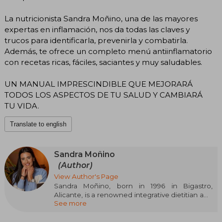
La nutricionista Sandra Moñino, una de las mayores
expertas en inflamación, nos da todas las claves y
trucos para identificarla, prevenirla y combatirla.
Además, te ofrece un completo menú antiinflamatorio
con recetas ricas, fáciles, saciantes y muy saludables.
UN MANUAL IMPRESCINDIBLE QUE MEJORARÁ
TODOS LOS ASPECTOS DE TU SALUD Y CAMBIARÁ
TU VIDA.
Translate to english
Sandra Moñino
(Author)
View Author's Page
Sandra Moñino, born in 1996 in Bigastro,
Alicante, is a renowned integrative dietitian and
See more
nutritionist specialized in inflammation, clinical
nutrition, and weight loss. She has stood out as
an author with her work Goodbye to