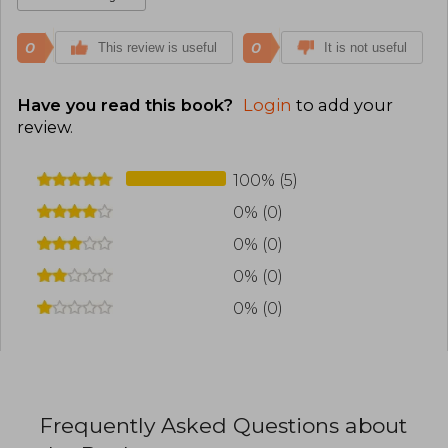
0
0
This review is useful
It is not useful
Have you read this book?
Login
to add your
review
.
100% (5)
0% (0)
0% (0)
0% (0)
0% (0)
Frequently Asked Questions about