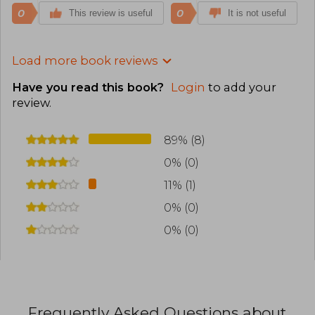
0
0
This review is useful
It is not useful
Load more book reviews
Have you read this book?
Login
to add your
review
.
89% (8)
0% (0)
11% (1)
0% (0)
0% (0)
Frequently Asked Questions about