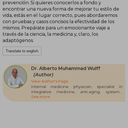
prevención. Si quieres conocerlos a fondo y
encontrar una nueva forma de mejorar tu estilo de
vida, estás en el lugar correcto, pues abordaremos
con pruebas y casos concisos la efectividad de los
mismos. Prepárate para un emocionante viaje a
través de la ciencia, la medicina y, claro, los
adaptógenos.
Translate to english
Dr. Alberto Muhammad Wulff
(Author)
View Author's Page
Internal medicine physician, specialist in
integrative medicine, anti-aging, systemic
See more
phytotherapy, and management of
adaptogenic plants. Initiated into the world of
systemic phytotherapy more than 20 years ago.