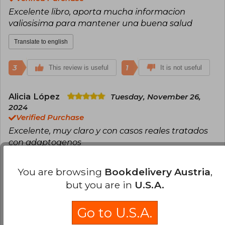
Excelente libro, aporta mucha informacion
valiosisima para mantener una buena salud
Translate to english
3
1
This review is useful
It is not useful
Alicia López
Tuesday, November 26,
2024
Verified Purchase
Excelente, muy claro y con casos reales tratados
con adaptogenos
Translate to english
You are browsing
Bookdelivery Austria
,
but you are in
U.S.A.
2
1
This review is useful
It is not useful
Go to U.S.A.
Maximiliano Scavo
Sunday, February