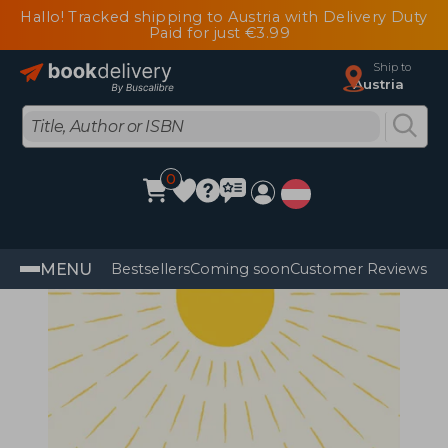
Hallo! Tracked shipping to Austria with Delivery Duty
Paid for just €3.99
Ship to
Austria
0
MENU
Bestsellers
Coming soon
Customer Reviews